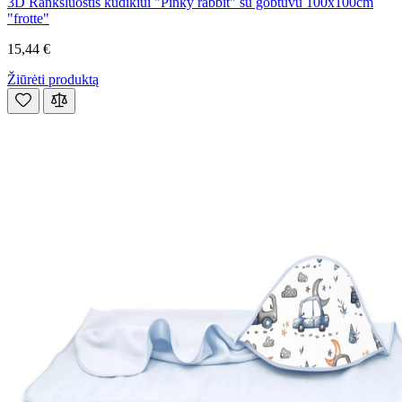
3D Rankšluostis kūdikiui "Pinky rabbit" su gobtuvu 100x100cm
"frotte"
15,44 €
Žiūrėti produktą