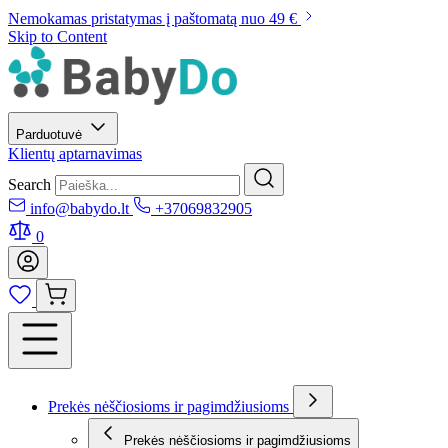
Nemokamas pristatymas į paštomatą nuo 49 €
Skip to Content
Parduotuvė
Klientų aptarnavimas
Search
info@babydo.lt
+37069832905
0
Prekės nėščiosioms ir pagimdžiusioms
Prekės nėščiosioms ir pagimdžiusioms