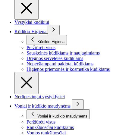
Vystyklai kūdikiui
Kūdikio Higiena
Kūdikio Higiena
Peržiūrėti visus
Sauskelnės kūdikiams ir naujagimiams
Drėgnos servetėlės kūdikiams
Neperšlampami paklotai kūdikiams
Higienos priemonės ir kosmetika kūdikiams
Nerūpestingai vystyklystei
Voniai ir kūdikio maudynėms
Voniai ir kūdikio maudynėms
Peržiūrėti visus
Rankšluosčiai kūdikiams
Vonios rankšluosčiai