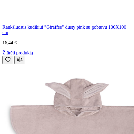
Rankšluostis kūdikiui "Giraffee" dusty pink su gobtuvu 100X100
cm
16,44 €
Žiūrėti produktą