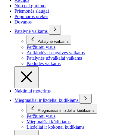
Akcijos
Nuo pat gimimo
Priemonės slaugai
Populiaros prekės
Dovanos
Patalynė vaikams
Patalynė vaikams
Peržiūrėti visus
Antklodės ir pagalvės vaikams
Patalynės užvalkalai vaikams
Paklodės vaikams
Naktiniai moterims
Miegmaišiai ir lizdeliai kūdikiams
Miegmaišiai ir lizdeliai kūdikiams
Peržiūrėti visus
Miegmaišiai kūdikiams
Lizdeliai ir kokonai kūdikiams