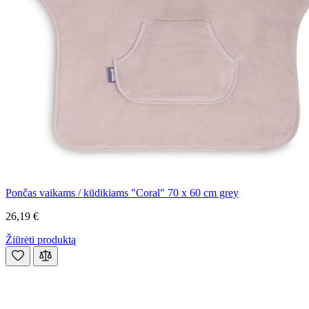
Pončas vaikams / kūdikiams "Coral" 70 x 60 cm grey
26,19 €
Žiūrėti produktą