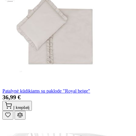
Patalynė kūdikiams su paklode "Royal beige"
36,99 €
Į krepšelį