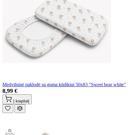
Medvilninė paklodė su guma kūdikiui 50x83 "Sweet bear white"
8,99 €
Į krepšelį