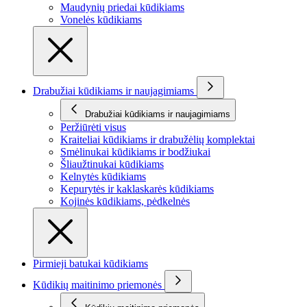
Maudynių priedai kūdikiams
Vonelės kūdikiams
Drabužiai kūdikiams ir naujagimiams
Drabužiai kūdikiams ir naujagimiams
Peržiūrėti visus
Kraiteliai kūdikiams ir drabužėlių komplektai
Smėlinukai kūdikiams ir bodžiukai
Šliaužtinukai kūdikiams
Kelnytės kūdikiams
Kepurytės ir kaklaskarės kūdikiams
Kojinės kūdikiams, pėdkelnės
Pirmieji batukai kūdikiams
Kūdikių maitinimo priemonės