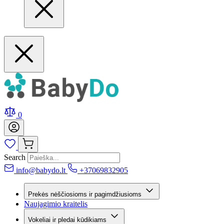
0
Search
info@babydo.lt
+37069832905
Prekės nėščiosioms ir pagimdžiusioms
Naujagimio kraitelis
Vokeliai ir pledai kūdikiams