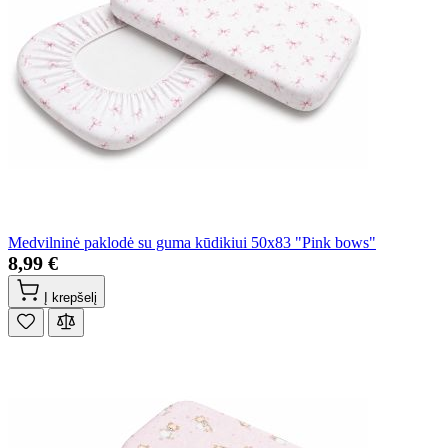
Medvilninė paklodė su guma kūdikiui 50x83 "Pink bows"
8,99 €
Į krepšelį