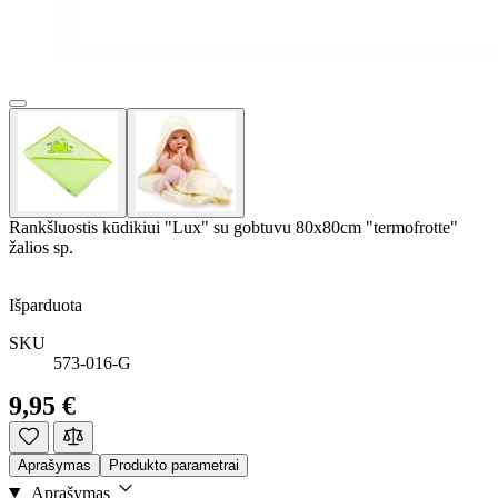
Rankšluostis kūdikiui "Lux" su gobtuvu 80x80cm "termofrotte"
žalios sp.
Išparduota
SKU
573-016-G
9,95 €
Aprašymas
Produkto parametrai
Aprašymas