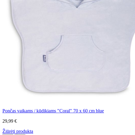
Pončas vaikams / kūdikiams "Coral" 70 x 60 cm blue
29,99 €
Žiūrėti produktą