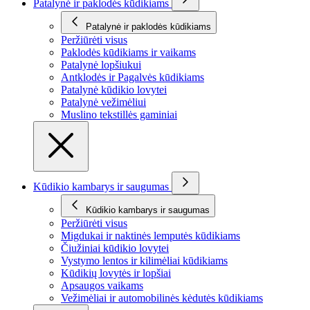
Patalynė ir paklodės kūdikiams
Patalynė ir paklodės kūdikiams
Peržiūrėti visus
Paklodės kūdikiams ir vaikams
Patalynė lopšiukui
Antklodės ir Pagalvės kūdikiams
Patalynė kūdikio lovytei
Patalynė vežimėliui
Muslino tekstillės gaminiai
Kūdikio kambarys ir saugumas
Kūdikio kambarys ir saugumas
Peržiūrėti visus
Migdukai ir naktinės lemputės kūdikiams
Čiužiniai kūdikio lovytei
Vystymo lentos ir kilimėliai kūdikiams
Kūdikių lovytės ir lopšiai
Apsaugos vaikams
Vežimėliai ir automobilinės kėdutės kūdikiams