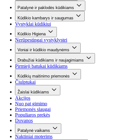
Patalynė ir paklodės kūdikiams
Kūdikio kambarys ir saugumas
Vystyklai kūdikiui
Kūdikio Higiena
Nerūpestingai vystyklystei
Voniai ir kūdikio maudynėms
Drabužiai kūdikiams ir naujagimiams
Pirmieji batukai kūdikiams
Kūdikių maitinimo priemonės
Čiulptukai
Žaislai kūdikiams
Akcijos
Nuo pat gimimo
Priemonės slaugai
Populiaros prekės
Dovanos
Patalynė vaikams
Naktiniai moterims