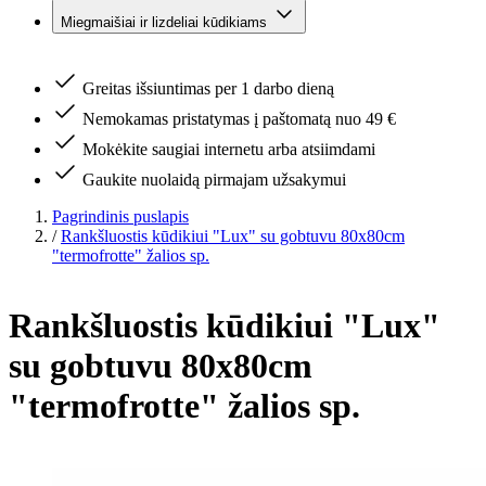
Miegmaišiai ir lizdeliai kūdikiams
Greitas išsiuntimas per 1 darbo dieną
Nemokamas pristatymas į paštomatą nuo 49 €
Mokėkite saugiai internetu arba atsiimdami
Gaukite nuolaidą pirmajam užsakymui
Pagrindinis puslapis
/
Rankšluostis kūdikiui "Lux" su gobtuvu 80x80cm
"termofrotte" žalios sp.
Rankšluostis kūdikiui "Lux"
su gobtuvu 80x80cm
"termofrotte" žalios sp.