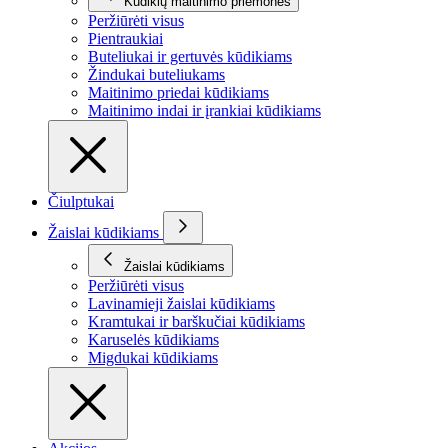
Kūdikių maitinimo priemonės
Peržiūrėti visus
Pientraukiai
Buteliukai ir gertuvės kūdikiams
Žindukai buteliukams
Maitinimo priedai kūdikiams
Maitinimo indai ir įrankiai kūdikiams
Čiulptukai
Žaislai kūdikiams
Žaislai kūdikiams
Peržiūrėti visus
Lavinamieji žaislai kūdikiams
Kramtukai ir barškučiai kūdikiams
Karuselės kūdikiams
Migdukai kūdikiams