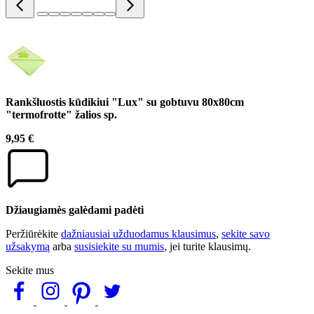
Rankšluostis kūdikiui "Lux" su gobtuvu 80x80cm
"termofrotte" žalios sp.
9,95 €
Džiaugiamės galėdami padėti
Peržiūrėkite
dažniausiai užduodamus klausimus
,
sekite savo
užsakymą
arba
susisiekite su mumis
, jei turite klausimų.
Sekite mus