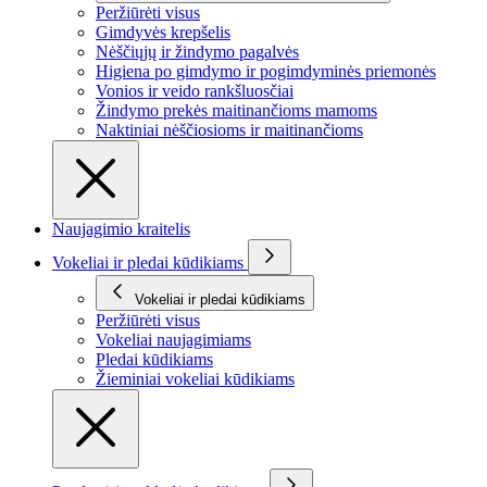
Peržiūrėti visus
Gimdyvės krepšelis
Nėščiųjų ir žindymo pagalvės
Higiena po gimdymo ir pogimdyminės priemonės
Vonios ir veido rankšluosčiai
Žindymo prekės maitinančioms mamoms
Naktiniai nėščiosioms ir maitinančioms
Naujagimio kraitelis
Vokeliai ir pledai kūdikiams
Vokeliai ir pledai kūdikiams
Peržiūrėti visus
Vokeliai naujagimiams
Pledai kūdikiams
Žieminiai vokeliai kūdikiams