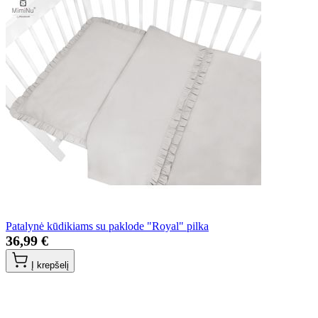
Patalynė kūdikiams su paklode "Royal" pilka
36,99 €
Į krepšelį