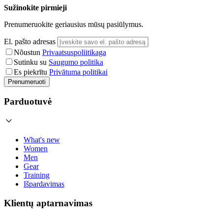
Sužinokite pirmieji
Prenumeruokite geriausius mūsų pasiūlymus.
El. pašto adresas
Nõustun
Privaatsuspoliitikaga
Sutinku su
Saugumo politika
Es piekrītu
Privātuma politikai
Prenumeruoti
Parduotuvė
What's new
Women
Men
Gear
Training
Išpardavimas
Klientų aptarnavimas