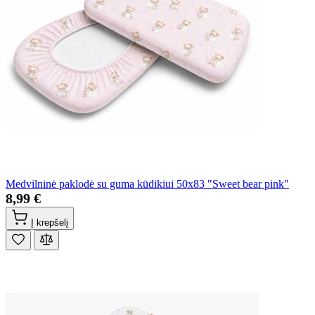
Medvilninė paklodė su guma kūdikiui 50x83 "Sweet bear pink"
8,99 €
Į krepšelį