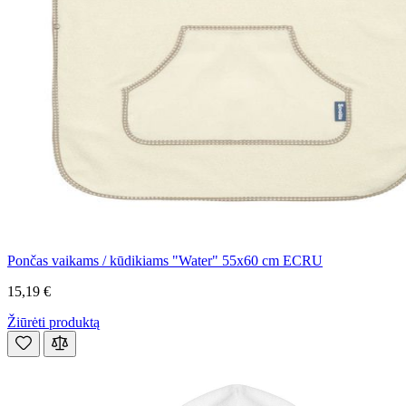
Pončas vaikams / kūdikiams "Water" 55x60 cm ECRU
15,19 €
Žiūrėti produktą