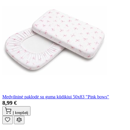
Medvilninė paklodė su guma kūdikiui 50x83 "Pink bows"
8,99 €
Į krepšelį