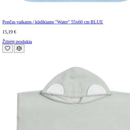
Pončas vaikams / kūdikiams "Water" 55x60 cm BLUE
15,19 €
Žiūrėti produktą