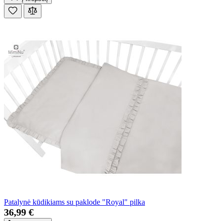
Patalynė kūdikiams su paklode "Royal" pilka
36,99 €