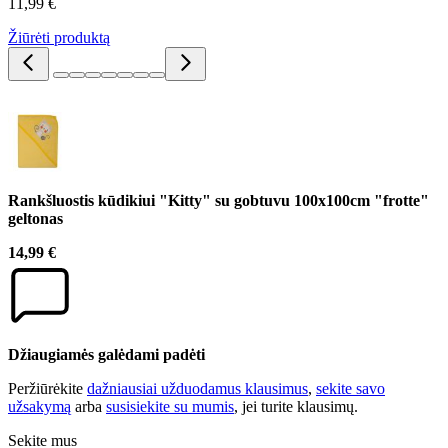
11,99 €
Žiūrėti produktą
Rankšluostis kūdikiui "Kitty" su gobtuvu 100x100cm "frotte"
geltonas
14,99 €
Džiaugiamės galėdami padėti
Peržiūrėkite
dažniausiai užduodamus klausimus
,
sekite savo
užsakymą
arba
susisiekite su mumis
, jei turite klausimų.
Sekite mus