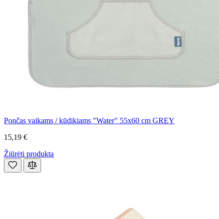
Pončas vaikams / kūdikiams "Water" 55x60 cm GREY
15,19 €
Žiūrėti produktą