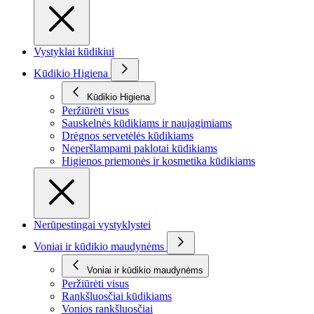
Vystyklai kūdikiui
Kūdikio Higiena
Kūdikio Higiena
Peržiūrėti visus
Sauskelnės kūdikiams ir naujagimiams
Drėgnos servetėlės kūdikiams
Neperšlampami paklotai kūdikiams
Higienos priemonės ir kosmetika kūdikiams
Nerūpestingai vystyklystei
Voniai ir kūdikio maudynėms
Voniai ir kūdikio maudynėms
Peržiūrėti visus
Rankšluosčiai kūdikiams
Vonios rankšluosčiai