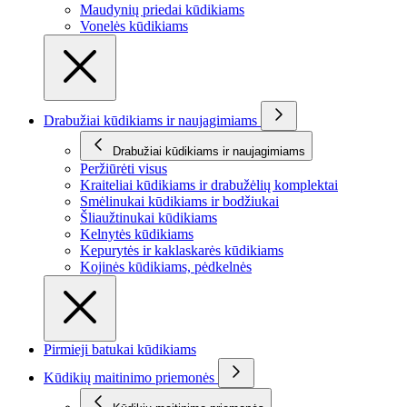
Maudynių priedai kūdikiams
Vonelės kūdikiams
Drabužiai kūdikiams ir naujagimiams
Drabužiai kūdikiams ir naujagimiams
Peržiūrėti visus
Kraiteliai kūdikiams ir drabužėlių komplektai
Smėlinukai kūdikiams ir bodžiukai
Šliaužtinukai kūdikiams
Kelnytės kūdikiams
Kepurytės ir kaklaskarės kūdikiams
Kojinės kūdikiams, pėdkelnės
Pirmieji batukai kūdikiams
Kūdikių maitinimo priemonės