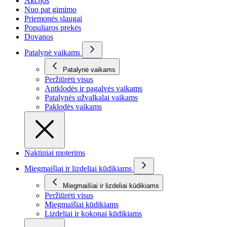
Akcijos
Nuo pat gimimo
Priemonės slaugai
Populiaros prekės
Dovanos
Patalynė vaikams
Patalynė vaikams
Peržiūrėti visus
Antklodės ir pagalvės vaikams
Patalynės užvalkalai vaikams
Paklodės vaikams
Naktiniai moterims
Miegmaišiai ir lizdeliai kūdikiams
Miegmaišiai ir lizdeliai kūdikiams
Peržiūrėti visus
Miegmaišiai kūdikiams
Lizdeliai ir kokonai kūdikiams