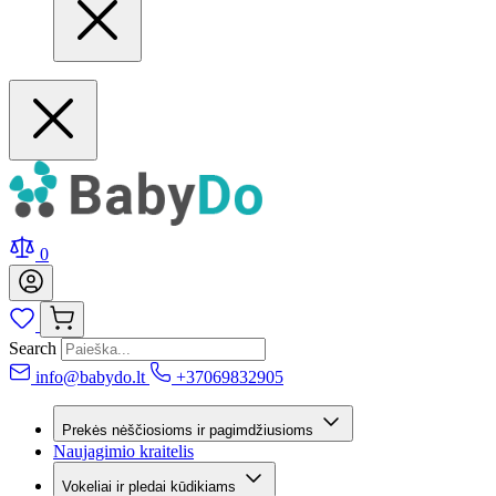
0
Search
info@babydo.lt
+37069832905
Prekės nėščiosioms ir pagimdžiusioms
Naujagimio kraitelis
Vokeliai ir pledai kūdikiams