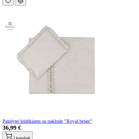
Patalynė kūdikiams su paklode "Royal beige"
36,99 €
Į krepšelį