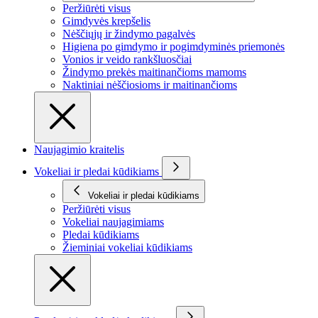
Peržiūrėti visus
Gimdyvės krepšelis
Nėščiųjų ir žindymo pagalvės
Higiena po gimdymo ir pogimdyminės priemonės
Vonios ir veido rankšluosčiai
Žindymo prekės maitinančioms mamoms
Naktiniai nėščiosioms ir maitinančioms
Naujagimio kraitelis
Vokeliai ir pledai kūdikiams
Vokeliai ir pledai kūdikiams
Peržiūrėti visus
Vokeliai naujagimiams
Pledai kūdikiams
Žieminiai vokeliai kūdikiams