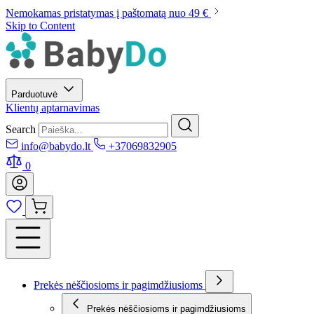
Nemokamas pristatymas į paštomatą nuo 49 €
Skip to Content
Parduotuvė
Klientų aptarnavimas
Search
info@babydo.lt
+37069832905
0
Prekės nėščiosioms ir pagimdžiusioms
Prekės nėščiosioms ir pagimdžiusioms