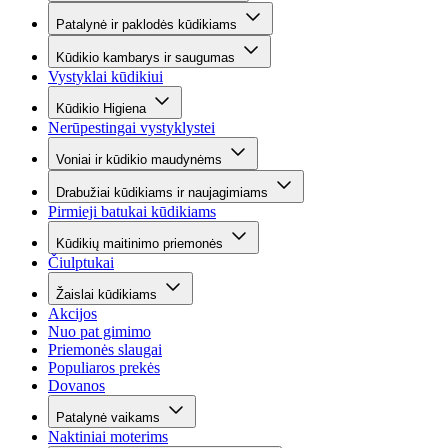
Patalynė ir paklodės kūdikiams
Kūdikio kambarys ir saugumas
Vystyklai kūdikiui
Kūdikio Higiena
Nerūpestingai vystyklystei
Voniai ir kūdikio maudynėms
Drabužiai kūdikiams ir naujagimiams
Pirmieji batukai kūdikiams
Kūdikių maitinimo priemonės
Čiulptukai
Žaislai kūdikiams
Akcijos
Nuo pat gimimo
Priemonės slaugai
Populiaros prekės
Dovanos
Patalynė vaikams
Naktiniai moterims