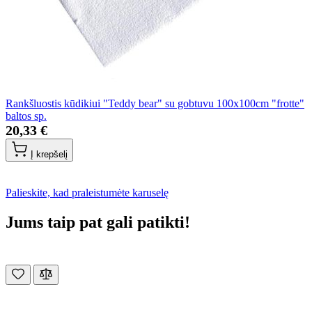
Rankšluostis kūdikiui "Teddy bear" su gobtuvu 100x100cm "frotte"
baltos sp.
20,33 €
Į krepšelį
Palieskite, kad praleistumėte karuselę
Jums taip pat gali patikti!