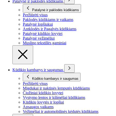
Patalynė ir paklodės kūdikiams
Patalynė ir paklodės kūdikiams
Peržiūrėti visus
Paklodės kūdikiams ir vaikams
Patalynė lopšiukui
Antklodės ir Pagalvės kūdikiams
Patalynė kūdikio lovytei
Patalynė vežimėliui
Muslino tekstillės gaminiai
Kūdikio kambarys ir saugumas
Kūdikio kambarys ir saugumas
Peržiūrėti visus
Migdukai ir naktinės lemputės kūdikiams
Čiužiniai kūdikio lovytei
Vystymo lentos ir kilimėliai kūdikiams
Kūdikių lovytės ir lopšiai
Apsaugos vaikams
Vežimėliai ir automobilinės kėdutės kūdikiams