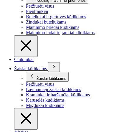
Kūdikių maitinimo priemonės
Peržiūrėti visus
Pientraukiai
Buteliukai ir gertuvės kūdikiams
Žindukai buteliukams
Maitinimo priedai kūdikiams
Maitinimo indai ir įrankiai kūdikiams
Čiulptukai
Žaislai kūdikiams
Žaislai kūdikiams
Peržiūrėti visus
Lavinamieji žaislai kūdikiams
Kramtukai ir barškučiai kūdikiams
Karuselės kūdikiams
Migdukai kūdikiams