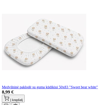
Medvilninė paklodė su guma kūdikiui 50x83 "Sweet bear white"
8,99 €
Į krepšelį