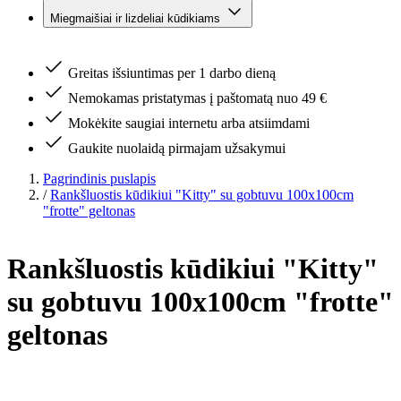
Miegmaišiai ir lizdeliai kūdikiams
Greitas išsiuntimas per 1 darbo dieną
Nemokamas pristatymas į paštomatą nuo 49 €
Mokėkite saugiai internetu arba atsiimdami
Gaukite nuolaidą pirmajam užsakymui
Pagrindinis puslapis
/
Rankšluostis kūdikiui "Kitty" su gobtuvu 100x100cm
"frotte" geltonas
Rankšluostis kūdikiui "Kitty"
su gobtuvu 100x100cm "frotte"
geltonas