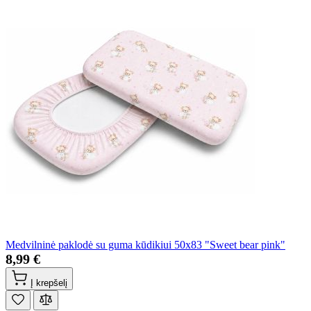
Medvilninė paklodė su guma kūdikiui 50x83 "Sweet bear pink"
8,99 €
Į krepšelį