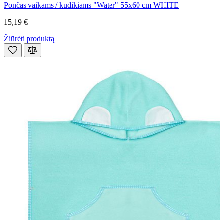
Pončas vaikams / kūdikiams "Water" 55x60 cm WHITE
15,19 €
Žiūrėti produktą