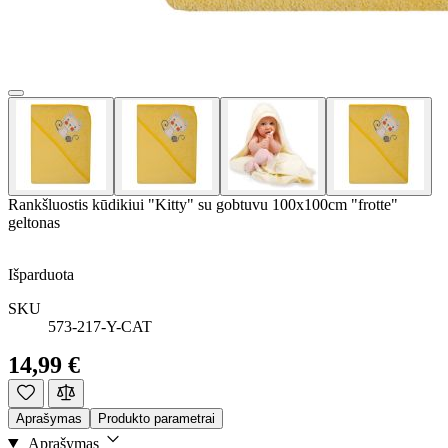
Rankšluostis kūdikiui "Kitty" su gobtuvu 100x100cm "frotte"
geltonas
Išparduota
SKU
573-217-Y-CAT
14,99 €
Aprašymas
Produkto parametrai
Aprašymas