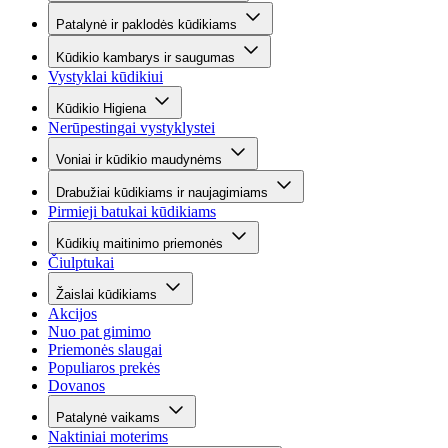
Patalynė ir paklodės kūdikiams
Kūdikio kambarys ir saugumas
Vystyklai kūdikiui
Kūdikio Higiena
Nerūpestingai vystyklystei
Voniai ir kūdikio maudynėms
Drabužiai kūdikiams ir naujagimiams
Pirmieji batukai kūdikiams
Kūdikių maitinimo priemonės
Čiulptukai
Žaislai kūdikiams
Akcijos
Nuo pat gimimo
Priemonės slaugai
Populiaros prekės
Dovanos
Patalynė vaikams
Naktiniai moterims