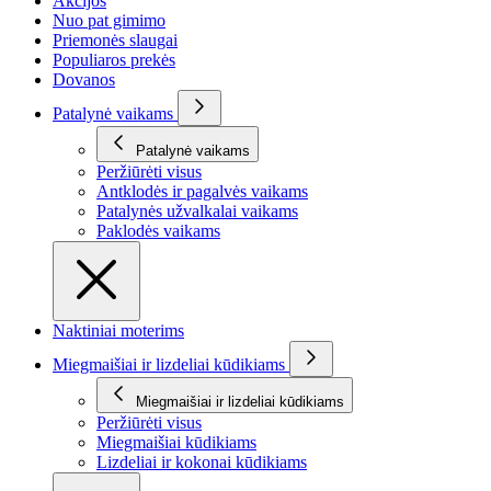
Akcijos
Nuo pat gimimo
Priemonės slaugai
Populiaros prekės
Dovanos
Patalynė vaikams
Patalynė vaikams
Peržiūrėti visus
Antklodės ir pagalvės vaikams
Patalynės užvalkalai vaikams
Paklodės vaikams
Naktiniai moterims
Miegmaišiai ir lizdeliai kūdikiams
Miegmaišiai ir lizdeliai kūdikiams
Peržiūrėti visus
Miegmaišiai kūdikiams
Lizdeliai ir kokonai kūdikiams