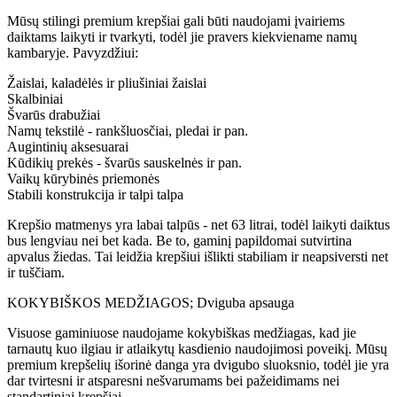
Mūsų stilingi premium krepšiai gali būti naudojami įvairiems
daiktams laikyti ir tvarkyti, todėl jie pravers kiekviename namų
kambaryje. Pavyzdžiui:
Žaislai, kaladėlės ir pliušiniai žaislai
Skalbiniai
Švarūs drabužiai
Namų tekstilė - rankšluosčiai, pledai ir pan.
Augintinių aksesuarai
Kūdikių prekės - švarūs sauskelnės ir pan.
Vaikų kūrybinės priemonės
Stabili konstrukcija ir talpi talpa
Krepšio matmenys yra labai talpūs - net 63 litrai, todėl laikyti daiktus
bus lengviau nei bet kada. Be to, gaminį papildomai sutvirtina
apvalus žiedas. Tai leidžia krepšiui išlikti stabiliam ir neapsiversti net
ir tuščiam.
KOKYBIŠKOS MEDŽIAGOS; Dviguba apsauga
Visuose gaminiuose naudojame kokybiškas medžiagas, kad jie
tarnautų kuo ilgiau ir atlaikytų kasdienio naudojimosi poveikį. Mūsų
premium krepšelių išorinė danga yra dvigubo sluoksnio, todėl jie yra
dar tvirtesni ir atsparesni nešvarumams bei pažeidimams nei
standartiniai krepšiai.