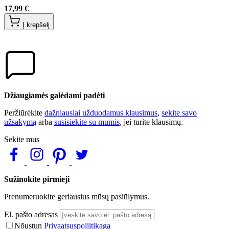
17,99 €
Į krepšelį
Džiaugiamės galėdami padėti
Peržiūrėkite
dažniausiai užduodamus klausimus
,
sekite savo
užsakymą
arba
susisiekite su mumis
, jei turite klausimų.
Sekite mus
Sužinokite pirmieji
Prenumeruokite geriausius mūsų pasiūlymus.
El. pašto adresas
Nõustun
Privaatsuspoliitikaga