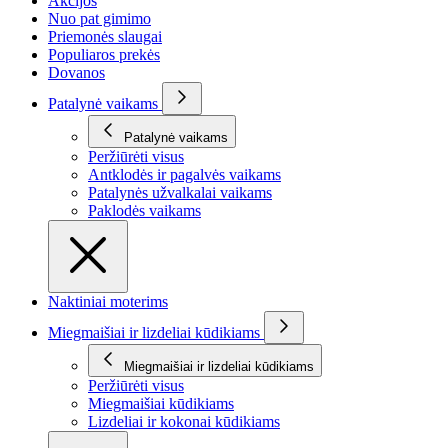
Akcijos
Nuo pat gimimo
Priemonės slaugai
Populiaros prekės
Dovanos
Patalynė vaikams
Patalynė vaikams
Peržiūrėti visus
Antklodės ir pagalvės vaikams
Patalynės užvalkalai vaikams
Paklodės vaikams
Naktiniai moterims
Miegmaišiai ir lizdeliai kūdikiams
Miegmaišiai ir lizdeliai kūdikiams
Peržiūrėti visus
Miegmaišiai kūdikiams
Lizdeliai ir kokonai kūdikiams