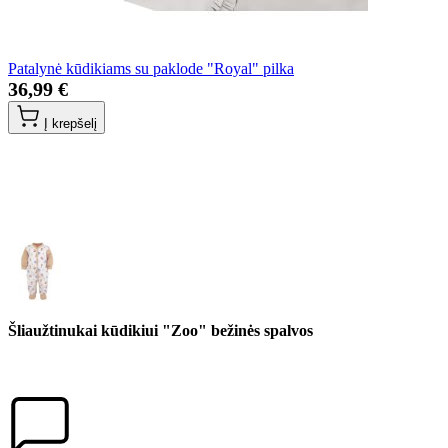
Patalynė kūdikiams su paklode "Royal" pilka
36,99 €
Į krepšelį
Šliaužtinukai kūdikiui "Zoo" bežinės spalvos