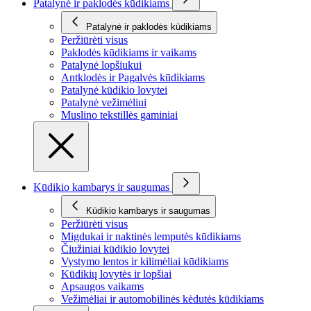
Patalynė ir paklodės kūdikiams
Patalynė ir paklodės kūdikiams
Peržiūrėti visus
Paklodės kūdikiams ir vaikams
Patalynė lopšiukui
Antklodės ir Pagalvės kūdikiams
Patalynė kūdikio lovytei
Patalynė vežimėliui
Muslino tekstillės gaminiai
Kūdikio kambarys ir saugumas
Kūdikio kambarys ir saugumas
Peržiūrėti visus
Migdukai ir naktinės lemputės kūdikiams
Čiužiniai kūdikio lovytei
Vystymo lentos ir kilimėliai kūdikiams
Kūdikių lovytės ir lopšiai
Apsaugos vaikams
Vežimėliai ir automobilinės kėdutės kūdikiams