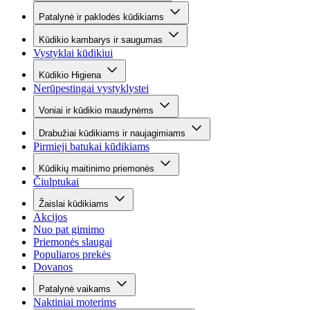
Patalynė ir paklodės kūdikiams
Kūdikio kambarys ir saugumas
Vystyklai kūdikiui
Kūdikio Higiena
Nerūpestingai vystyklystei
Voniai ir kūdikio maudynėms
Drabužiai kūdikiams ir naujagimiams
Pirmieji batukai kūdikiams
Kūdikių maitinimo priemonės
Čiulptukai
Žaislai kūdikiams
Akcijos
Nuo pat gimimo
Priemonės slaugai
Populiaros prekės
Dovanos
Patalynė vaikams
Naktiniai moterims