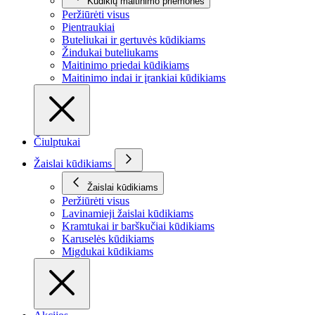
Kūdikių maitinimo priemonės
Peržiūrėti visus
Pientraukiai
Buteliukai ir gertuvės kūdikiams
Žindukai buteliukams
Maitinimo priedai kūdikiams
Maitinimo indai ir įrankiai kūdikiams
Čiulptukai
Žaislai kūdikiams
Žaislai kūdikiams
Peržiūrėti visus
Lavinamieji žaislai kūdikiams
Kramtukai ir barškučiai kūdikiams
Karuselės kūdikiams
Migdukai kūdikiams