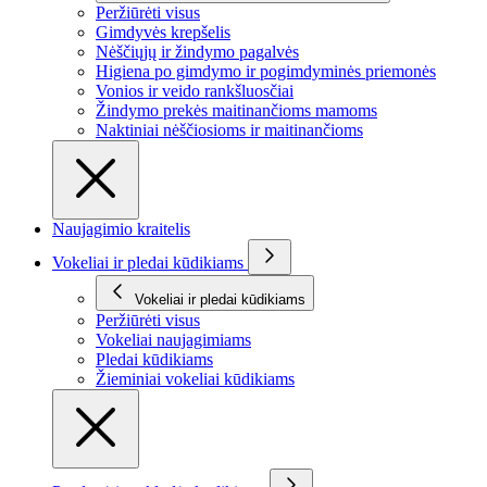
Peržiūrėti visus
Gimdyvės krepšelis
Nėščiųjų ir žindymo pagalvės
Higiena po gimdymo ir pogimdyminės priemonės
Vonios ir veido rankšluosčiai
Žindymo prekės maitinančioms mamoms
Naktiniai nėščiosioms ir maitinančioms
Naujagimio kraitelis
Vokeliai ir pledai kūdikiams
Vokeliai ir pledai kūdikiams
Peržiūrėti visus
Vokeliai naujagimiams
Pledai kūdikiams
Žieminiai vokeliai kūdikiams