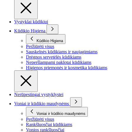
Vystyklai kūdikiui
Kūdikio Higiena
Kūdikio Higiena
Peržiūrėti visus
Sauskelnės kūdikiams ir naujagimiams
Drėgnos servetėlės kūdikiams
Neperšlampami paklotai kūdikiams
Higienos priemonės ir kosmetika kūdikiams
Nerūpestingai vystyklystei
Voniai ir kūdikio maudynėms
Voniai ir kūdikio maudynėms
Peržiūrėti visus
Rankšluosčiai kūdikiams
Vonios rankšluosčiai