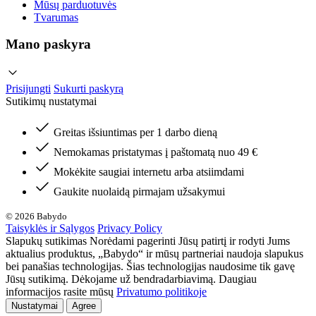
Mūsų parduotuvės
Tvarumas
Mano paskyra
Prisijungti
Sukurti paskyrą
Sutikimų nustatymai
Greitas išsiuntimas per 1 darbo dieną
Nemokamas pristatymas į paštomatą nuo 49 €
Mokėkite saugiai internetu arba atsiimdami
Gaukite nuolaidą pirmajam užsakymui
© 2026 Babydo
Taisyklės ir Sąlygos
Privacy Policy
Slapukų sutikimas Norėdami pagerinti Jūsų patirtį ir rodyti Jums
aktualius produktus, „Babydo“ ir mūsų partneriai naudoja slapukus
bei panašias technologijas. Šias technologijas naudosime tik gavę
Jūsų sutikimą. Dėkojame už bendradarbiavimą. Daugiau
informacijos rasite mūsų
Privatumo politikoje
Nustatymai
Agree