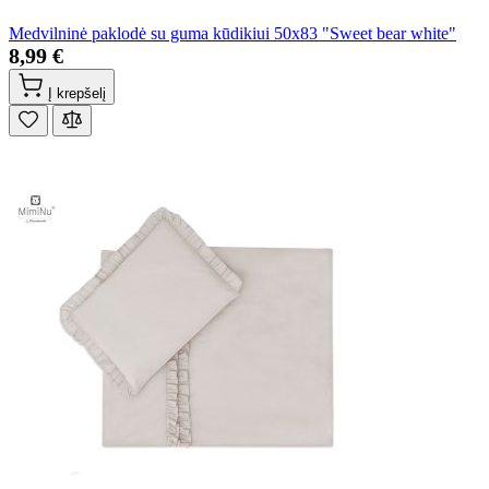
Medvilninė paklodė su guma kūdikiui 50x83 "Sweet bear white"
8,99 €
Į krepšelį