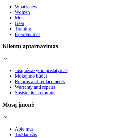
What's new
Women
Men
Gear
Training
Išpardavimas
Klientų aptarnavimas
Jūsų užsakymo pristatymas
Mokėjimo būdai
Returns and replacements
Warranty and repairs
Susisiekite su mumis
Mūsų įmonė
Apie mus
Tinklaraštis