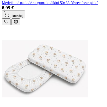
Medvilninė paklodė su guma kūdikiui 50x83 "Sweet bear pink"
8,99 €
Į krepšelį