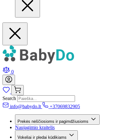
0
Search
info@babydo.lt
+37069832905
Prekės nėščiosioms ir pagimdžiusioms
Naujagimio kraitelis
Vokeliai ir pledai kūdikiams