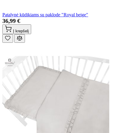
Patalynė kūdikiams su paklode "Royal beige"
36,99 €
Į krepšelį