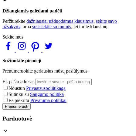
Džiaugiamės galėdami padėti
Peržiūrėkite
dažniausiai užduodamus klausimus
,
sekite savo
užsakymą
arba
susisiekite su mumis
, jei turite klausimų.
Sekite mus
Sužinokite pirmieji
Prenumeruokite geriausius mūsų pasiūlymus.
El. pašto adresas
Nõustun
Privaatsuspoliitikaga
Sutinku su
Saugumo politika
Es piekrītu
Privātuma politikai
Prenumeruoti
Parduotuvė