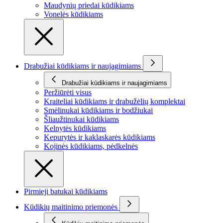
Maudynių priedai kūdikiams
Vonelės kūdikiams
Drabužiai kūdikiams ir naujagimiams
Drabužiai kūdikiams ir naujagimiams
Peržiūrėti visus
Kraiteliai kūdikiams ir drabužėlių komplektai
Smėlinukai kūdikiams ir bodžiukai
Šliaužtinukai kūdikiams
Kelnytės kūdikiams
Kepurytės ir kaklaskarės kūdikiams
Kojinės kūdikiams, pėdkelnės
Pirmieji batukai kūdikiams
Kūdikių maitinimo priemonės