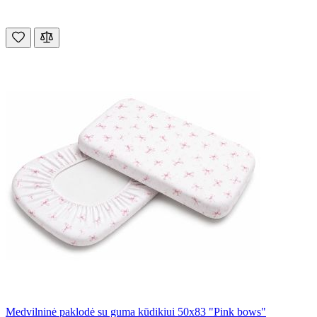
Medvilninė paklodė su guma kūdikiui 50x83 "Pink bows"