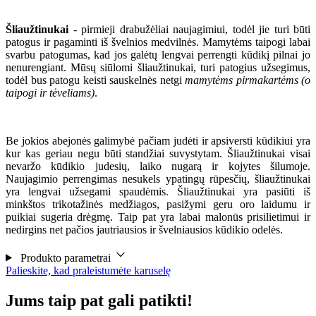
Šliaužtinukai
- pirmieji drabužėliai naujagimiui, todėl jie turi būti
patogus ir pagaminti iš švelnios medvilnės. Mamytėms taipogi labai
svarbu patogumas, kad jos galėtų lengvai perrengti kūdikį pilnai jo
nenurengiant. Mūsų siūlomi šliaužtinukai, turi patogius užsegimus,
todėl bus patogu keisti sauskelnės netgi
mamytėms pirmakartėms (o
taipogi ir tėveliams)
.
Be jokios abejonės galimybė pačiam judėti ir apsiversti kūdikiui yra
kur kas geriau negu būti standžiai suvystytam. Šliaužtinukai visai
nevaržo kūdikio judesių, laiko nugarą ir kojytes šilumoje.
Naujagimio perrengimas nesukels ypatingų rūpesčių, šliaužtinukai
yra lengvai užsegami spaudėmis. Šliaužtinukai yra pasiūti iš
minkštos trikotažinės medžiagos, pasižymi geru oro laidumu ir
puikiai sugeria drėgmę. Taip pat yra labai malonūs prisilietimui ir
nedirgins net pačios jautriausios ir švelniausios kūdikio odelės.
Produkto parametrai
Palieskite, kad praleistumėte karuselę
Jums taip pat gali patikti!