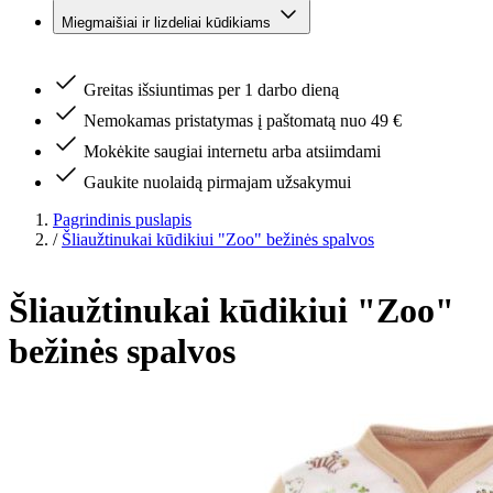
Miegmaišiai ir lizdeliai kūdikiams
Greitas išsiuntimas per 1 darbo dieną
Nemokamas pristatymas į paštomatą nuo 49 €
Mokėkite saugiai internetu arba atsiimdami
Gaukite nuolaidą pirmajam užsakymui
Pagrindinis puslapis
/
Šliaužtinukai kūdikiui "Zoo" bežinės spalvos
Šliaužtinukai kūdikiui "Zoo"
bežinės spalvos