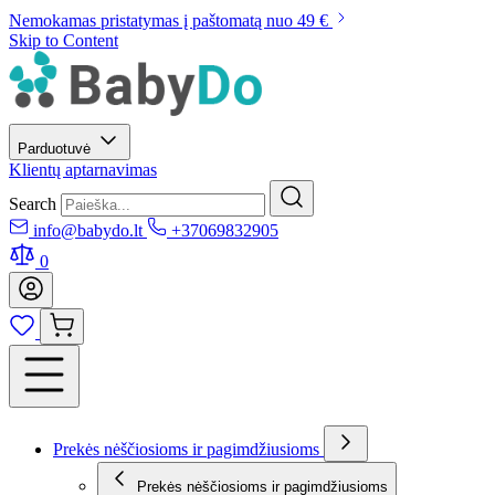
Nemokamas pristatymas į paštomatą nuo 49 €
Skip to Content
Parduotuvė
Klientų aptarnavimas
Search
info@babydo.lt
+37069832905
0
Prekės nėščiosioms ir pagimdžiusioms
Prekės nėščiosioms ir pagimdžiusioms