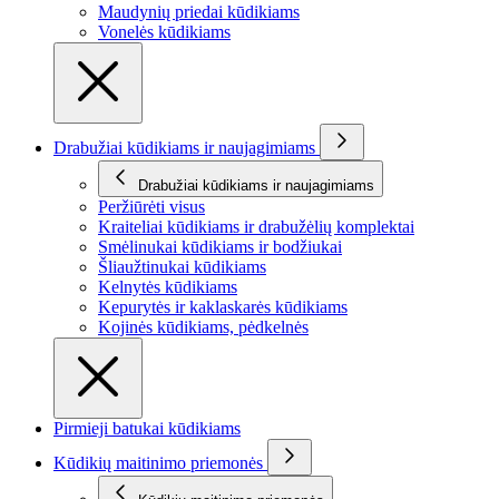
Maudynių priedai kūdikiams
Vonelės kūdikiams
Drabužiai kūdikiams ir naujagimiams
Drabužiai kūdikiams ir naujagimiams
Peržiūrėti visus
Kraiteliai kūdikiams ir drabužėlių komplektai
Smėlinukai kūdikiams ir bodžiukai
Šliaužtinukai kūdikiams
Kelnytės kūdikiams
Kepurytės ir kaklaskarės kūdikiams
Kojinės kūdikiams, pėdkelnės
Pirmieji batukai kūdikiams
Kūdikių maitinimo priemonės