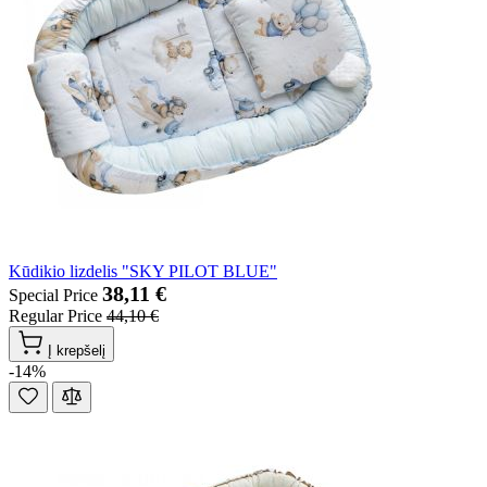
Kūdikio lizdelis "SKY PILOT BLUE"
38,11 €
Special Price
Regular Price
44,10 €
Į krepšelį
-14%