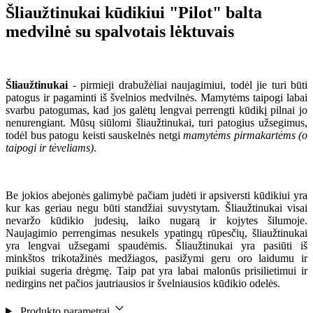
Šliaužtinukai kūdikiui "Pilot" balta
medvilnė su spalvotais lėktuvais
Šliaužtinukai
- pirmieji drabužėliai naujagimiui, todėl jie turi būti
patogus ir pagaminti iš švelnios medvilnės. Mamytėms taipogi labai
svarbu patogumas, kad jos galėtų lengvai perrengti kūdikį pilnai jo
nenurengiant. Mūsų siūlomi šliaužtinukai, turi patogius užsegimus,
todėl bus patogu keisti sauskelnės netgi
mamytėms pirmakartėms (o
taipogi ir tėveliams)
.
Be jokios abejonės galimybė pačiam judėti ir apsiversti kūdikiui yra
kur kas geriau negu būti standžiai suvystytam. Šliaužtinukai visai
nevaržo kūdikio judesių, laiko nugarą ir kojytes šilumoje.
Naujagimio perrengimas nesukels ypatingų rūpesčių, šliaužtinukai
yra lengvai užsegami spaudėmis. Šliaužtinukai yra pasiūti iš
minkštos trikotažinės medžiagos, pasižymi geru oro laidumu ir
puikiai sugeria drėgmę. Taip pat yra labai malonūs prisilietimui ir
nedirgins net pačios jautriausios ir švelniausios kūdikio odelės.
Produkto parametrai