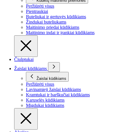
Kūdikių maitinimo priemonės
Peržiūrėti visus
Pientraukiai
Buteliukai ir gertuvės kūdikiams
Žindukai buteliukams
Maitinimo priedai kūdikiams
Maitinimo indai ir įrankiai kūdikiams
Čiulptukai
Žaislai kūdikiams
Žaislai kūdikiams
Peržiūrėti visus
Lavinamieji žaislai kūdikiams
Kramtukai ir barškučiai kūdikiams
Karuselės kūdikiams
Migdukai kūdikiams