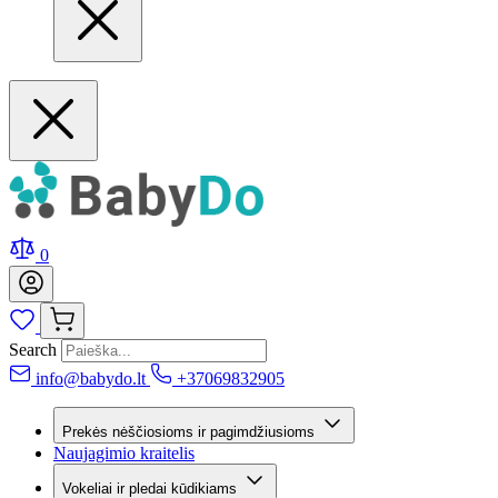
0
Search
info@babydo.lt
+37069832905
Prekės nėščiosioms ir pagimdžiusioms
Naujagimio kraitelis
Vokeliai ir pledai kūdikiams