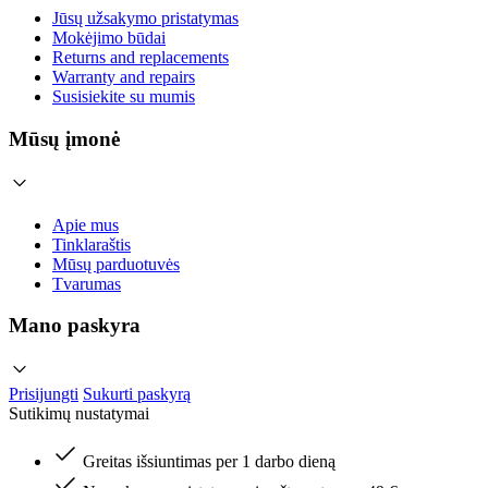
Jūsų užsakymo pristatymas
Mokėjimo būdai
Returns and replacements
Warranty and repairs
Susisiekite su mumis
Mūsų įmonė
Apie mus
Tinklaraštis
Mūsų parduotuvės
Tvarumas
Mano paskyra
Prisijungti
Sukurti paskyrą
Sutikimų nustatymai
Greitas išsiuntimas per 1 darbo dieną