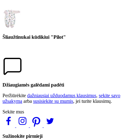
Šliaužtinukai kūdikiui "Pilot"
Džiaugiamės galėdami padėti
Peržiūrėkite
dažniausiai užduodamus klausimus
,
sekite savo
užsakymą
arba
susisiekite su mumis
, jei turite klausimų.
Sekite mus
Sužinokite pirmieji