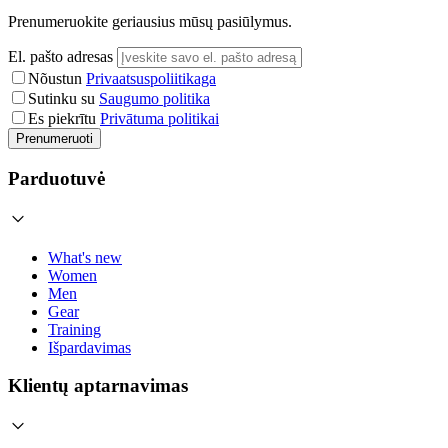
Prenumeruokite geriausius mūsų pasiūlymus.
El. pašto adresas
Nõustun
Privaatsuspoliitikaga
Sutinku su
Saugumo politika
Es piekrītu
Privātuma politikai
Prenumeruoti
Parduotuvė
What's new
Women
Men
Gear
Training
Išpardavimas
Klientų aptarnavimas