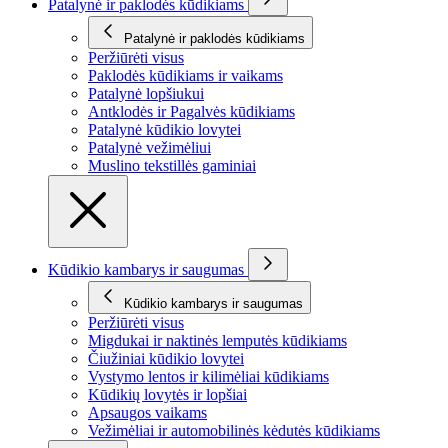
Patalynė ir paklodės kūdikiams
Patalynė ir paklodės kūdikiams
Peržiūrėti visus
Paklodės kūdikiams ir vaikams
Patalynė lopšiukui
Antklodės ir Pagalvės kūdikiams
Patalynė kūdikio lovytei
Patalynė vežimėliui
Muslino tekstillės gaminiai
Kūdikio kambarys ir saugumas
Kūdikio kambarys ir saugumas
Peržiūrėti visus
Migdukai ir naktinės lemputės kūdikiams
Čiužiniai kūdikio lovytei
Vystymo lentos ir kilimėliai kūdikiams
Kūdikių lovytės ir lopšiai
Apsaugos vaikams
Vežimėliai ir automobilinės kėdutės kūdikiams