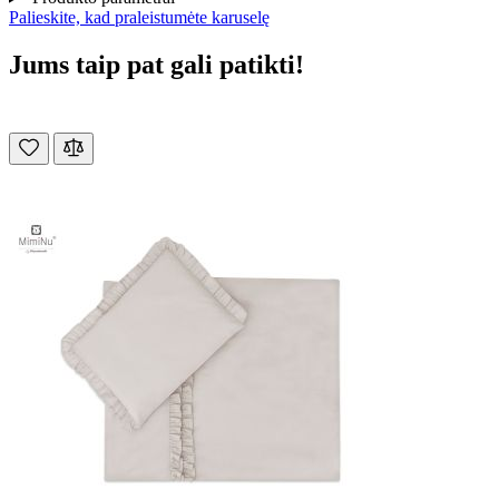
Palieskite, kad praleistumėte karuselę
Jums taip pat gali patikti!