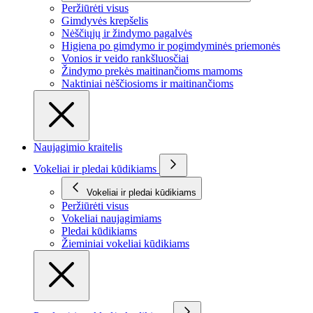
Peržiūrėti visus
Gimdyvės krepšelis
Nėščiųjų ir žindymo pagalvės
Higiena po gimdymo ir pogimdyminės priemonės
Vonios ir veido rankšluosčiai
Žindymo prekės maitinančioms mamoms
Naktiniai nėščiosioms ir maitinančioms
Naujagimio kraitelis
Vokeliai ir pledai kūdikiams
Vokeliai ir pledai kūdikiams
Peržiūrėti visus
Vokeliai naujagimiams
Pledai kūdikiams
Žieminiai vokeliai kūdikiams