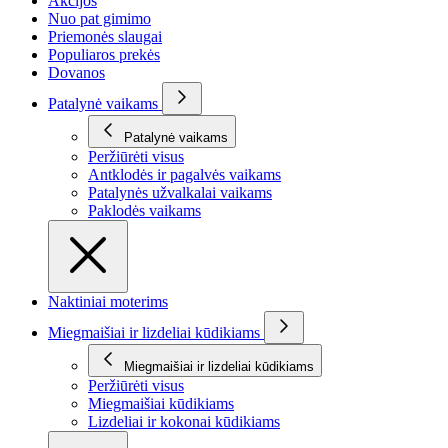
Akcijos
Nuo pat gimimo
Priemonės slaugai
Populiaros prekės
Dovanos
Patalynė vaikams
Patalynė vaikams
Peržiūrėti visus
Antklodės ir pagalvės vaikams
Patalynės užvalkalai vaikams
Paklodės vaikams
Naktiniai moterims
Miegmaišiai ir lizdeliai kūdikiams
Miegmaišiai ir lizdeliai kūdikiams
Peržiūrėti visus
Miegmaišiai kūdikiams
Lizdeliai ir kokonai kūdikiams