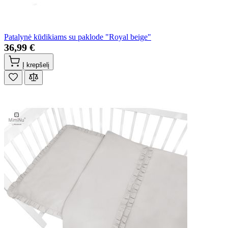
Patalynė kūdikiams su paklode "Royal beige"
36,99 €
Į krepšelį