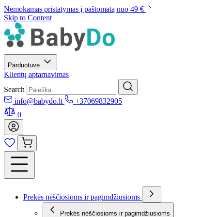
Nemokamas pristatymas į paštomatą nuo 49 €
Skip to Content
Parduotuvė
Klientų aptarnavimas
Search
info@babydo.lt
+37069832905
0
Prekės nėščiosioms ir pagimdžiusioms
Prekės nėščiosioms ir pagimdžiusioms