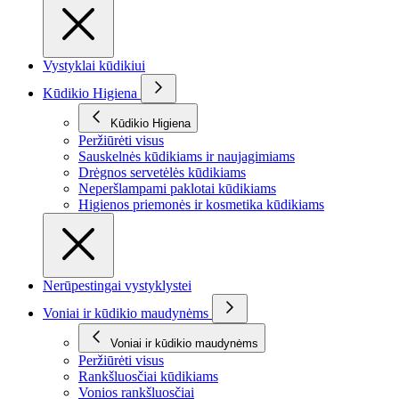
Vystyklai kūdikiui
Kūdikio Higiena
Kūdikio Higiena
Peržiūrėti visus
Sauskelnės kūdikiams ir naujagimiams
Drėgnos servetėlės kūdikiams
Neperšlampami paklotai kūdikiams
Higienos priemonės ir kosmetika kūdikiams
Nerūpestingai vystyklystei
Voniai ir kūdikio maudynėms
Voniai ir kūdikio maudynėms
Peržiūrėti visus
Rankšluosčiai kūdikiams
Vonios rankšluosčiai