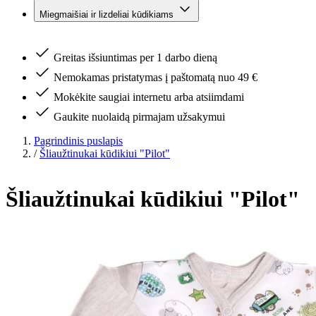
Miegmaišiai ir lizdeliai kūdikiams
Greitas išsiuntimas per 1 darbo dieną
Nemokamas pristatymas į paštomatą nuo 49 €
Mokėkite saugiai internetu arba atsiimdami
Gaukite nuolaidą pirmajam užsakymui
Pagrindinis puslapis
/
Šliaužtinukai kūdikiui "Pilot"
Šliaužtinukai kūdikiui "Pilot"