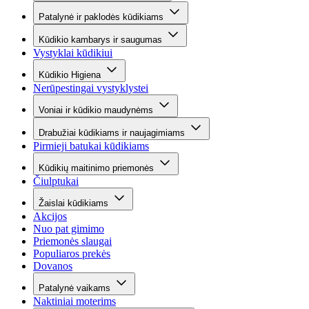
Patalynė ir paklodės kūdikiams
Kūdikio kambarys ir saugumas
Vystyklai kūdikiui
Kūdikio Higiena
Nerūpestingai vystyklystei
Voniai ir kūdikio maudynėms
Drabužiai kūdikiams ir naujagimiams
Pirmieji batukai kūdikiams
Kūdikių maitinimo priemonės
Čiulptukai
Žaislai kūdikiams
Akcijos
Nuo pat gimimo
Priemonės slaugai
Populiaros prekės
Dovanos
Patalynė vaikams
Naktiniai moterims