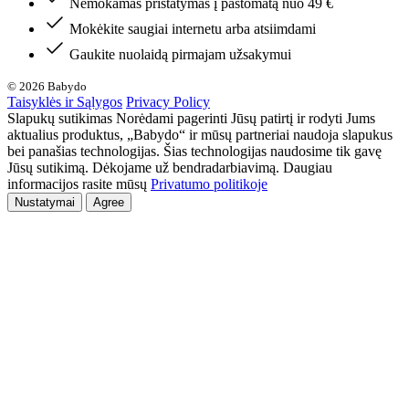
Nemokamas pristatymas į paštomatą nuo 49 €
Mokėkite saugiai internetu arba atsiimdami
Gaukite nuolaidą pirmajam užsakymui
© 2026 Babydo
Taisyklės ir Sąlygos
Privacy Policy
Slapukų sutikimas Norėdami pagerinti Jūsų patirtį ir rodyti Jums
aktualius produktus, „Babydo“ ir mūsų partneriai naudoja slapukus
bei panašias technologijas. Šias technologijas naudosime tik gavę
Jūsų sutikimą. Dėkojame už bendradarbiavimą. Daugiau
informacijos rasite mūsų
Privatumo politikoje
Nustatymai
Agree