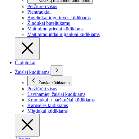
Kūdikių maitinimo priemonės
Peržiūrėti visus
Pientraukiai
Buteliukai ir gertuvės kūdikiams
Žindukai buteliukams
Maitinimo priedai kūdikiams
Maitinimo indai ir įrankiai kūdikiams
Čiulptukai
Žaislai kūdikiams
Žaislai kūdikiams
Peržiūrėti visus
Lavinamieji žaislai kūdikiams
Kramtukai ir barškučiai kūdikiams
Karuselės kūdikiams
Migdukai kūdikiams