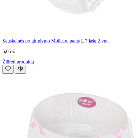
Sauskelnės po gimdymo Molicare pants L 7 lašų 2 vnt.
5,65 €
Žiūrėti produktą