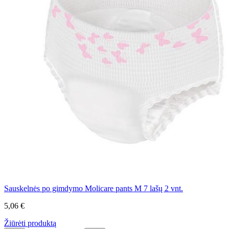
Sauskelnės po gimdymo Molicare pants M 7 lašų 2 vnt.
5,06 €
Žiūrėti produktą