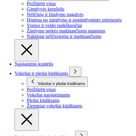
Peržiūrėti visus
Gimdyvės krepšelis
Nėščiųjų ir žindymo pagalvės
Higiena po gimdymo ir pogimdyminės priemonės
Vonios ir veido rankšluosčiai
Žindymo prekės maitinančioms mamoms
Naktiniai nėščiosioms ir maitinančioms
Naujagimio kraitelis
Vokeliai ir pledai kūdikiams
Vokeliai ir pledai kūdikiams
Peržiūrėti visus
Vokeliai naujagimiams
Pledai kūdikiams
Žieminiai vokeliai kūdikiams