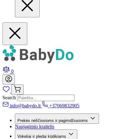
0
Search
info@babydo.lt
+37069832905
Prekės nėščiosioms ir pagimdžiusioms
Naujagimio kraitelis
Vokeliai ir pledai kūdikiams