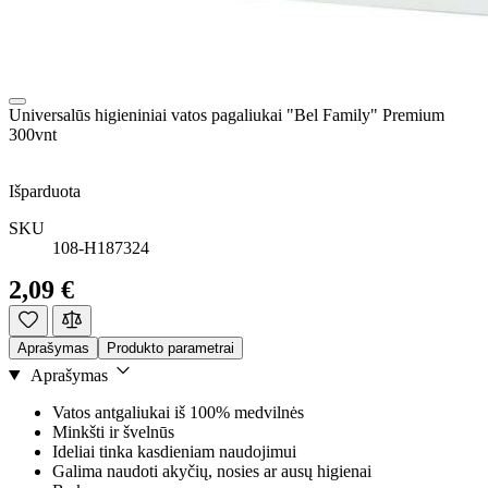
Universalūs higieniniai vatos pagaliukai "Bel Family" Premium
300vnt
Išparduota
SKU
108-H187324
2,09 €
Aprašymas
Produkto parametrai
Aprašymas
Vatos antgaliukai iš 100% medvilnės
Minkšti ir švelnūs
Ideliai tinka kasdieniam naudojimui
Galima naudoti akyčių, nosies ar ausų higienai