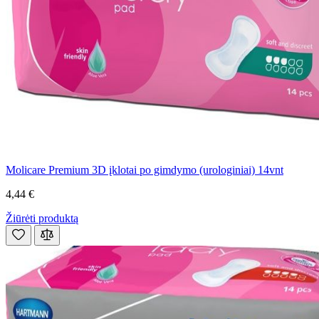
Molicare Premium 3D įklotai po gimdymo (urologiniai) 14vnt
4,44 €
Žiūrėti produktą