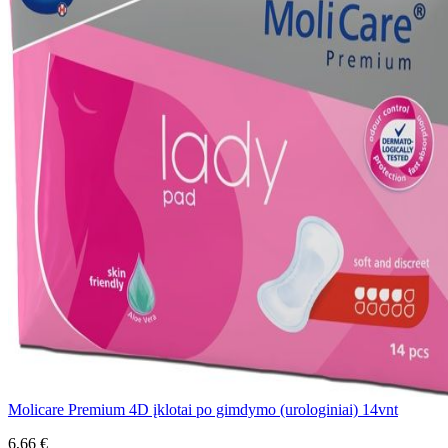
Molicare Premium 4D įklotai po gimdymo (urologiniai) 14vnt
6,66 €