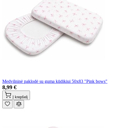
Medvilninė paklodė su guma kūdikiui 50x83 "Pink bows"
8,99 €
Į krepšelį