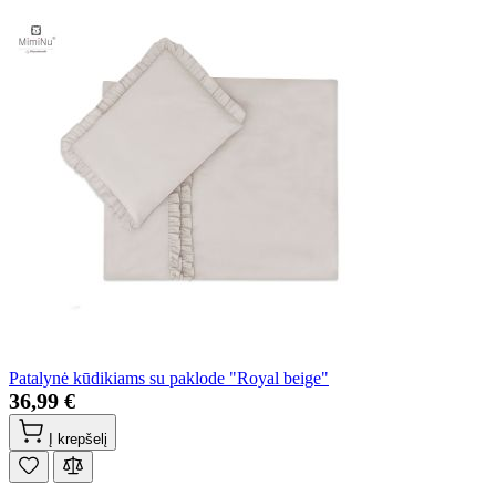
Patalynė kūdikiams su paklode "Royal beige"
36,99 €
Į krepšelį