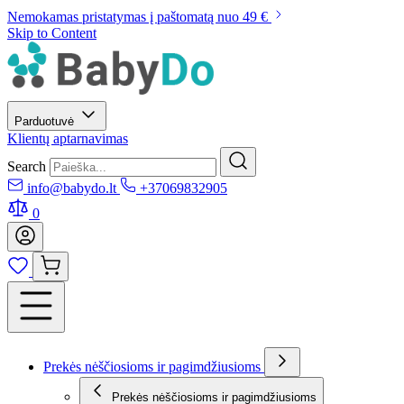
Nemokamas pristatymas į paštomatą nuo 49 €
Skip to Content
Parduotuvė
Klientų aptarnavimas
Search
info@babydo.lt
+37069832905
0
Prekės nėščiosioms ir pagimdžiusioms
Prekės nėščiosioms ir pagimdžiusioms