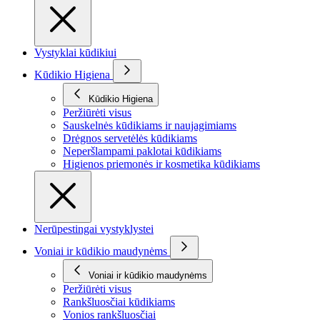
Vystyklai kūdikiui
Kūdikio Higiena
Kūdikio Higiena
Peržiūrėti visus
Sauskelnės kūdikiams ir naujagimiams
Drėgnos servetėlės kūdikiams
Neperšlampami paklotai kūdikiams
Higienos priemonės ir kosmetika kūdikiams
Nerūpestingai vystyklystei
Voniai ir kūdikio maudynėms
Voniai ir kūdikio maudynėms
Peržiūrėti visus
Rankšluosčiai kūdikiams
Vonios rankšluosčiai