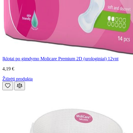
Įklotai po gimdymo Molicare Premium 2D (urologiniai) 12vnt
4,19 €
Žiūrėti produktą