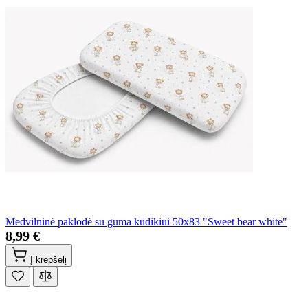
Medvilninė paklodė su guma kūdikiui 50x83 "Sweet bear white"
8,99 €
Į krepšelį