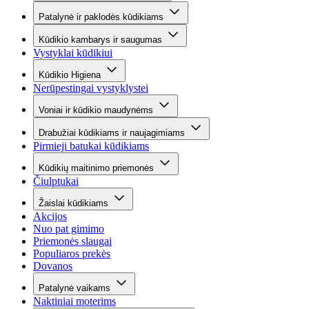
Patalynė ir paklodės kūdikiams
Kūdikio kambarys ir saugumas
Vystyklai kūdikiui
Kūdikio Higiena
Nerūpestingai vystyklystei
Voniai ir kūdikio maudynėms
Drabužiai kūdikiams ir naujagimiams
Pirmieji batukai kūdikiams
Kūdikių maitinimo priemonės
Čiulptukai
Žaislai kūdikiams
Akcijos
Nuo pat gimimo
Priemonės slaugai
Populiaros prekės
Dovanos
Patalynė vaikams
Naktiniai moterims