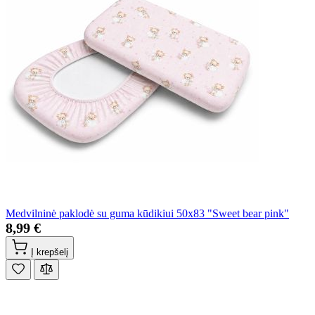
Medvilninė paklodė su guma kūdikiui 50x83 "Sweet bear pink"
8,99 €
Į krepšelį