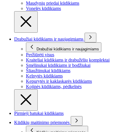
Maudynių priedai kūdikiams
Vonelės kūdikiams
Drabužiai kūdikiams ir naujagimiams
Drabužiai kūdikiams ir naujagimiams
Peržiūrėti visus
Kraiteliai kūdikiams ir drabužėlių komplektai
Smėlinukai kūdikiams ir bodžiukai
Šliaužtinukai kūdikiams
Kelnytės kūdikiams
Kepurytės ir kaklaskarės kūdikiams
Kojinės kūdikiams, pėdkelnės
Pirmieji batukai kūdikiams
Kūdikių maitinimo priemonės