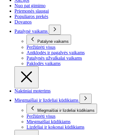
Akcijos
Nuo pat gimimo
Priemonės slaugai
Populiaros prekės
Dovanos
Patalynė vaikams
Patalynė vaikams
Peržiūrėti visus
Antklodės ir pagalvės vaikams
Patalynės užvalkalai vaikams
Paklodės vaikams
Naktiniai moterims
Miegmaišiai ir lizdeliai kūdikiams
Miegmaišiai ir lizdeliai kūdikiams
Peržiūrėti visus
Miegmaišiai kūdikiams
Lizdeliai ir kokonai kūdikiams