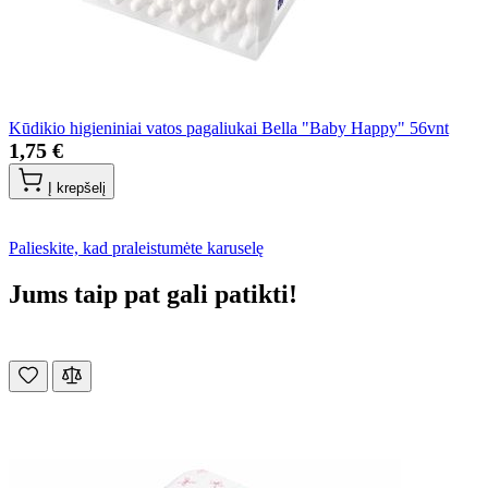
Kūdikio higieniniai vatos pagaliukai Bella "Baby Happy" 56vnt
1,75 €
Į krepšelį
Palieskite, kad praleistumėte karuselę
Jums taip pat gali patikti!