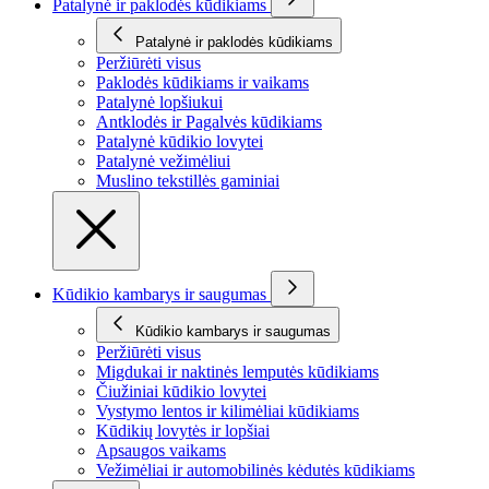
Patalynė ir paklodės kūdikiams
Patalynė ir paklodės kūdikiams
Peržiūrėti visus
Paklodės kūdikiams ir vaikams
Patalynė lopšiukui
Antklodės ir Pagalvės kūdikiams
Patalynė kūdikio lovytei
Patalynė vežimėliui
Muslino tekstillės gaminiai
Kūdikio kambarys ir saugumas
Kūdikio kambarys ir saugumas
Peržiūrėti visus
Migdukai ir naktinės lemputės kūdikiams
Čiužiniai kūdikio lovytei
Vystymo lentos ir kilimėliai kūdikiams
Kūdikių lovytės ir lopšiai
Apsaugos vaikams
Vežimėliai ir automobilinės kėdutės kūdikiams