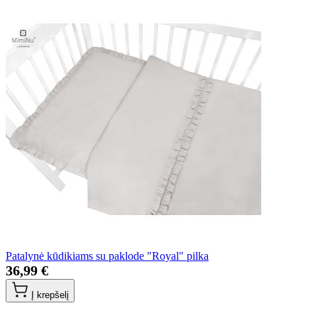
Patalynė kūdikiams su paklode "Royal" pilka
36,99 €
Į krepšelį