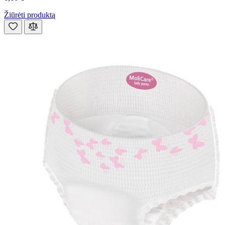
Žiūrėti produktą