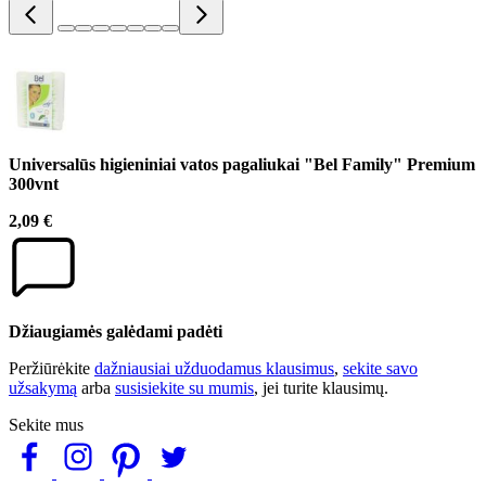
Universalūs higieniniai vatos pagaliukai "Bel Family" Premium
300vnt
2,09 €
Džiaugiamės galėdami padėti
Peržiūrėkite
dažniausiai užduodamus klausimus
,
sekite savo
užsakymą
arba
susisiekite su mumis
, jei turite klausimų.
Sekite mus