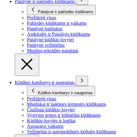
Patalynė ir paklodės kūdikiams
Patalynė ir paklodės kūdikiams
Peržiūrėti visus
Paklodės kūdikiams ir vaikams
Patalynė lopšiukui
Antklodės ir Pagalvės kūdikiams
Patalynė kūdikio lovytei
Patalynė vežimėliui
Muslino tekstillės gaminiai
Kūdikio kambarys ir saugumas
Kūdikio kambarys ir saugumas
Peržiūrėti visus
Migdukai ir naktinės lemputės kūdikiams
Čiužiniai kūdikio lovytei
Vystymo lentos ir kilimėliai kūdikiams
Kūdikių lovytės ir lopšiai
Apsaugos vaikams
Vežimėliai ir automobilinės kėdutės kūdikiams