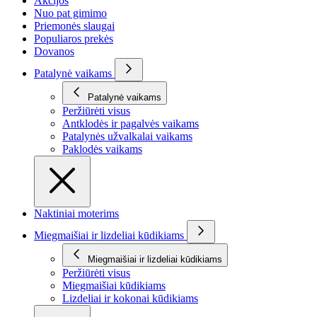
Akcijos
Nuo pat gimimo
Priemonės slaugai
Populiaros prekės
Dovanos
Patalynė vaikams
Patalynė vaikams
Peržiūrėti visus
Antklodės ir pagalvės vaikams
Patalynės užvalkalai vaikams
Paklodės vaikams
Naktiniai moterims
Miegmaišiai ir lizdeliai kūdikiams
Miegmaišiai ir lizdeliai kūdikiams
Peržiūrėti visus
Miegmaišiai kūdikiams
Lizdeliai ir kokonai kūdikiams