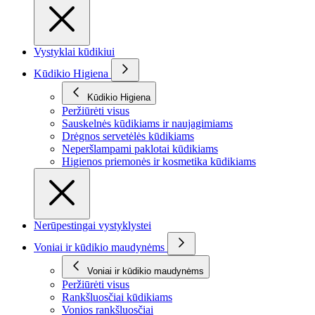
Vystyklai kūdikiui
Kūdikio Higiena
Kūdikio Higiena
Peržiūrėti visus
Sauskelnės kūdikiams ir naujagimiams
Drėgnos servetėlės kūdikiams
Neperšlampami paklotai kūdikiams
Higienos priemonės ir kosmetika kūdikiams
Nerūpestingai vystyklystei
Voniai ir kūdikio maudynėms
Voniai ir kūdikio maudynėms
Peržiūrėti visus
Rankšluosčiai kūdikiams
Vonios rankšluosčiai