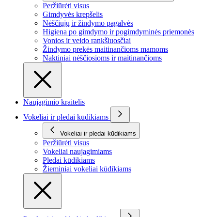
Peržiūrėti visus
Gimdyvės krepšelis
Nėščiųjų ir žindymo pagalvės
Higiena po gimdymo ir pogimdyminės priemonės
Vonios ir veido rankšluosčiai
Žindymo prekės maitinančioms mamoms
Naktiniai nėščiosioms ir maitinančioms
Naujagimio kraitelis
Vokeliai ir pledai kūdikiams
Vokeliai ir pledai kūdikiams
Peržiūrėti visus
Vokeliai naujagimiams
Pledai kūdikiams
Žieminiai vokeliai kūdikiams