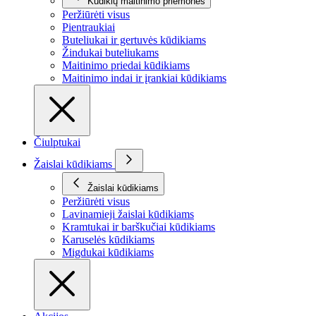
Kūdikių maitinimo priemonės
Peržiūrėti visus
Pientraukiai
Buteliukai ir gertuvės kūdikiams
Žindukai buteliukams
Maitinimo priedai kūdikiams
Maitinimo indai ir įrankiai kūdikiams
Čiulptukai
Žaislai kūdikiams
Žaislai kūdikiams
Peržiūrėti visus
Lavinamieji žaislai kūdikiams
Kramtukai ir barškučiai kūdikiams
Karuselės kūdikiams
Migdukai kūdikiams