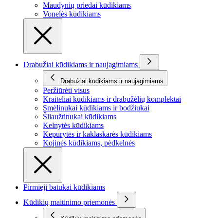
Maudynių priedai kūdikiams
Vonelės kūdikiams
Drabužiai kūdikiams ir naujagimiams
Drabužiai kūdikiams ir naujagimiams
Peržiūrėti visus
Kraiteliai kūdikiams ir drabužėlių komplektai
Smėlinukai kūdikiams ir bodžiukai
Šliaužtinukai kūdikiams
Kelnytės kūdikiams
Kepurytės ir kaklaskarės kūdikiams
Kojinės kūdikiams, pėdkelnės
Pirmieji batukai kūdikiams
Kūdikių maitinimo priemonės