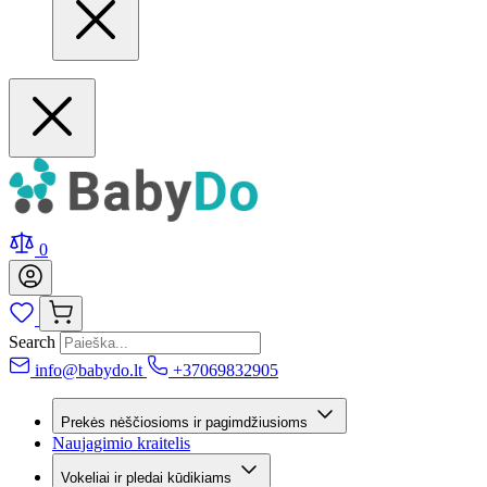
0
Search
info@babydo.lt
+37069832905
Prekės nėščiosioms ir pagimdžiusioms
Naujagimio kraitelis
Vokeliai ir pledai kūdikiams