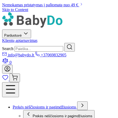
Nemokamas pristatymas į paštomatą nuo 49 €
Skip to Content
Parduotuvė
Klientų aptarnavimas
Search
info@babydo.lt
+37069832905
0
Prekės nėščiosioms ir pagimdžiusioms
Prekės nėščiosioms ir pagimdžiusioms