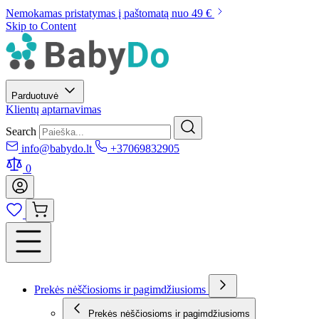
Nemokamas pristatymas į paštomatą nuo 49 €
Skip to Content
Parduotuvė
Klientų aptarnavimas
Search
info@babydo.lt
+37069832905
0
Prekės nėščiosioms ir pagimdžiusioms
Prekės nėščiosioms ir pagimdžiusioms