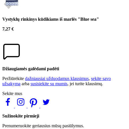
Vystyklų rinkinys kūdikiams iš marlės "Blue sea"
7,27 €
Džiaugiamės galėdami padėti
Peržiūrėkite
dažniausiai užduodamus klausimus
,
sekite savo
užsakymą
arba
susisiekite su mumis
, jei turite klausimų.
Sekite mus
Sužinokite pirmieji
Prenumeruokite geriausius mūsų pasiūlymus.