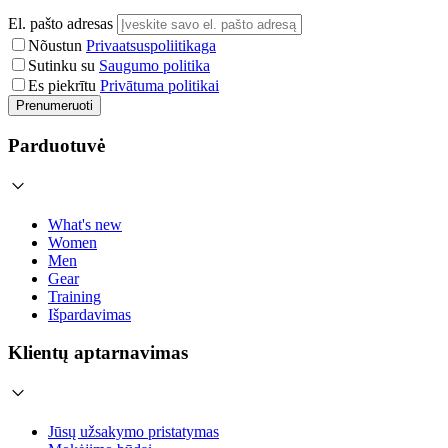
El. pašto adresas
Nõustun
Privaatsuspoliitikaga
Sutinku su
Saugumo politika
Es piekrītu
Privātuma politikai
Prenumeruoti
Parduotuvė
What's new
Women
Men
Gear
Training
Išpardavimas
Klientų aptarnavimas
Jūsų užsakymo pristatymas