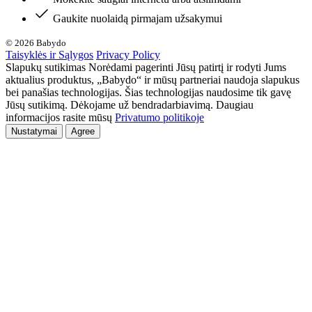
Gaukite nuolaidą pirmajam užsakymui
© 2026 Babydo
Taisyklės ir Sąlygos
Privacy Policy
Slapukų sutikimas Norėdami pagerinti Jūsų patirtį ir rodyti Jums
aktualius produktus, „Babydo“ ir mūsų partneriai naudoja slapukus
bei panašias technologijas. Šias technologijas naudosime tik gavę
Jūsų sutikimą. Dėkojame už bendradarbiavimą. Daugiau
informacijos rasite mūsų
Privatumo politikoje
Nustatymai
Agree