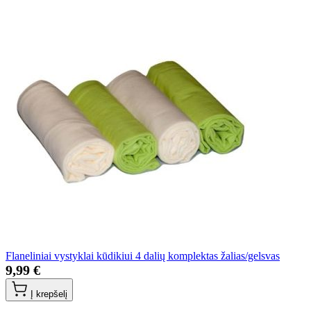
Flaneliniai vystyklai kūdikiui 4 dalių komplektas žalias/gelsvas
9,99 €
Į krepšelį