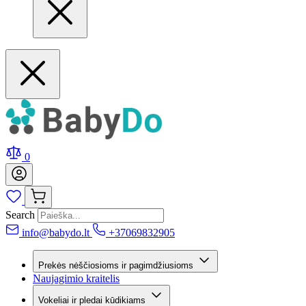
0
Search
info@babydo.lt
+37069832905
Prekės nėščiosioms ir pagimdžiusioms
Naujagimio kraitelis
Vokeliai ir pledai kūdikiams