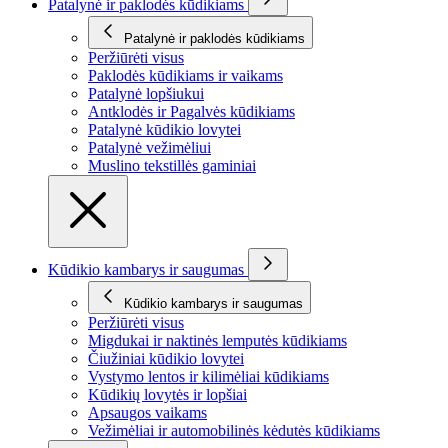
Patalynė ir paklodės kūdikiams
Patalynė ir paklodės kūdikiams
Peržiūrėti visus
Paklodės kūdikiams ir vaikams
Patalynė lopšiukui
Antklodės ir Pagalvės kūdikiams
Patalynė kūdikio lovytei
Patalynė vežimėliui
Muslino tekstillės gaminiai
Kūdikio kambarys ir saugumas
Kūdikio kambarys ir saugumas
Peržiūrėti visus
Migdukai ir naktinės lemputės kūdikiams
Čiužiniai kūdikio lovytei
Vystymo lentos ir kilimėliai kūdikiams
Kūdikių lovytės ir lopšiai
Apsaugos vaikams
Vežimėliai ir automobilinės kėdutės kūdikiams