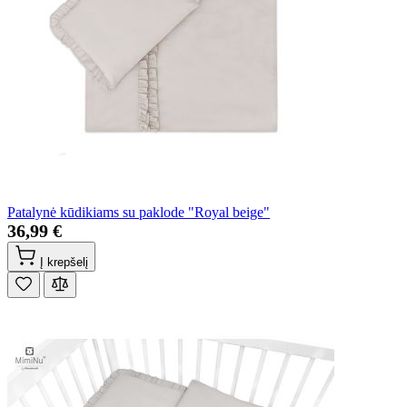
Patalynė kūdikiams su paklode "Royal beige"
36,99 €
Į krepšelį