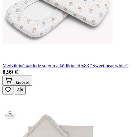
Medvilninė paklodė su guma kūdikiui 50x83 "Sweet bear white"
8,99 €
Į krepšelį