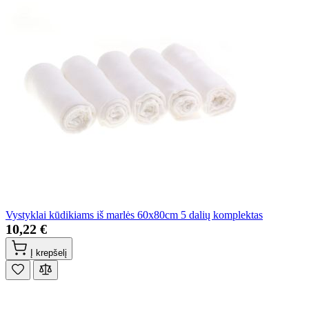
Vystyklai kūdikiams iš marlės 60x80cm 5 dalių komplektas
10,22 €
Į krepšelį