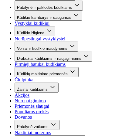
Patalynė ir paklodės kūdikiams
Kūdikio kambarys ir saugumas
Vystyklai kūdikiui
Kūdikio Higiena
Nerūpestingai vystyklystei
Voniai ir kūdikio maudynėms
Drabužiai kūdikiams ir naujagimiams
Pirmieji batukai kūdikiams
Kūdikių maitinimo priemonės
Čiulptukai
Žaislai kūdikiams
Akcijos
Nuo pat gimimo
Priemonės slaugai
Populiaros prekės
Dovanos
Patalynė vaikams
Naktiniai moterims