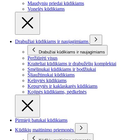
Maudynių priedai kūdikiams
Vonelės kūdikiams
Drabužiai kūdikiams ir naujagimiams
Drabužiai kūdikiams ir naujagimiams
Peržiūrėti visus
Kraiteliai kūdikiams ir drabužėlių komplektai
Smėlinukai kūdikiams ir bodžiukai
Šliaužtinukai kūdikiams
Kelnytės kūdikiams
Kepurytės ir kaklaskarės kūdikiams
Kojinės kūdikiams, pėdkelnės
Pirmieji batukai kūdikiams
Kūdikių maitinimo priemonės