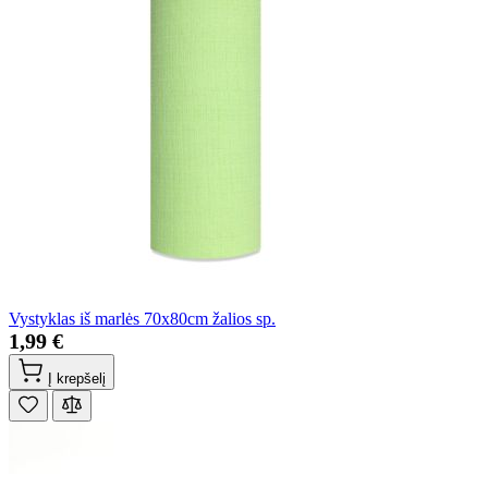
Vystyklas iš marlės 70x80cm žalios sp.
1,99 €
Į krepšelį