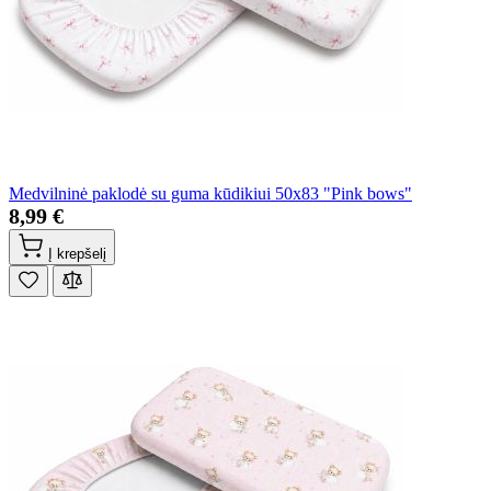
Medvilninė paklodė su guma kūdikiui 50x83 "Pink bows"
8,99 €
Į krepšelį