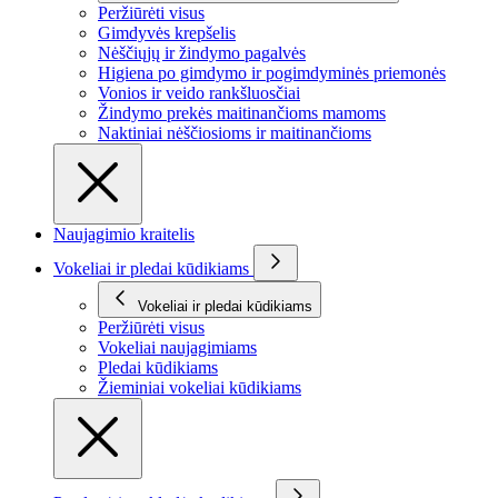
Peržiūrėti visus
Gimdyvės krepšelis
Nėščiųjų ir žindymo pagalvės
Higiena po gimdymo ir pogimdyminės priemonės
Vonios ir veido rankšluosčiai
Žindymo prekės maitinančioms mamoms
Naktiniai nėščiosioms ir maitinančioms
Naujagimio kraitelis
Vokeliai ir pledai kūdikiams
Vokeliai ir pledai kūdikiams
Peržiūrėti visus
Vokeliai naujagimiams
Pledai kūdikiams
Žieminiai vokeliai kūdikiams