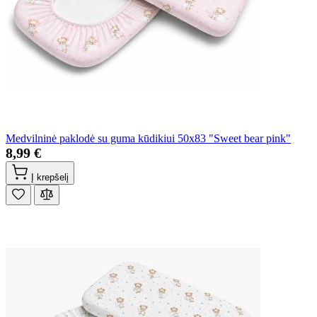
Medvilninė paklodė su guma kūdikiui 50x83 "Sweet bear pink"
8,99 €
Į krepšelį