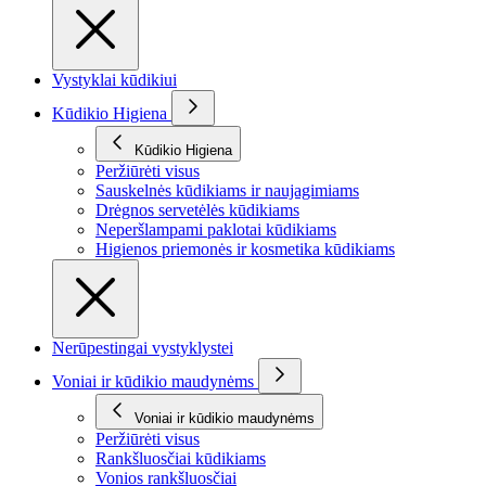
Vystyklai kūdikiui
Kūdikio Higiena
Kūdikio Higiena
Peržiūrėti visus
Sauskelnės kūdikiams ir naujagimiams
Drėgnos servetėlės kūdikiams
Neperšlampami paklotai kūdikiams
Higienos priemonės ir kosmetika kūdikiams
Nerūpestingai vystyklystei
Voniai ir kūdikio maudynėms
Voniai ir kūdikio maudynėms
Peržiūrėti visus
Rankšluosčiai kūdikiams
Vonios rankšluosčiai