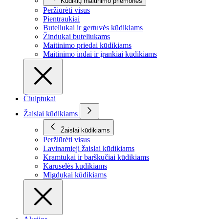
Kūdikių maitinimo priemonės
Peržiūrėti visus
Pientraukiai
Buteliukai ir gertuvės kūdikiams
Žindukai buteliukams
Maitinimo priedai kūdikiams
Maitinimo indai ir įrankiai kūdikiams
Čiulptukai
Žaislai kūdikiams
Žaislai kūdikiams
Peržiūrėti visus
Lavinamieji žaislai kūdikiams
Kramtukai ir barškučiai kūdikiams
Karuselės kūdikiams
Migdukai kūdikiams