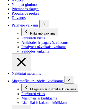
Akcijos
Nuo pat gimimo
Priemonės slaugai
Populiaros prekės
Dovanos
Patalynė vaikams
Patalynė vaikams
Peržiūrėti visus
Antklodės ir pagalvės vaikams
Patalynės užvalkalai vaikams
Paklodės vaikams
Naktiniai moterims
Miegmaišiai ir lizdeliai kūdikiams
Miegmaišiai ir lizdeliai kūdikiams
Peržiūrėti visus
Miegmaišiai kūdikiams
Lizdeliai ir kokonai kūdikiams