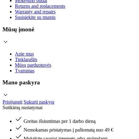
Mokėjimo būdai
Returns and replacements
Warranty and repairs
Susisiekite su mumis
Mūsų įmonė
Apie mus
Tinklaraštis
Mūsų parduotuvės
Tvarumas
Mano paskyra
Prisijungti
Sukurti paskyrą
Sutikimų nustatymai
Greitas išsiuntimas per 1 darbo dieną
Nemokamas pristatymas į paštomatą nuo 49 €
Mokėkite saugiai internetu arba atsiimdami