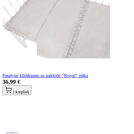
Patalynė kūdikiams su paklode "Royal" pilka
36,99 €
Į krepšelį