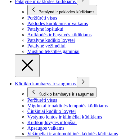
Patalynė ir paklodės kūdikiams
Patalynė ir paklodės kūdikiams
Peržiūrėti visus
Paklodės kūdikiams ir vaikams
Patalynė lopšiukui
Antklodės ir Pagalvės kūdikiams
Patalynė kūdikio lovytei
Patalynė vežimėliui
Muslino tekstillės gaminiai
Kūdikio kambarys ir saugumas
Kūdikio kambarys ir saugumas
Peržiūrėti visus
Migdukai ir naktinės lemputės kūdikiams
Čiužiniai kūdikio lovytei
Vystymo lentos ir kilimėliai kūdikiams
Kūdikių lovytės ir lopšiai
Apsaugos vaikams
Vežimėliai ir automobilinės kėdutės kūdikiams