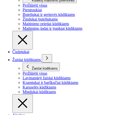
Kūdikių maitinimo priemonės
Peržiūrėti visus
Pientraukiai
Buteliukai ir gertuvės kūdikiams
Žindukai buteliukams
Maitinimo priedai kūdikiams
Maitinimo indai ir įrankiai kūdikiams
Čiulptukai
Žaislai kūdikiams
Žaislai kūdikiams
Peržiūrėti visus
Lavinamieji žaislai kūdikiams
Kramtukai ir barškučiai kūdikiams
Karuselės kūdikiams
Migdukai kūdikiams