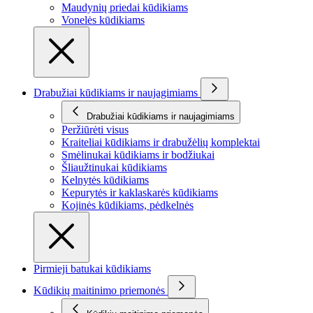
Maudynių priedai kūdikiams
Vonelės kūdikiams
Drabužiai kūdikiams ir naujagimiams
Drabužiai kūdikiams ir naujagimiams
Peržiūrėti visus
Kraiteliai kūdikiams ir drabužėlių komplektai
Smėlinukai kūdikiams ir bodžiukai
Šliaužtinukai kūdikiams
Kelnytės kūdikiams
Kepurytės ir kaklaskarės kūdikiams
Kojinės kūdikiams, pėdkelnės
Pirmieji batukai kūdikiams
Kūdikių maitinimo priemonės