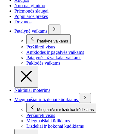
Akcijos
Nuo pat gimimo
Priemonės slaugai
Populiaros prekės
Dovanos
Patalynė vaikams
Patalynė vaikams
Peržiūrėti visus
Antklodės ir pagalvės vaikams
Patalynės užvalkalai vaikams
Paklodės vaikams
Naktiniai moterims
Miegmaišiai ir lizdeliai kūdikiams
Miegmaišiai ir lizdeliai kūdikiams
Peržiūrėti visus
Miegmaišiai kūdikiams
Lizdeliai ir kokonai kūdikiams