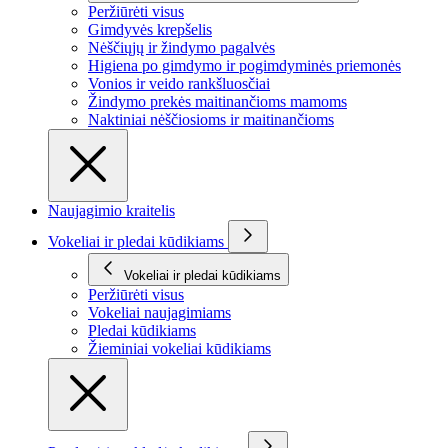
Peržiūrėti visus
Gimdyvės krepšelis
Nėščiųjų ir žindymo pagalvės
Higiena po gimdymo ir pogimdyminės priemonės
Vonios ir veido rankšluosčiai
Žindymo prekės maitinančioms mamoms
Naktiniai nėščiosioms ir maitinančioms
Naujagimio kraitelis
Vokeliai ir pledai kūdikiams
Vokeliai ir pledai kūdikiams
Peržiūrėti visus
Vokeliai naujagimiams
Pledai kūdikiams
Žieminiai vokeliai kūdikiams