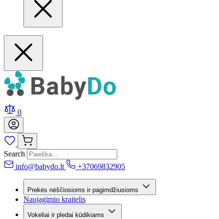
0
Search
info@babydo.lt
+37069832905
Prekės nėščiosioms ir pagimdžiusioms
Naujagimio kraitelis
Vokeliai ir pledai kūdikiams