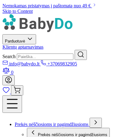
Nemokamas pristatymas į paštomatą nuo 49 €
Skip to Content
Parduotuvė
Klientų aptarnavimas
Search
info@babydo.lt
+37069832905
0
Prekės nėščiosioms ir pagimdžiusioms
Prekės nėščiosioms ir pagimdžiusioms