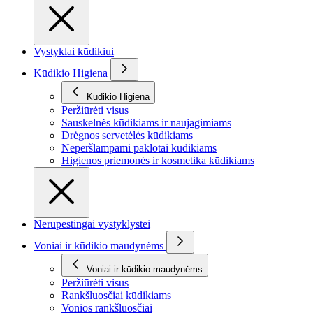
Vystyklai kūdikiui
Kūdikio Higiena
Kūdikio Higiena
Peržiūrėti visus
Sauskelnės kūdikiams ir naujagimiams
Drėgnos servetėlės kūdikiams
Neperšlampami paklotai kūdikiams
Higienos priemonės ir kosmetika kūdikiams
Nerūpestingai vystyklystei
Voniai ir kūdikio maudynėms
Voniai ir kūdikio maudynėms
Peržiūrėti visus
Rankšluosčiai kūdikiams
Vonios rankšluosčiai