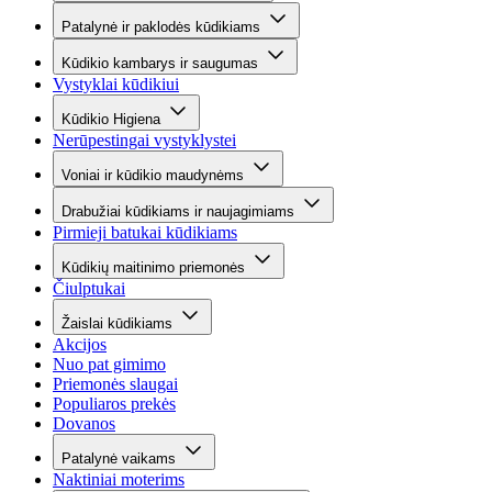
Patalynė ir paklodės kūdikiams
Kūdikio kambarys ir saugumas
Vystyklai kūdikiui
Kūdikio Higiena
Nerūpestingai vystyklystei
Voniai ir kūdikio maudynėms
Drabužiai kūdikiams ir naujagimiams
Pirmieji batukai kūdikiams
Kūdikių maitinimo priemonės
Čiulptukai
Žaislai kūdikiams
Akcijos
Nuo pat gimimo
Priemonės slaugai
Populiaros prekės
Dovanos
Patalynė vaikams
Naktiniai moterims