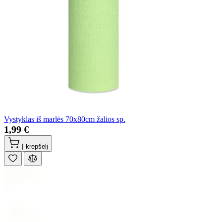
Vystyklas iš marlės 70x80cm žalios sp.
1,99 €
Į krepšelį