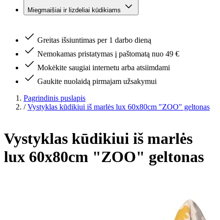
Miegmaišiai ir lizdeliai kūdikiams
Greitas išsiuntimas per 1 darbo dieną
Nemokamas pristatymas į paštomatą nuo 49 €
Mokėkite saugiai internetu arba atsiimdami
Gaukite nuolaidą pirmajam užsakymui
Pagrindinis puslapis
/
Vystyklas kūdikiui iš marlės lux 60x80cm "ZOO" geltonas
Vystyklas kūdikiui iš marlės
lux 60x80cm "ZOO" geltonas