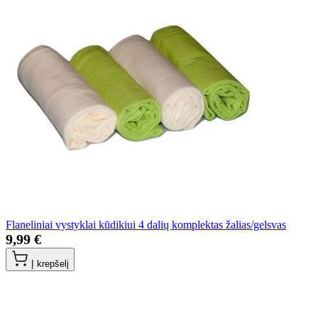
Flaneliniai vystyklai kūdikiui 4 dalių komplektas žalias/gelsvas
9,99 €
Į krepšelį