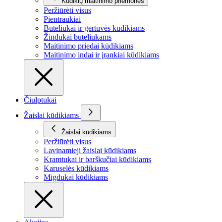
Kūdikių maitinimo priemonės
Peržiūrėti visus
Pientraukiai
Buteliukai ir gertuvės kūdikiams
Žindukai buteliukams
Maitinimo priedai kūdikiams
Maitinimo indai ir įrankiai kūdikiams
Čiulptukai
Žaislai kūdikiams
Žaislai kūdikiams
Peržiūrėti visus
Lavinamieji žaislai kūdikiams
Kramtukai ir barškučiai kūdikiams
Karuselės kūdikiams
Migdukai kūdikiams