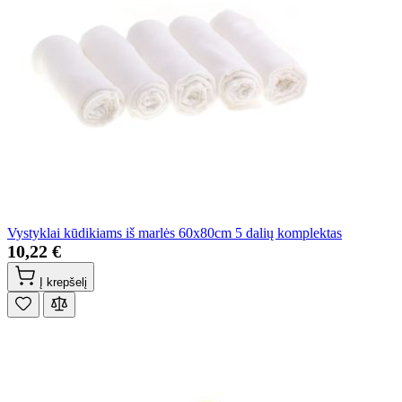
Vystyklai kūdikiams iš marlės 60x80cm 5 dalių komplektas
10,22 €
Į krepšelį