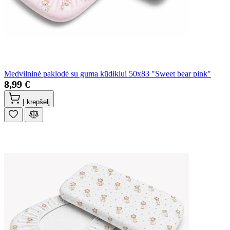
Medvilninė paklodė su guma kūdikiui 50x83 "Sweet bear pink"
8,99 €
Į krepšelį