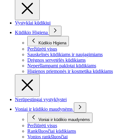
Vystyklai kūdikiui
Kūdikio Higiena
Kūdikio Higiena
Peržiūrėti visus
Sauskelnės kūdikiams ir naujagimiams
Drėgnos servetėlės kūdikiams
Neperšlampami paklotai kūdikiams
Higienos priemonės ir kosmetika kūdikiams
Nerūpestingai vystyklystei
Voniai ir kūdikio maudynėms
Voniai ir kūdikio maudynėms
Peržiūrėti visus
Rankšluosčiai kūdikiams
Vonios rankšluosčiai