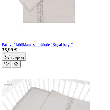
Patalynė kūdikiams su paklode "Royal beige"
36,99 €
Į krepšelį