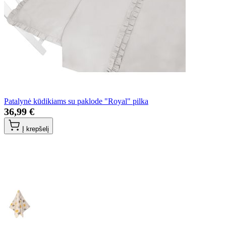
Patalynė kūdikiams su paklode "Royal" pilka
36,99 €
Į krepšelį