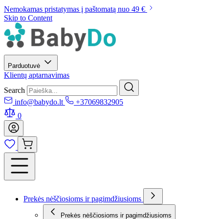
Nemokamas pristatymas į paštomatą nuo 49 €
Skip to Content
Parduotuvė
Klientų aptarnavimas
Search
info@babydo.lt
+37069832905
0
Prekės nėščiosioms ir pagimdžiusioms
Prekės nėščiosioms ir pagimdžiusioms