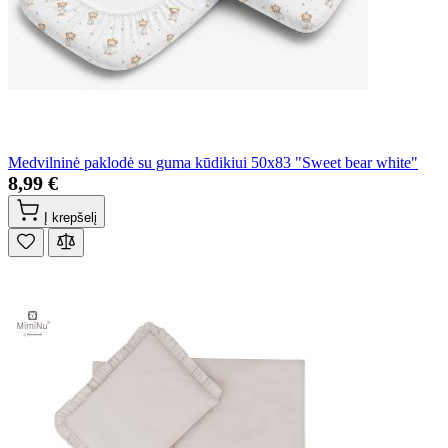
Medvilninė paklodė su guma kūdikiui 50x83 "Sweet bear white"
8,99 €
Į krepšelį