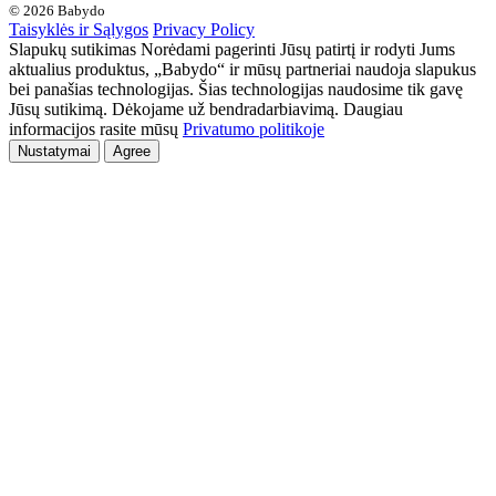
© 2026 Babydo
Taisyklės ir Sąlygos
Privacy Policy
Slapukų sutikimas Norėdami pagerinti Jūsų patirtį ir rodyti Jums
aktualius produktus, „Babydo“ ir mūsų partneriai naudoja slapukus
bei panašias technologijas. Šias technologijas naudosime tik gavę
Jūsų sutikimą. Dėkojame už bendradarbiavimą. Daugiau
informacijos rasite mūsų
Privatumo politikoje
Nustatymai
Agree