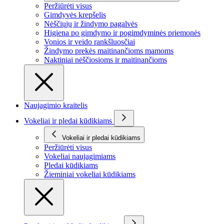
Peržiūrėti visus
Gimdyvės krepšelis
Nėščiųjų ir žindymo pagalvės
Higiena po gimdymo ir pogimdyminės priemonės
Vonios ir veido rankšluosčiai
Žindymo prekės maitinančioms mamoms
Naktiniai nėščiosioms ir maitinančioms
Naujagimio kraitelis
Vokeliai ir pledai kūdikiams
Vokeliai ir pledai kūdikiams
Peržiūrėti visus
Vokeliai naujagimiams
Pledai kūdikiams
Žieminiai vokeliai kūdikiams