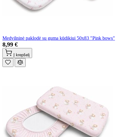
Medvilninė paklodė su guma kūdikiui 50x83 "Pink bows"
8,99 €
Į krepšelį