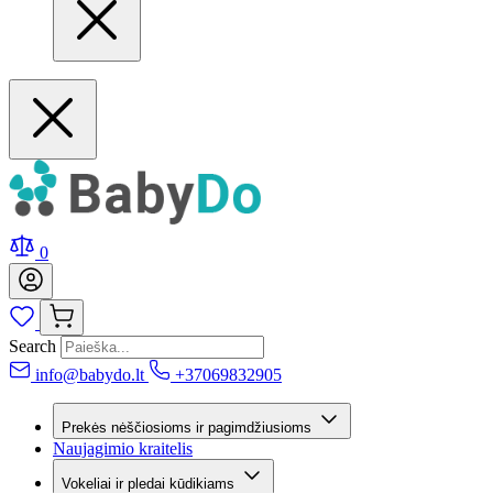
0
Search
info@babydo.lt
+37069832905
Prekės nėščiosioms ir pagimdžiusioms
Naujagimio kraitelis
Vokeliai ir pledai kūdikiams