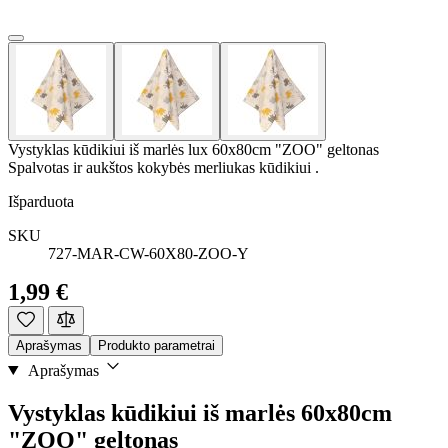
Vystyklas kūdikiui iš marlės lux 60x80cm "ZOO" geltonas
Spalvotas ir aukštos kokybės merliukas kūdikiui .
Išparduota
SKU
727-MAR-CW-60X80-ZOO-Y
1,99 €
Aprašymas
Produkto parametrai
Aprašymas
Vystyklas kūdikiui iš marlės 60x80cm
"ZOO" geltonas