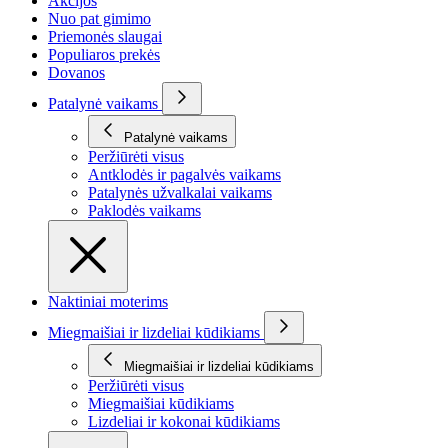
Akcijos
Nuo pat gimimo
Priemonės slaugai
Populiaros prekės
Dovanos
Patalynė vaikams
Patalynė vaikams
Peržiūrėti visus
Antklodės ir pagalvės vaikams
Patalynės užvalkalai vaikams
Paklodės vaikams
Naktiniai moterims
Miegmaišiai ir lizdeliai kūdikiams
Miegmaišiai ir lizdeliai kūdikiams
Peržiūrėti visus
Miegmaišiai kūdikiams
Lizdeliai ir kokonai kūdikiams