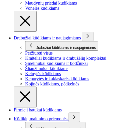
Maudynių priedai kūdikiams
Vonelės kūdikiams
Drabužiai kūdikiams ir naujagimiams
Drabužiai kūdikiams ir naujagimiams
Peržiūrėti visus
Kraiteliai kūdikiams ir drabužėlių komplektai
Smėlinukai kūdikiams ir bodžiukai
Šliaužtinukai kūdikiams
Kelnytės kūdikiams
Kepurytės ir kaklaskarės kūdikiams
Kojinės kūdikiams, pėdkelnės
Pirmieji batukai kūdikiams
Kūdikių maitinimo priemonės