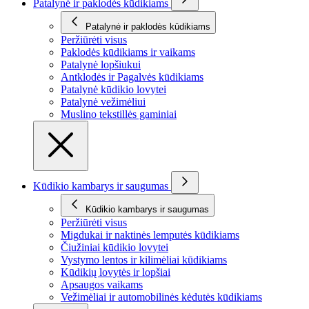
Patalynė ir paklodės kūdikiams
Patalynė ir paklodės kūdikiams
Peržiūrėti visus
Paklodės kūdikiams ir vaikams
Patalynė lopšiukui
Antklodės ir Pagalvės kūdikiams
Patalynė kūdikio lovytei
Patalynė vežimėliui
Muslino tekstillės gaminiai
Kūdikio kambarys ir saugumas
Kūdikio kambarys ir saugumas
Peržiūrėti visus
Migdukai ir naktinės lemputės kūdikiams
Čiužiniai kūdikio lovytei
Vystymo lentos ir kilimėliai kūdikiams
Kūdikių lovytės ir lopšiai
Apsaugos vaikams
Vežimėliai ir automobilinės kėdutės kūdikiams