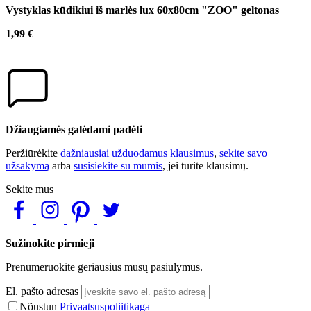
Vystyklas kūdikiui iš marlės lux 60x80cm "ZOO" geltonas
1,99 €
Džiaugiamės galėdami padėti
Peržiūrėkite
dažniausiai užduodamus klausimus
,
sekite savo
užsakymą
arba
susisiekite su mumis
, jei turite klausimų.
Sekite mus
Sužinokite pirmieji
Prenumeruokite geriausius mūsų pasiūlymus.
El. pašto adresas
Nõustun
Privaatsuspoliitikaga