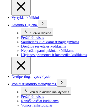
Vystyklai kūdikiui
Kūdikio Higiena
Kūdikio Higiena
Peržiūrėti visus
Sauskelnės kūdikiams ir naujagimiams
Drėgnos servetėlės kūdikiams
Neperšlampami paklotai kūdikiams
Higienos priemonės ir kosmetika kūdikiams
Nerūpestingai vystyklystei
Voniai ir kūdikio maudynėms
Voniai ir kūdikio maudynėms
Peržiūrėti visus
Rankšluosčiai kūdikiams
Vonios rankšluosčiai