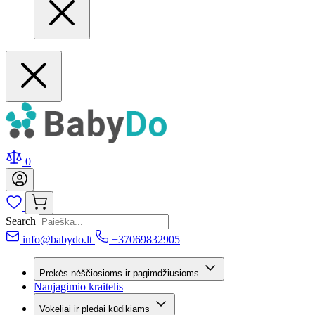
0
Search
info@babydo.lt
+37069832905
Prekės nėščiosioms ir pagimdžiusioms
Naujagimio kraitelis
Vokeliai ir pledai kūdikiams