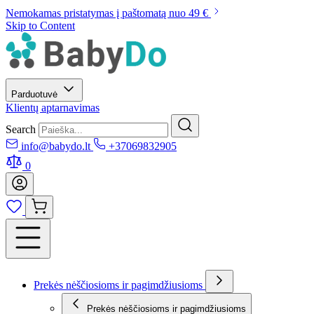
Nemokamas pristatymas į paštomatą nuo 49 €
Skip to Content
Parduotuvė
Klientų aptarnavimas
Search
info@babydo.lt
+37069832905
0
Prekės nėščiosioms ir pagimdžiusioms
Prekės nėščiosioms ir pagimdžiusioms