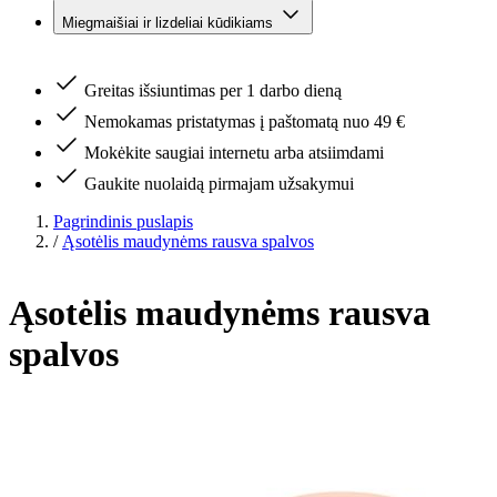
Miegmaišiai ir lizdeliai kūdikiams
Greitas išsiuntimas per 1 darbo dieną
Nemokamas pristatymas į paštomatą nuo 49 €
Mokėkite saugiai internetu arba atsiimdami
Gaukite nuolaidą pirmajam užsakymui
Pagrindinis puslapis
/
Ąsotėlis maudynėms rausva spalvos
Ąsotėlis maudynėms rausva
spalvos