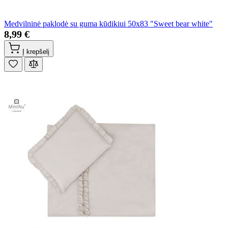
Medvilninė paklodė su guma kūdikiui 50x83 "Sweet bear white"
8,99 €
Į krepšelį