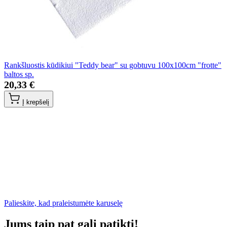
Rankšluostis kūdikiui "Teddy bear" su gobtuvu 100x100cm "frotte"
baltos sp.
20,33 €
Į krepšelį
Palieskite, kad praleistumėte karuselę
Jums taip pat gali patikti!