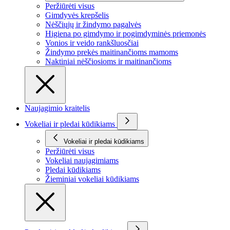
Peržiūrėti visus
Gimdyvės krepšelis
Nėščiųjų ir žindymo pagalvės
Higiena po gimdymo ir pogimdyminės priemonės
Vonios ir veido rankšluosčiai
Žindymo prekės maitinančioms mamoms
Naktiniai nėščiosioms ir maitinančioms
Naujagimio kraitelis
Vokeliai ir pledai kūdikiams
Vokeliai ir pledai kūdikiams
Peržiūrėti visus
Vokeliai naujagimiams
Pledai kūdikiams
Žieminiai vokeliai kūdikiams