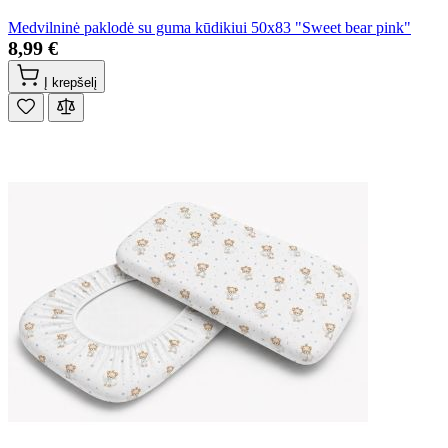
Medvilninė paklodė su guma kūdikiui 50x83 "Sweet bear pink"
8,99 €
Į krepšelį