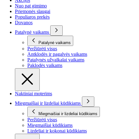
Akcijos
Nuo pat gimimo
Priemonės slaugai
Populiaros prekės
Dovanos
Patalynė vaikams
Patalynė vaikams
Peržiūrėti visus
Antklodės ir pagalvės vaikams
Patalynės užvalkalai vaikams
Paklodės vaikams
Naktiniai moterims
Miegmaišiai ir lizdeliai kūdikiams
Miegmaišiai ir lizdeliai kūdikiams
Peržiūrėti visus
Miegmaišiai kūdikiams
Lizdeliai ir kokonai kūdikiams