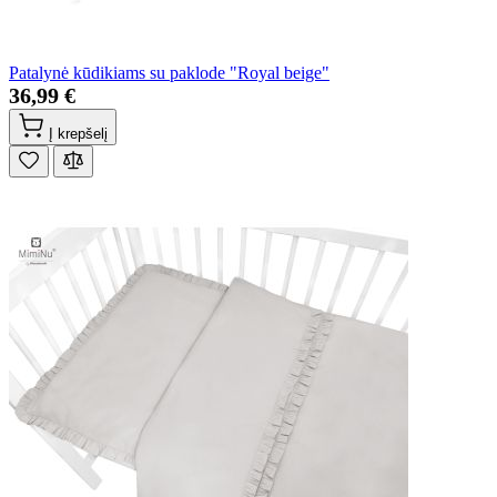
Patalynė kūdikiams su paklode "Royal beige"
36,99 €
Į krepšelį