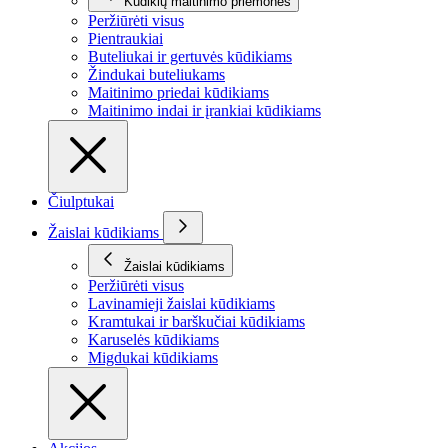
Kūdikių maitinimo priemonės
Peržiūrėti visus
Pientraukiai
Buteliukai ir gertuvės kūdikiams
Žindukai buteliukams
Maitinimo priedai kūdikiams
Maitinimo indai ir įrankiai kūdikiams
Čiulptukai
Žaislai kūdikiams
Žaislai kūdikiams
Peržiūrėti visus
Lavinamieji žaislai kūdikiams
Kramtukai ir barškučiai kūdikiams
Karuselės kūdikiams
Migdukai kūdikiams