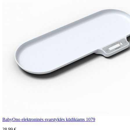
BabyOno elektroninės svarstyklės kūdikiams 1079
28,99 €