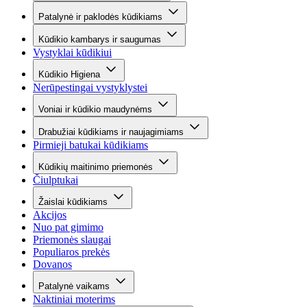
Patalynė ir paklodės kūdikiams
Kūdikio kambarys ir saugumas
Vystyklai kūdikiui
Kūdikio Higiena
Nerūpestingai vystyklystei
Voniai ir kūdikio maudynėms
Drabužiai kūdikiams ir naujagimiams
Pirmieji batukai kūdikiams
Kūdikių maitinimo priemonės
Čiulptukai
Žaislai kūdikiams
Akcijos
Nuo pat gimimo
Priemonės slaugai
Populiaros prekės
Dovanos
Patalynė vaikams
Naktiniai moterims