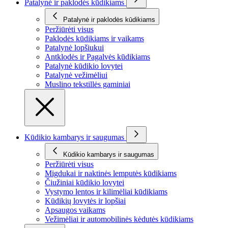
Patalynė ir paklodės kūdikiams
Patalynė ir paklodės kūdikiams
Peržiūrėti visus
Paklodės kūdikiams ir vaikams
Patalynė lopšiukui
Antklodės ir Pagalvės kūdikiams
Patalynė kūdikio lovytei
Patalynė vežimėliui
Muslino tekstillės gaminiai
Kūdikio kambarys ir saugumas
Kūdikio kambarys ir saugumas
Peržiūrėti visus
Migdukai ir naktinės lemputės kūdikiams
Čiužiniai kūdikio lovytei
Vystymo lentos ir kilimėliai kūdikiams
Kūdikių lovytės ir lopšiai
Apsaugos vaikams
Vežimėliai ir automobilinės kėdutės kūdikiams