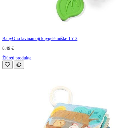
BabyOno lavinamoji knygelė miške 1513
8,49 €
Žiūrėti produktą