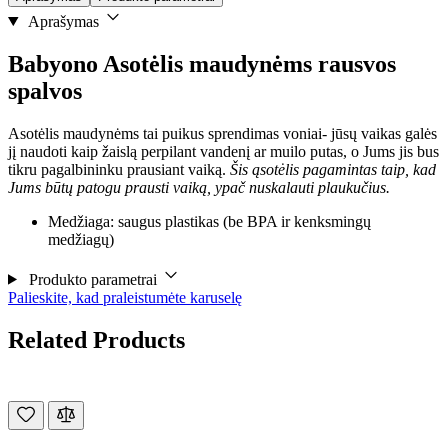
Aprašymas
Babyono Asotėlis maudynėms rausvos
spalvos
Asotėlis maudynėms tai puikus sprendimas voniai- jūsų vaikas galės
jį naudoti kaip žaislą perpilant vandenį ar muilo putas, o Jums jis bus
tikru pagalbininku prausiant vaiką.
Šis ąsotėlis pagamintas taip, kad
Jums būtų patogu prausti vaiką, ypač nuskalauti plaukučius.
Medžiaga: saugus plastikas (be BPA ir kenksmingų
medžiagų)
Produkto parametrai
Palieskite, kad praleistumėte karuselę
Related Products