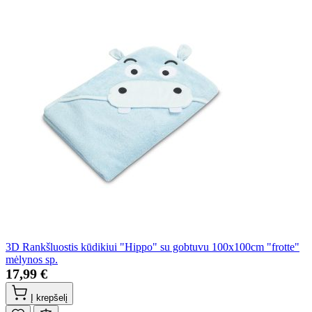
3D Rankšluostis kūdikiui "Hippo" su gobtuvu 100x100cm "frotte"
mėlynos sp.
17,99 €
Į krepšelį