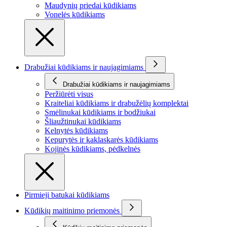
Maudynių priedai kūdikiams
Vonelės kūdikiams
Drabužiai kūdikiams ir naujagimiams
Drabužiai kūdikiams ir naujagimiams
Peržiūrėti visus
Kraiteliai kūdikiams ir drabužėlių komplektai
Smėlinukai kūdikiams ir bodžiukai
Šliaužtinukai kūdikiams
Kelnytės kūdikiams
Kepurytės ir kaklaskarės kūdikiams
Kojinės kūdikiams, pėdkelnės
Pirmieji batukai kūdikiams
Kūdikių maitinimo priemonės