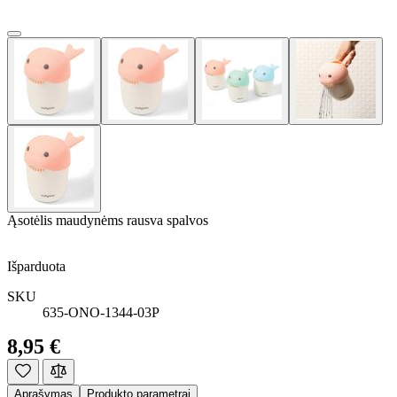
Ąsotėlis maudynėms rausva spalvos
Išparduota
SKU
635-ONO-1344-03P
8,95 €
Aprašymas
Produkto parametrai