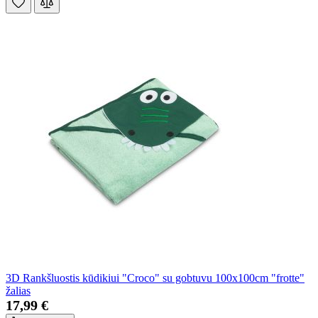
3D Rankšluostis kūdikiui "Croco" su gobtuvu 100x100cm "frotte"
žalias
17,99 €