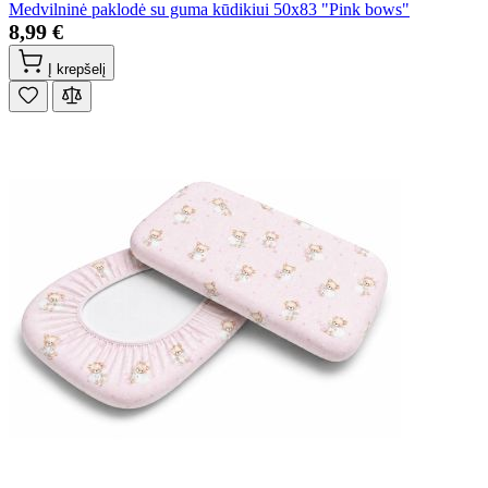
Medvilninė paklodė su guma kūdikiui 50x83 "Pink bows"
8,99 €
Į krepšelį