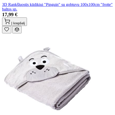
3D Rankšluostis kūdikiui "Pinguin" su gobtuvu 100x100cm "frotte"
baltos sp.
17,99 €
Į krepšelį