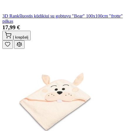
3D Rankšluostis kūdikiui su gobtuvu "Bear" 100x100cm "frotte"
pilkas
17,99 €
Į krepšelį