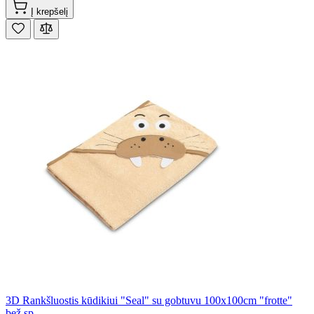
Į krepšelį
3D Rankšluostis kūdikiui "Seal" su gobtuvu 100x100cm "frotte"
bež.sp.