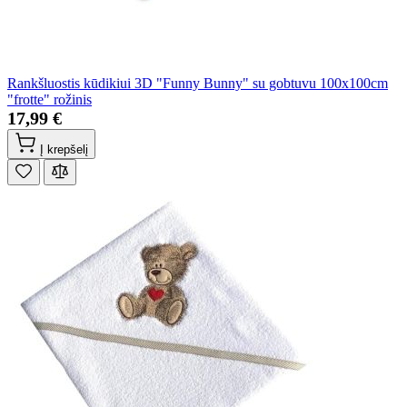
Rankšluostis kūdikiui 3D "Funny Bunny" su gobtuvu 100x100cm
"frotte" rožinis
17,99 €
Į krepšelį