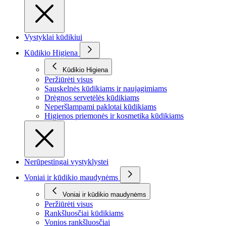
Vystyklai kūdikiui
Kūdikio Higiena
Kūdikio Higiena
Peržiūrėti visus
Sauskelnės kūdikiams ir naujagimiams
Drėgnos servetėlės kūdikiams
Neperšlampami paklotai kūdikiams
Higienos priemonės ir kosmetika kūdikiams
Nerūpestingai vystyklystei
Voniai ir kūdikio maudynėms
Voniai ir kūdikio maudynėms
Peržiūrėti visus
Rankšluosčiai kūdikiams
Vonios rankšluosčiai