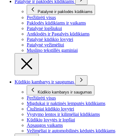
Patalynė ir paklodės kūdikiams
Patalynė ir paklodės kūdikiams
Peržiūrėti visus
Paklodės kūdikiams ir vaikams
Patalynė lopšiukui
Antklodės ir Pagalvės kūdikiams
Patalynė kūdikio lovytei
Patalynė vežimėliui
Muslino tekstillės gaminiai
Kūdikio kambarys ir saugumas
Kūdikio kambarys ir saugumas
Peržiūrėti visus
Migdukai ir naktinės lemputės kūdikiams
Čiužiniai kūdikio lovytei
Vystymo lentos ir kilimėliai kūdikiams
Kūdikių lovytės ir lopšiai
Apsaugos vaikams
Vežimėliai ir automobilinės kėdutės kūdikiams