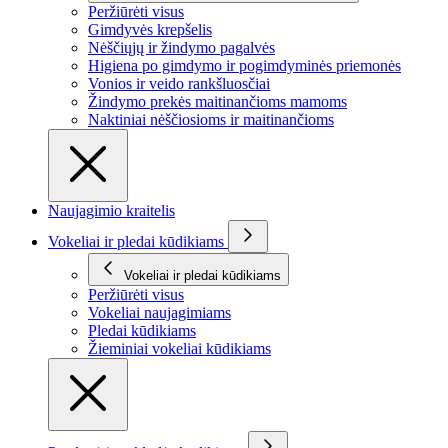
Peržiūrėti visus
Gimdyvės krepšelis
Nėščiųjų ir žindymo pagalvės
Higiena po gimdymo ir pogimdyminės priemonės
Vonios ir veido rankšluosčiai
Žindymo prekės maitinančioms mamoms
Naktiniai nėščiosioms ir maitinančioms
Naujagimio kraitelis
Vokeliai ir pledai kūdikiams
Vokeliai ir pledai kūdikiams
Peržiūrėti visus
Vokeliai naujagimiams
Pledai kūdikiams
Žieminiai vokeliai kūdikiams