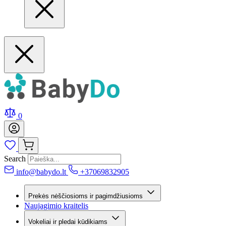
0
Search
info@babydo.lt
+37069832905
Prekės nėščiosioms ir pagimdžiusioms
Naujagimio kraitelis
Vokeliai ir pledai kūdikiams