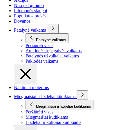
Akcijos
Nuo pat gimimo
Priemonės slaugai
Populiaros prekės
Dovanos
Patalynė vaikams
Patalynė vaikams
Peržiūrėti visus
Antklodės ir pagalvės vaikams
Patalynės užvalkalai vaikams
Paklodės vaikams
Naktiniai moterims
Miegmaišiai ir lizdeliai kūdikiams
Miegmaišiai ir lizdeliai kūdikiams
Peržiūrėti visus
Miegmaišiai kūdikiams
Lizdeliai ir kokonai kūdikiams