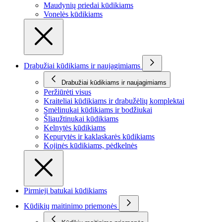
Maudynių priedai kūdikiams
Vonelės kūdikiams
Drabužiai kūdikiams ir naujagimiams
Drabužiai kūdikiams ir naujagimiams
Peržiūrėti visus
Kraiteliai kūdikiams ir drabužėlių komplektai
Smėlinukai kūdikiams ir bodžiukai
Šliaužtinukai kūdikiams
Kelnytės kūdikiams
Kepurytės ir kaklaskarės kūdikiams
Kojinės kūdikiams, pėdkelnės
Pirmieji batukai kūdikiams
Kūdikių maitinimo priemonės