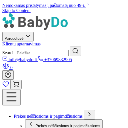
Nemokamas pristatymas į paštomatą nuo 49 €
Skip to Content
Parduotuvė
Klientų aptarnavimas
Search
info@babydo.lt
+37069832905
0
Prekės nėščiosioms ir pagimdžiusioms
Prekės nėščiosioms ir pagimdžiusioms