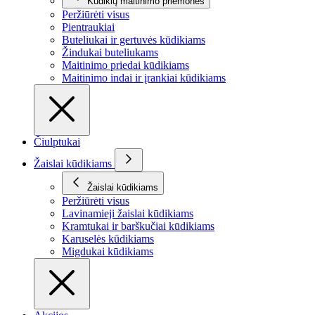
Kūdikių maitinimo priemonės
Peržiūrėti visus
Pientraukiai
Buteliukai ir gertuvės kūdikiams
Žindukai buteliukams
Maitinimo priedai kūdikiams
Maitinimo indai ir įrankiai kūdikiams
Čiulptukai
Žaislai kūdikiams
Žaislai kūdikiams
Peržiūrėti visus
Lavinamieji žaislai kūdikiams
Kramtukai ir barškučiai kūdikiams
Karuselės kūdikiams
Migdukai kūdikiams