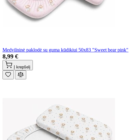
Medvilninė paklodė su guma kūdikiui 50x83 "Sweet bear pink"
8,99 €
Į krepšelį