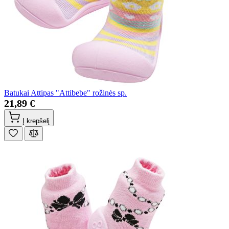
Batukai Attipas "Attibebe" rožinės sp.
21,89 €
Į krepšelį