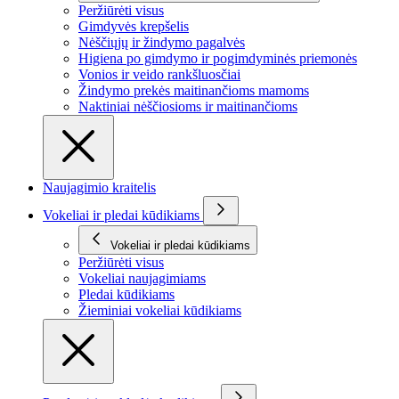
Peržiūrėti visus
Gimdyvės krepšelis
Nėščiųjų ir žindymo pagalvės
Higiena po gimdymo ir pogimdyminės priemonės
Vonios ir veido rankšluosčiai
Žindymo prekės maitinančioms mamoms
Naktiniai nėščiosioms ir maitinančioms
Naujagimio kraitelis
Vokeliai ir pledai kūdikiams
Vokeliai ir pledai kūdikiams
Peržiūrėti visus
Vokeliai naujagimiams
Pledai kūdikiams
Žieminiai vokeliai kūdikiams