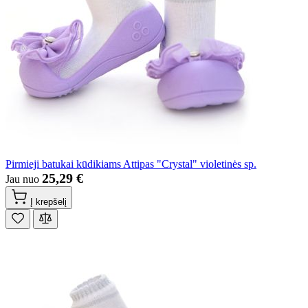
Pirmieji batukai kūdikiams Attipas "Crystal" violetinės sp.
25,29 €
Jau nuo
Į krepšelį