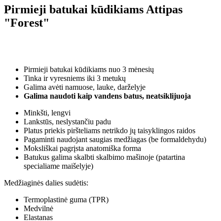
Pirmieji batukai kūdikiams Attipas
"Forest"
Pirmieji batukai kūdikiams nuo 3 mėnesių
Tinka ir vyresniems iki 3 metukų
Galima avėti namuose, lauke, darželyje
Galima naudoti kaip vandens batus, neatsiklijuoja
Minkšti, lengvi
Lankstūs, neslystančiu padu
Platus priekis piršteliams netrikdo jų taisyklingos raidos
Pagaminti naudojant saugias medžiagas (be formaldehydu)
Moksliškai pagrįsta anatomiška forma
Batukus galima skalbti skalbimo mašinoje (patartina
specialiame maišelyje)
Medžiaginės dalies sudėtis:
Termoplastinė guma (TPR)
Medvilnė
Elastanas