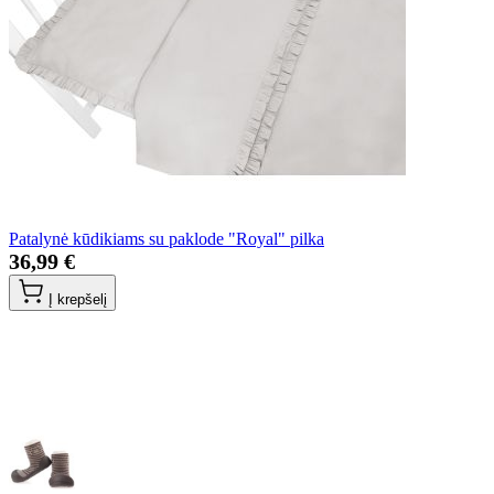
Patalynė kūdikiams su paklode "Royal" pilka
36,99 €
Į krepšelį