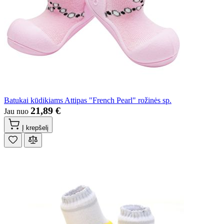
Batukai kūdikiams Attipas "French Pearl" rožinės sp.
21,89 €
Jau nuo
Į krepšelį