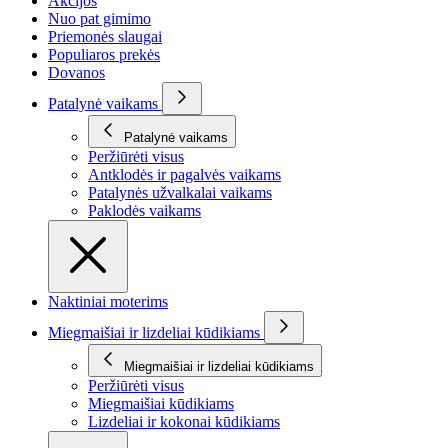
Akcijos
Nuo pat gimimo
Priemonės slaugai
Populiaros prekės
Dovanos
Patalynė vaikams
Patalynė vaikams
Peržiūrėti visus
Antklodės ir pagalvės vaikams
Patalynės užvalkalai vaikams
Paklodės vaikams
Naktiniai moterims
Miegmaišiai ir lizdeliai kūdikiams
Miegmaišiai ir lizdeliai kūdikiams
Peržiūrėti visus
Miegmaišiai kūdikiams
Lizdeliai ir kokonai kūdikiams