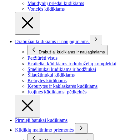
Maudynių priedai kūdikiams
Vonelės kūdikiams
Drabužiai kūdikiams ir naujagimiams
Drabužiai kūdikiams ir naujagimiams
Peržiūrėti visus
Kraiteliai kūdikiams ir drabužėlių komplektai
Smėlinukai kūdikiams ir bodžiukai
Šliaužtinukai kūdikiams
Kelnytės kūdikiams
Kepurytės ir kaklaskarės kūdikiams
Kojinės kūdikiams, pėdkelnės
Pirmieji batukai kūdikiams
Kūdikių maitinimo priemonės