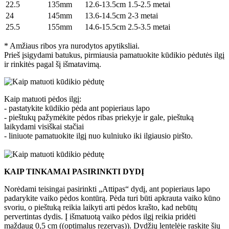
22.5
135mm
12.6-13.5cm
1.5-2.5 metai
24
145mm
13.6-14.5cm
2-3 metai
25.5
155mm
14.6-15.5cm
2.5-3.5 metai
* Amžiaus ribos yra nurodytos apytiksliai.
Prieš įsigydami batukus, pirmiausia pamatuokite kūdikio pėdutės ilgį
ir rinkitės pagal šį išmatavimą.
Kaip matuoti pėdos ilgį:
- pastatykite kūdikio pėda ant popieriaus lapo
- pieštukų pažymėkite pėdos ribas priekyje ir gale, pieštuką
laikydami visiškai stačiai
- liniuote pamatuokite ilgį nuo kulniuko iki ilgiausio piršto.
KAIP TINKAMAI PASIRINKTI DYDĮ
Norėdami teisingai pasirinkti „Attipas“ dydį, ant popieriaus lapo
padarykite vaiko pėdos kontūrą. Pėda turi būti apkrauta vaiko kūno
svoriu, o pieštuką reikia laikyti arti pėdos krašto, kad nebūtų
pervertintas dydis. Į išmatuotą vaiko pėdos ilgį reikia pridėti
maždaug 0,5 cm ((optimalus rezervas)). Dydžių lentelėje raskite šių