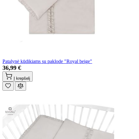
Patalynė kūdikiams su paklode "Royal beige"
36,99 €
Į krepšelį