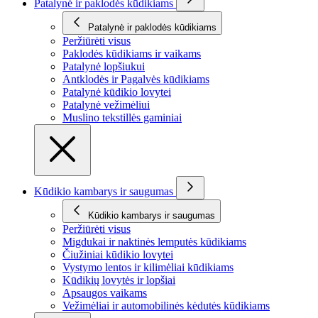
Patalynė ir paklodės kūdikiams
Patalynė ir paklodės kūdikiams
Peržiūrėti visus
Paklodės kūdikiams ir vaikams
Patalynė lopšiukui
Antklodės ir Pagalvės kūdikiams
Patalynė kūdikio lovytei
Patalynė vežimėliui
Muslino tekstillės gaminiai
Kūdikio kambarys ir saugumas
Kūdikio kambarys ir saugumas
Peržiūrėti visus
Migdukai ir naktinės lemputės kūdikiams
Čiužiniai kūdikio lovytei
Vystymo lentos ir kilimėliai kūdikiams
Kūdikių lovytės ir lopšiai
Apsaugos vaikams
Vežimėliai ir automobilinės kėdutės kūdikiams