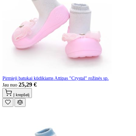
Pirmieji batukai kūdikiams Attipas "Crystal" rožinės sp.
25,29 €
Jau nuo
Į krepšelį