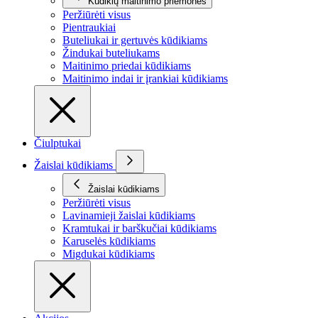
Kūdikių maitinimo priemonės
Peržiūrėti visus
Pientraukiai
Buteliukai ir gertuvės kūdikiams
Žindukai buteliukams
Maitinimo priedai kūdikiams
Maitinimo indai ir įrankiai kūdikiams
Čiulptukai
Žaislai kūdikiams
Žaislai kūdikiams
Peržiūrėti visus
Lavinamieji žaislai kūdikiams
Kramtukai ir barškučiai kūdikiams
Karuselės kūdikiams
Migdukai kūdikiams