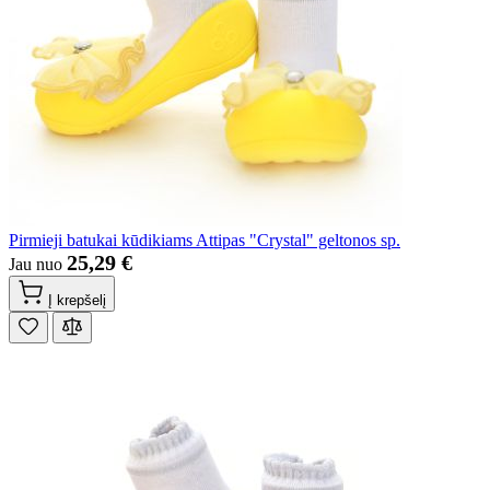
Pirmieji batukai kūdikiams Attipas "Crystal" geltonos sp.
25,29 €
Jau nuo
Į krepšelį