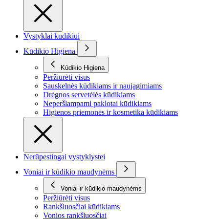
Vystyklai kūdikiui
Kūdikio Higiena
Kūdikio Higiena
Peržiūrėti visus
Sauskelnės kūdikiams ir naujagimiams
Drėgnos servetėlės kūdikiams
Neperšlampami paklotai kūdikiams
Higienos priemonės ir kosmetika kūdikiams
Nerūpestingai vystyklystei
Voniai ir kūdikio maudynėms
Voniai ir kūdikio maudynėms
Peržiūrėti visus
Rankšluosčiai kūdikiams
Vonios rankšluosčiai