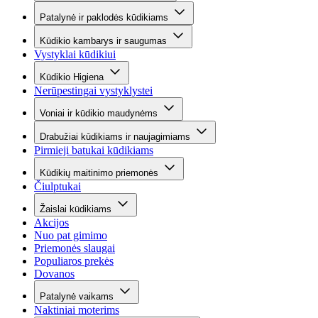
Patalynė ir paklodės kūdikiams
Kūdikio kambarys ir saugumas
Vystyklai kūdikiui
Kūdikio Higiena
Nerūpestingai vystyklystei
Voniai ir kūdikio maudynėms
Drabužiai kūdikiams ir naujagimiams
Pirmieji batukai kūdikiams
Kūdikių maitinimo priemonės
Čiulptukai
Žaislai kūdikiams
Akcijos
Nuo pat gimimo
Priemonės slaugai
Populiaros prekės
Dovanos
Patalynė vaikams
Naktiniai moterims