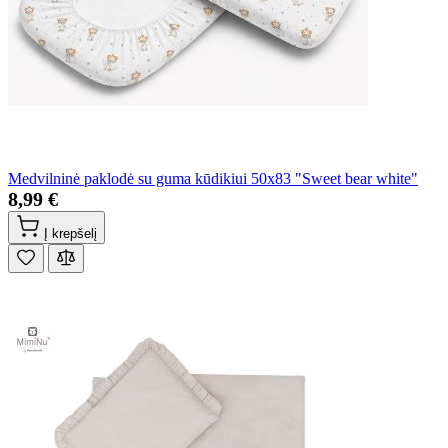
Medvilninė paklodė su guma kūdikiui 50x83 "Sweet bear white"
8,99 €
Į krepšelį