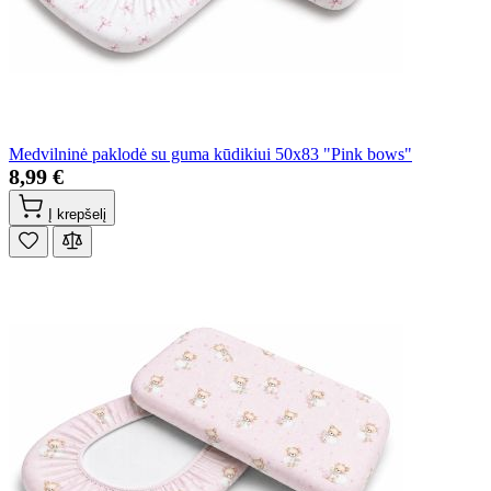
Medvilninė paklodė su guma kūdikiui 50x83 "Pink bows"
8,99 €
Į krepšelį