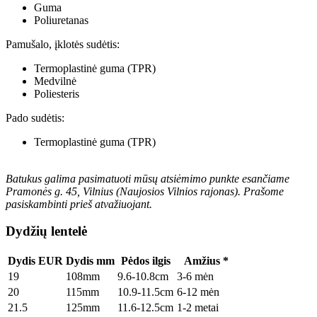
Guma
Poliuretanas
Pamušalo, įklotės sudėtis:
Termoplastinė guma (TPR)
Medvilnė
Poliesteris
Pado sudėtis:
Termoplastinė guma (TPR)
Batukus galima pasimatuoti mūsų atsiėmimo punkte esančiame
Pramonės g. 45, Vilnius (Naujosios Vilnios rajonas). Prašome
pasiskambinti prieš atvažiuojant.
Dydžių lentelė
Dydis EUR
Dydis mm
Pėdos ilgis
Amžius *
19
108mm
9.6-10.8cm
3-6 mėn
20
115mm
10.9-11.5cm
6-12 mėn
21.5
125mm
11.6-12.5cm
1-2 metai