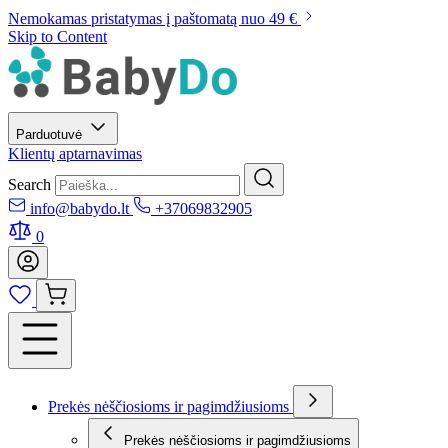
Nemokamas pristatymas į paštomatą nuo 49 €
Skip to Content
Parduotuvė
Klientų aptarnavimas
Search
info@babydo.lt
+37069832905
0
Prekės nėščiosioms ir pagimdžiusioms
Prekės nėščiosioms ir pagimdžiusioms