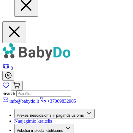
0
Search
info@babydo.lt
+37069832905
Prekės nėščiosioms ir pagimdžiusioms
Naujagimio kraitelis
Vokeliai ir pledai kūdikiams