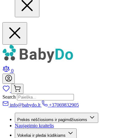
0
Search
info@babydo.lt
+37069832905
Prekės nėščiosioms ir pagimdžiusioms
Naujagimio kraitelis
Vokeliai ir pledai kūdikiams