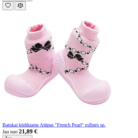
Batukai kūdikiams Attipas "French Pearl" rožinės sp.
21,89 €
Jau nuo