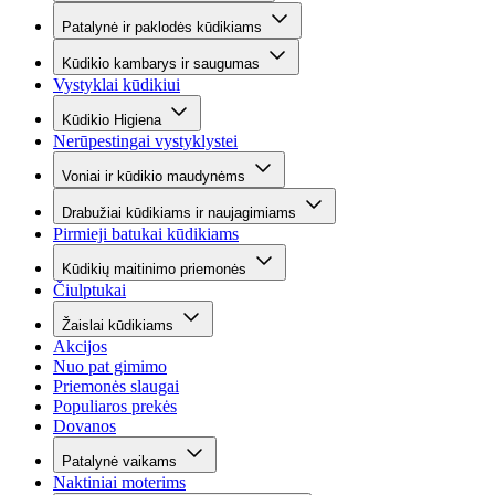
Patalynė ir paklodės kūdikiams
Kūdikio kambarys ir saugumas
Vystyklai kūdikiui
Kūdikio Higiena
Nerūpestingai vystyklystei
Voniai ir kūdikio maudynėms
Drabužiai kūdikiams ir naujagimiams
Pirmieji batukai kūdikiams
Kūdikių maitinimo priemonės
Čiulptukai
Žaislai kūdikiams
Akcijos
Nuo pat gimimo
Priemonės slaugai
Populiaros prekės
Dovanos
Patalynė vaikams
Naktiniai moterims