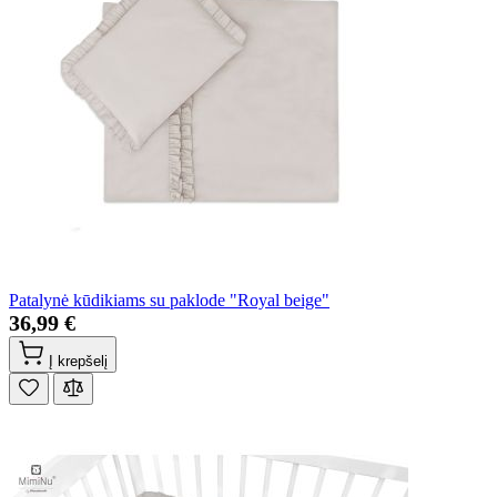
Patalynė kūdikiams su paklode "Royal beige"
36,99 €
Į krepšelį