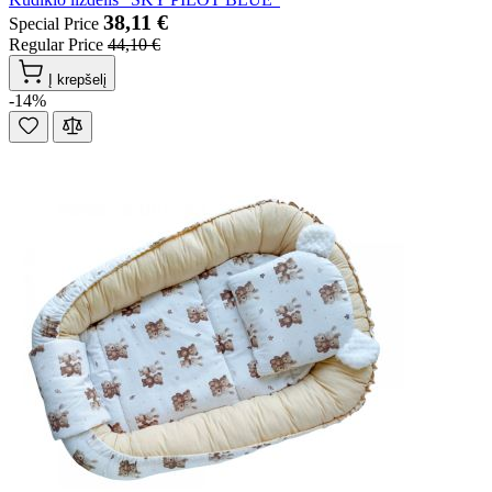
38,11 €
Special Price
Regular Price
44,10 €
Į krepšelį
-14%