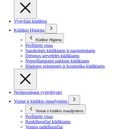
Vystyklai kūdikiui
Kūdikio Higiena
Kūdikio Higiena
Peržiūrėti visus
Sauskelnės kūdikiams ir naujagimiams
Drėgnos servetėlės kūdikiams
Neperšlampami paklotai kūdikiams
Higienos priemonės ir kosmetika kūdikiams
Nerūpestingai vystyklystei
Voniai ir kūdikio maudynėms
Voniai ir kūdikio maudynėms
Peržiūrėti visus
Rankšluosčiai kūdikiams
Vonios rankšluosčiai