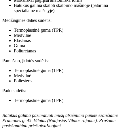
Moksliškai pagrįsta anatomiška forma
Batukus galima skalbti skalbimo mašinoje (patartina
specialiame maišelyje)
Medžiaginės dalies sudėtis:
Termoplastinė guma (TPR)
Medvilnė
Elastanas
Guma
Poliuretanas
Pamušalo, įklotės sudėtis:
Termoplastinė guma (TPR)
Medvilnė
Poliesteris
Pado sudėtis:
Termoplastinė guma (TPR)
Batukus galima pasimatuoti mūsų atsiėmimo punkte esančiame
Pramonės g. 45, Vilnius (Naujosios Vilnios rajonas). Prašome
pasiskambinti prieš atvažiuojant.