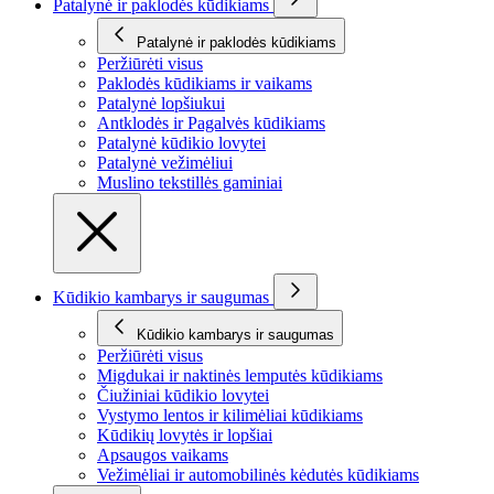
Patalynė ir paklodės kūdikiams
Patalynė ir paklodės kūdikiams
Peržiūrėti visus
Paklodės kūdikiams ir vaikams
Patalynė lopšiukui
Antklodės ir Pagalvės kūdikiams
Patalynė kūdikio lovytei
Patalynė vežimėliui
Muslino tekstillės gaminiai
Kūdikio kambarys ir saugumas
Kūdikio kambarys ir saugumas
Peržiūrėti visus
Migdukai ir naktinės lemputės kūdikiams
Čiužiniai kūdikio lovytei
Vystymo lentos ir kilimėliai kūdikiams
Kūdikių lovytės ir lopšiai
Apsaugos vaikams
Vežimėliai ir automobilinės kėdutės kūdikiams