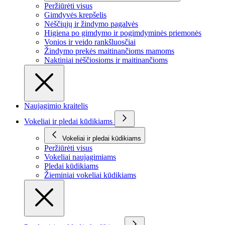
Peržiūrėti visus
Gimdyvės krepšelis
Nėščiųjų ir žindymo pagalvės
Higiena po gimdymo ir pogimdyminės priemonės
Vonios ir veido rankšluosčiai
Žindymo prekės maitinančioms mamoms
Naktiniai nėščiosioms ir maitinančioms
Naujagimio kraitelis
Vokeliai ir pledai kūdikiams
Vokeliai ir pledai kūdikiams
Peržiūrėti visus
Vokeliai naujagimiams
Pledai kūdikiams
Žieminiai vokeliai kūdikiams