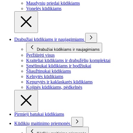
Maudynių priedai kūdikiams
Vonelės kūdikiams
Drabužiai kūdikiams ir naujagimiams
Drabužiai kūdikiams ir naujagimiams
Peržiūrėti visus
Kraiteliai kūdikiams ir drabužėlių komplektai
Smėlinukai kūdikiams ir bodžiukai
Šliaužtinukai kūdikiams
Kelnytės kūdikiams
Kepurytės ir kaklaskarės kūdikiams
Kojinės kūdikiams, pėdkelnės
Pirmieji batukai kūdikiams
Kūdikių maitinimo priemonės