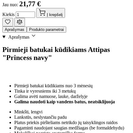
21,77 €
Jau nuo:
Kiekis
Į krepšelį
Aprašymas
Produkto parametrai
Aprašymas
Pirmieji batukai kūdikiams Attipas
"Princess navy"
Pirmieji batukai kūdikiams nuo 3 mėnesių
Tinka ir vyresniems iki 3 metukų
Galima avėti namuose, lauke, darželyje
Galima naudoti kaip vandens batus, neatsiklijuoja
Minkšti, lengvi
Lankstūs, neslystančiu padu
Platus priekis piršteliams netrikdo jų taisyklingos raidos
Pagaminti naudojant saugias medžiagas (be formaldehydu)