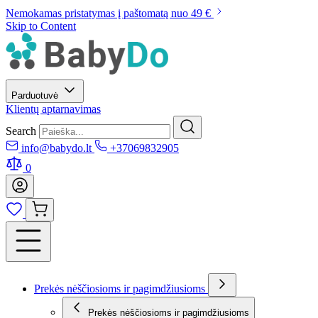
Nemokamas pristatymas į paštomatą nuo 49 €
Skip to Content
Parduotuvė
Klientų aptarnavimas
Search
info@babydo.lt
+37069832905
0
Prekės nėščiosioms ir pagimdžiusioms
Prekės nėščiosioms ir pagimdžiusioms