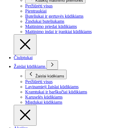
Kūdikių maitinimo priemonės
Peržiūrėti visus
Pientraukiai
Buteliukai ir gertuvės kūdikiams
Žindukai buteliukams
Maitinimo priedai kūdikiams
Maitinimo indai ir įrankiai kūdikiams
Čiulptukai
Žaislai kūdikiams
Žaislai kūdikiams
Peržiūrėti visus
Lavinamieji žaislai kūdikiams
Kramtukai ir barškučiai kūdikiams
Karuselės kūdikiams
Migdukai kūdikiams