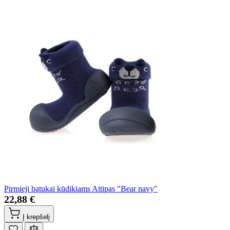
Pirmieji batukai kūdikiams Attipas "Bear navy"
22,88 €
Į krepšelį