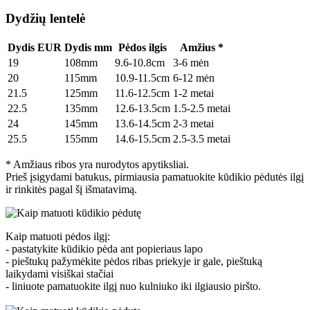
Dydžių lentelė
Dydis EUR
Dydis mm
Pėdos ilgis
Amžius *
19
108mm
9.6-10.8cm
3-6 mėn
20
115mm
10.9-11.5cm
6-12 mėn
21.5
125mm
11.6-12.5cm
1-2 metai
22.5
135mm
12.6-13.5cm
1.5-2.5 metai
24
145mm
13.6-14.5cm
2-3 metai
25.5
155mm
14.6-15.5cm
2.5-3.5 metai
* Amžiaus ribos yra nurodytos apytiksliai.
Prieš įsigydami batukus, pirmiausia pamatuokite kūdikio pėdutės ilgį
ir rinkitės pagal šį išmatavimą.
Kaip matuoti pėdos ilgį:
- pastatykite kūdikio pėda ant popieriaus lapo
- pieštukų pažymėkite pėdos ribas priekyje ir gale, pieštuką
laikydami visiškai stačiai
- liniuote pamatuokite ilgį nuo kulniuko iki ilgiausio piršto.