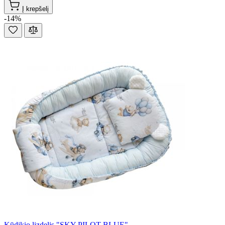
Į krepšelį
-14%
Kūdikio lizdelis "SKY PILOT BLUE"