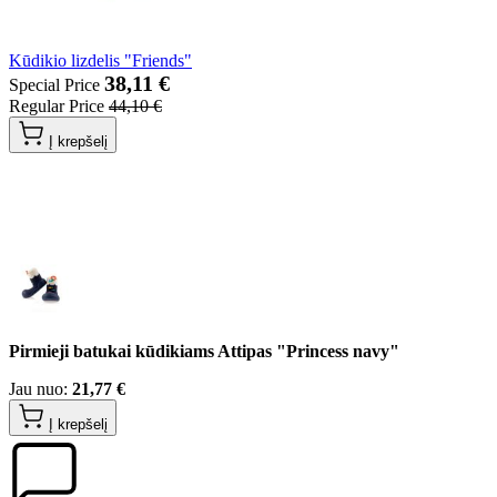
Kūdikio lizdelis "Friends"
38,11 €
Special Price
Regular Price
44,10 €
Į krepšelį
Pirmieji batukai kūdikiams Attipas "Princess navy"
Jau nuo:
21,77 €
Į krepšelį