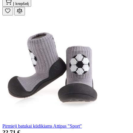
Į krepšelį
Pirmieji batukai kūdikiams Attipas "Sport"
22,71 €