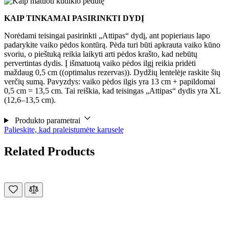
KAIP TINKAMAI PASIRINKTI DYDĮ
Norėdami teisingai pasirinkti „Attipas“ dydį, ant popieriaus lapo
padarykite vaiko pėdos kontūrą. Pėda turi būti apkrauta vaiko kūno
svoriu, o pieštuką reikia laikyti arti pėdos krašto, kad nebūtų
pervertintas dydis. Į išmatuotą vaiko pėdos ilgį reikia pridėti
maždaug 0,5 cm ((optimalus rezervas)). Dydžių lentelėje raskite šių
verčių sumą. Pavyzdys: vaiko pėdos ilgis yra 13 cm + papildomai
0,5 cm = 13,5 cm. Tai reiškia, kad teisingas „Attipas“ dydis yra XL
(12,6–13,5 cm).
Produkto parametrai
Palieskite, kad praleistumėte karuselę
Related Products