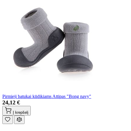
Pirmieji batukai kūdikiams Attipas "Bong navy"
24,12 €
Į krepšelį