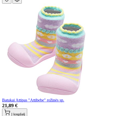
Batukai Attipas "Attibebe" rožinės sp.
21,89 €
Į krepšelį