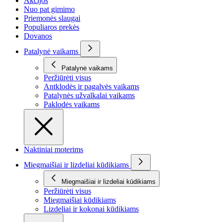
Akcijos
Nuo pat gimimo
Priemonės slaugai
Populiaros prekės
Dovanos
Patalynė vaikams
Patalynė vaikams
Peržiūrėti visus
Antklodės ir pagalvės vaikams
Patalynės užvalkalai vaikams
Paklodės vaikams
Naktiniai moterims
Miegmaišiai ir lizdeliai kūdikiams
Miegmaišiai ir lizdeliai kūdikiams
Peržiūrėti visus
Miegmaišiai kūdikiams
Lizdeliai ir kokonai kūdikiams