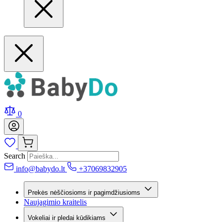
0
Search
info@babydo.lt
+37069832905
Prekės nėščiosioms ir pagimdžiusioms
Naujagimio kraitelis
Vokeliai ir pledai kūdikiams