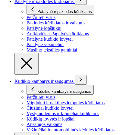
Patalynė ir paklodės kūdikiams
Patalynė ir paklodės kūdikiams
Peržiūrėti visus
Paklodės kūdikiams ir vaikams
Patalynė lopšiukui
Antklodės ir Pagalvės kūdikiams
Patalynė kūdikio lovytei
Patalynė vežimėliui
Muslino tekstillės gaminiai
Kūdikio kambarys ir saugumas
Kūdikio kambarys ir saugumas
Peržiūrėti visus
Migdukai ir naktinės lemputės kūdikiams
Čiužiniai kūdikio lovytei
Vystymo lentos ir kilimėliai kūdikiams
Kūdikių lovytės ir lopšiai
Apsaugos vaikams
Vežimėliai ir automobilinės kėdutės kūdikiams