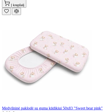
Į krepšelį
Medvilninė paklodė su guma kūdikiui 50x83 "Sweet bear pink"