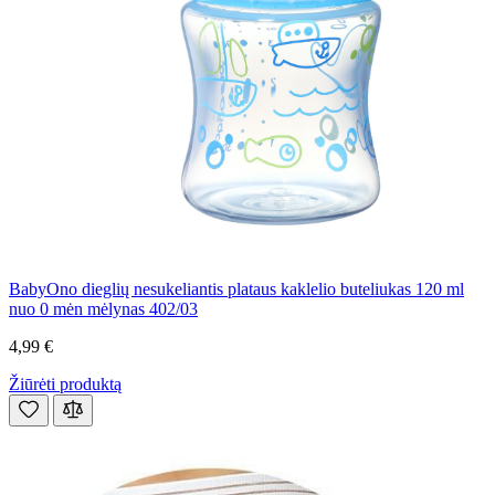
BabyOno dieglių nesukeliantis plataus kaklelio buteliukas 120 ml
nuo 0 mėn mėlynas 402/03
4,99 €
Žiūrėti produktą