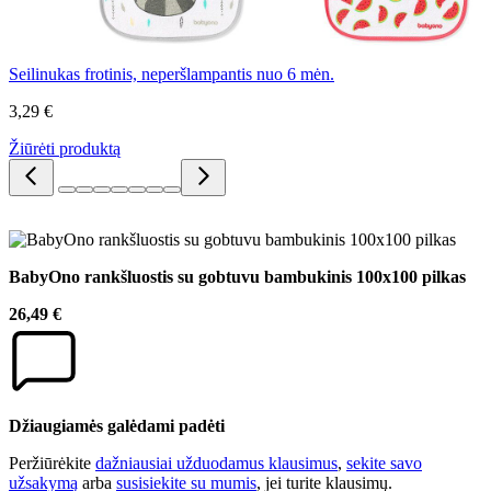
Seilinukas frotinis, neperšlampantis nuo 6 mėn.
3,29 €
Žiūrėti produktą
BabyOno rankšluostis su gobtuvu bambukinis 100x100 pilkas
26,49 €
Džiaugiamės galėdami padėti
Peržiūrėkite
dažniausiai užduodamus klausimus
,
sekite savo
užsakymą
arba
susisiekite su mumis
, jei turite klausimų.