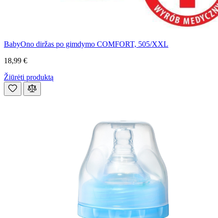
BabyOno diržas po gimdymo COMFORT, 505/XXL
18,99 €
Žiūrėti produktą