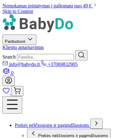
Nemokamas pristatymas į paštomatą nuo 49 €
Skip to Content
Parduotuvė
Klientų aptarnavimas
Search
info@babydo.lt
+37069832905
0
Prekės nėščiosioms ir pagimdžiusioms
Prekės nėščiosioms ir pagimdžiusioms