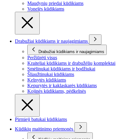
Maudynių priedai kūdikiams
Vonelės kūdikiams
Drabužiai kūdikiams ir naujagimiams
Drabužiai kūdikiams ir naujagimiams
Peržiūrėti visus
Kraiteliai kūdikiams ir drabužėlių komplektai
Smėlinukai kūdikiams ir bodžiukai
Šliaužtinukai kūdikiams
Kelnytės kūdikiams
Kepurytės ir kaklaskarės kūdikiams
Kojinės kūdikiams, pėdkelnės
Pirmieji batukai kūdikiams
Kūdikių maitinimo priemonės