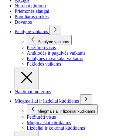
Akcijos
Nuo pat gimimo
Priemonės slaugai
Populiaros prekės
Dovanos
Patalynė vaikams
Patalynė vaikams
Peržiūrėti visus
Antklodės ir pagalvės vaikams
Patalynės užvalkalai vaikams
Paklodės vaikams
Naktiniai moterims
Miegmaišiai ir lizdeliai kūdikiams
Miegmaišiai ir lizdeliai kūdikiams
Peržiūrėti visus
Miegmaišiai kūdikiams
Lizdeliai ir kokonai kūdikiams