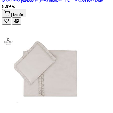
Medvilninė paklodė su guma kūdikiui 50x83 "Sweet bear white"
8,99 €
Į krepšelį