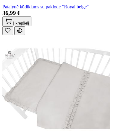
Patalynė kūdikiams su paklode "Royal beige"
36,99 €
Į krepšelį