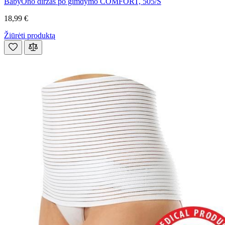
BabyOno diržas po gimdymo COMFORT, 505/S
18,99 €
Žiūrėti produktą