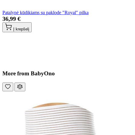
Patalynė kūdikiams su paklode "Royal" pilka
36,99 €
Į krepšelį
More from BabyOno