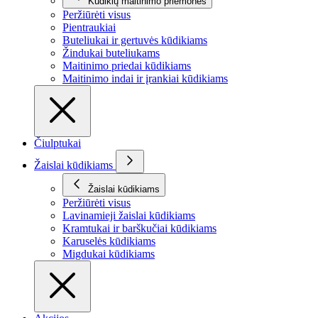
Kūdikių maitinimo priemonės
Peržiūrėti visus
Pientraukiai
Buteliukai ir gertuvės kūdikiams
Žindukai buteliukams
Maitinimo priedai kūdikiams
Maitinimo indai ir įrankiai kūdikiams
Čiulptukai
Žaislai kūdikiams
Žaislai kūdikiams
Peržiūrėti visus
Lavinamieji žaislai kūdikiams
Kramtukai ir barškučiai kūdikiams
Karuselės kūdikiams
Migdukai kūdikiams