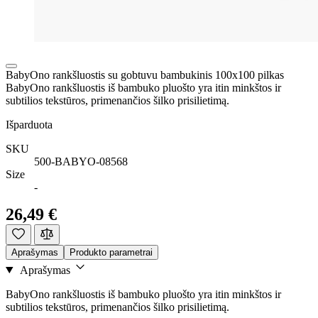
BabyOno rankšluostis su gobtuvu bambukinis 100x100 pilkas
BabyOno rankšluostis iš bambuko pluošto yra itin minkštos ir
subtilios tekstūros, primenančios šilko prisilietimą.
Išparduota
SKU
500-BABYO-08568
Size
-
26,49 €
Aprašymas
Produkto parametrai
Aprašymas
BabyOno rankšluostis iš bambuko pluošto yra itin minkštos ir
subtilios tekstūros, primenančios šilko prisilietimą.