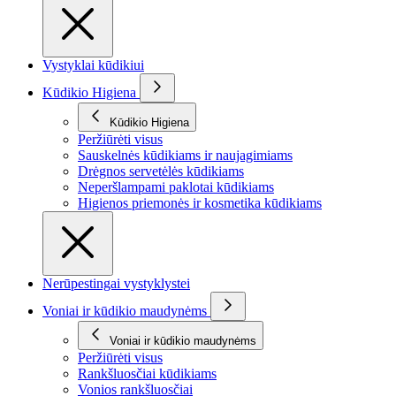
Vystyklai kūdikiui
Kūdikio Higiena
Kūdikio Higiena
Peržiūrėti visus
Sauskelnės kūdikiams ir naujagimiams
Drėgnos servetėlės kūdikiams
Neperšlampami paklotai kūdikiams
Higienos priemonės ir kosmetika kūdikiams
Nerūpestingai vystyklystei
Voniai ir kūdikio maudynėms
Voniai ir kūdikio maudynėms
Peržiūrėti visus
Rankšluosčiai kūdikiams
Vonios rankšluosčiai