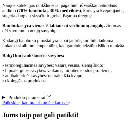
Naujos kolekcijos rankšluosčiai pagaminti iš visiškai natūralaus
audinio
(70% bambuko, 30% medvilnės)
, kuris yra kvėpuojantis,
sugeria daugiau skysčių ir greitai išgarina drėgmę.
Bambukas yra vienas iš labiausiai vertinamų augalų,
žinomas
dėl savo raminamųjų savybių.
Kadangi bambuko pluoštai yra labai jautrūs, turi būti taikoma
tinkama skalbimo temperatūra, kad gaminių tekstūra išliktų minkšta.
BabyOno rankšluosčio savybės:
• termoreguliacinės savybės: vasarą vėsina, žiemą šildo;
• hipoalerginės savybės: vaikams, turintiems odos problemų;
• antibakterinės savybės: nepraleidžia kvapo;
• ekologiškas produktas.
Produkto parametrai
Palieskite, kad praleistumėte karuselę
Jums taip pat gali patikti!