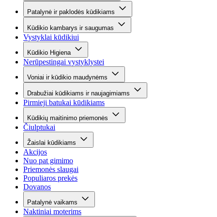
Patalynė ir paklodės kūdikiams
Kūdikio kambarys ir saugumas
Vystyklai kūdikiui
Kūdikio Higiena
Nerūpestingai vystyklystei
Voniai ir kūdikio maudynėms
Drabužiai kūdikiams ir naujagimiams
Pirmieji batukai kūdikiams
Kūdikių maitinimo priemonės
Čiulptukai
Žaislai kūdikiams
Akcijos
Nuo pat gimimo
Priemonės slaugai
Populiaros prekės
Dovanos
Patalynė vaikams
Naktiniai moterims