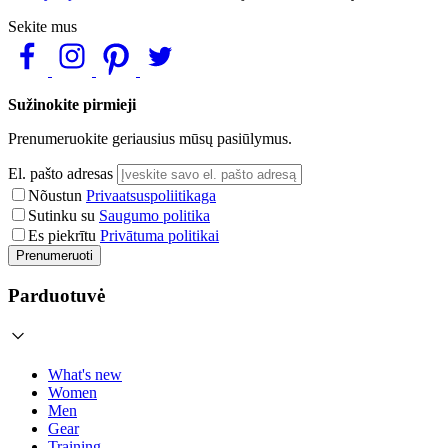
Sekite mus
Sužinokite pirmieji
Prenumeruokite geriausius mūsų pasiūlymus.
El. pašto adresas
Nõustun
Privaatsuspoliitikaga
Sutinku su
Saugumo politika
Es piekrītu
Privātuma politikai
Prenumeruoti
Parduotuvė
What's new
Women
Men
Gear
Training