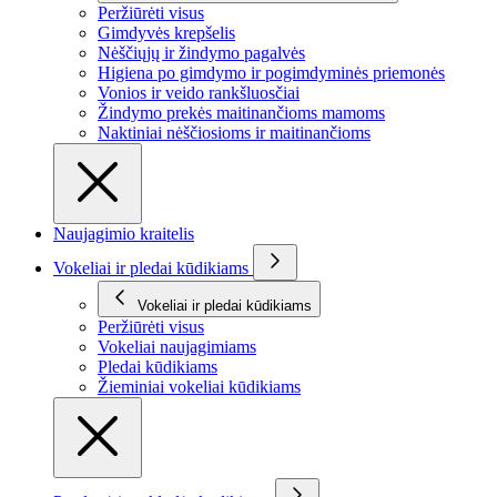
Peržiūrėti visus
Gimdyvės krepšelis
Nėščiųjų ir žindymo pagalvės
Higiena po gimdymo ir pogimdyminės priemonės
Vonios ir veido rankšluosčiai
Žindymo prekės maitinančioms mamoms
Naktiniai nėščiosioms ir maitinančioms
Naujagimio kraitelis
Vokeliai ir pledai kūdikiams
Vokeliai ir pledai kūdikiams
Peržiūrėti visus
Vokeliai naujagimiams
Pledai kūdikiams
Žieminiai vokeliai kūdikiams