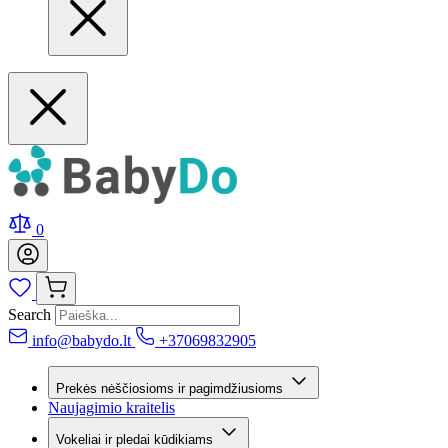
0
Search
info@babydo.lt
+37069832905
Prekės nėščiosioms ir pagimdžiusioms
Naujagimio kraitelis
Vokeliai ir pledai kūdikiams