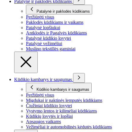
Patalynė ir paklodės kūdikiams
Patalynė ir paklodės kūdikiams
Peržiūrėti visus
Paklodės kūdikiams ir vaikams
Patalynė lopšiukui
Antklodės ir Pagalvės kūdikiams
Patalynė kūdikio lovytei
Patalynė vežimėliui
Muslino tekstillės gaminiai
Kūdikio kambarys ir saugumas
Kūdikio kambarys ir saugumas
Peržiūrėti visus
Migdukai ir naktinės lemputės kūdikiams
Čiužiniai kūdikio lovytei
Vystymo lentos ir kilimėliai kūdikiams
Kūdikių lovytės ir lopšiai
Apsaugos vaikams
Vežimėliai ir automobilinės kėdutės kūdikiams