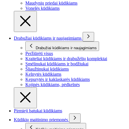
Maudynių priedai kūdikiams
Vonelės kūdikiams
Drabužiai kūdikiams ir naujagimiams
Drabužiai kūdikiams ir naujagimiams
Peržiūrėti visus
Kraiteliai kūdikiams ir drabužėlių komplektai
Smėlinukai kūdikiams ir bodžiukai
Šliaužtinukai kūdikiams
Kelnytės kūdikiams
Kepurytės ir kaklaskarės kūdikiams
Kojinės kūdikiams, pėdkelnės
Pirmieji batukai kūdikiams
Kūdikių maitinimo priemonės