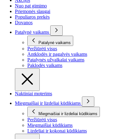
Akcijos
Nuo pat gimimo
Priemonės slaugai
Populiaros prekės
Dovanos
Patalynė vaikams
Patalynė vaikams
Peržiūrėti visus
Antklodės ir pagalvės vaikams
Patalynės užvalkalai vaikams
Paklodės vaikams
Naktiniai moterims
Miegmaišiai ir lizdeliai kūdikiams
Miegmaišiai ir lizdeliai kūdikiams
Peržiūrėti visus
Miegmaišiai kūdikiams
Lizdeliai ir kokonai kūdikiams