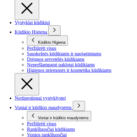
Vystyklai kūdikiui
Kūdikio Higiena
Kūdikio Higiena
Peržiūrėti visus
Sauskelnės kūdikiams ir naujagimiams
Drėgnos servetėlės kūdikiams
Neperšlampami paklotai kūdikiams
Higienos priemonės ir kosmetika kūdikiams
Nerūpestingai vystyklystei
Voniai ir kūdikio maudynėms
Voniai ir kūdikio maudynėms
Peržiūrėti visus
Rankšluosčiai kūdikiams
Vonios rankšluosčiai