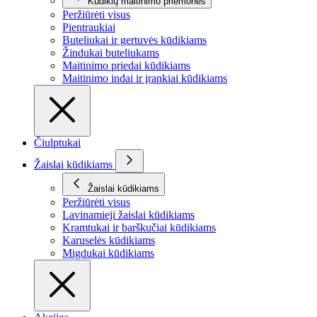
Kūdikių maitinimo priemonės
Peržiūrėti visus
Pientraukiai
Buteliukai ir gertuvės kūdikiams
Žindukai buteliukams
Maitinimo priedai kūdikiams
Maitinimo indai ir įrankiai kūdikiams
Čiulptukai
Žaislai kūdikiams
Žaislai kūdikiams
Peržiūrėti visus
Lavinamieji žaislai kūdikiams
Kramtukai ir barškučiai kūdikiams
Karuselės kūdikiams
Migdukai kūdikiams