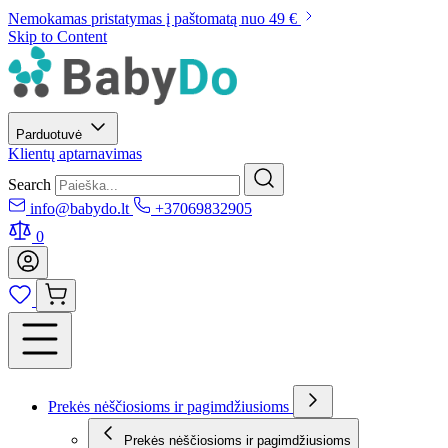
Nemokamas pristatymas į paštomatą nuo 49 €
Skip to Content
Parduotuvė
Klientų aptarnavimas
Search
info@babydo.lt
+37069832905
0
Prekės nėščiosioms ir pagimdžiusioms
Prekės nėščiosioms ir pagimdžiusioms