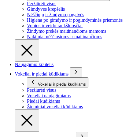
Peržiūrėti visus
Gimdyvės krepšelis
Nėščiųjų ir žindymo pagalvės
Higiena po gimdymo ir pogimdyminės priemonės
Vonios ir veido rankšluosčiai
Žindymo prekės maitinančioms mamoms
Naktiniai nėščiosioms ir maitinančioms
Naujagimio kraitelis
Vokeliai ir pledai kūdikiams
Vokeliai ir pledai kūdikiams
Peržiūrėti visus
Vokeliai naujagimiams
Pledai kūdikiams
Žieminiai vokeliai kūdikiams