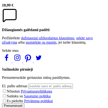
10,99 €
Džiaugiamės galėdami padėti
Peržiūrėkite
dažniausiai užduodamus klausimus
,
sekite savo
užsakymą
arba
susisiekite su mumis
, jei turite klausimų.
Sekite mus
Sužinokite pirmieji
Prenumeruokite geriausius mūsų pasiūlymus.
El. pašto adresas
Nõustun
Privaatsuspoliitikaga
Sutinku su
Saugumo politika
Es piekrītu
Privātuma politikai
Prenumeruoti