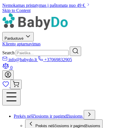
Nemokamas pristatymas į paštomatą nuo 49 €
Skip to Content
Parduotuvė
Klientų aptarnavimas
Search
info@babydo.lt
+37069832905
0
Prekės nėščiosioms ir pagimdžiusioms
Prekės nėščiosioms ir pagimdžiusioms