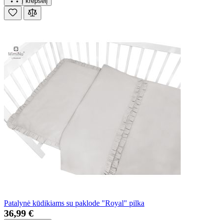
Į krepšelį
Patalynė kūdikiams su paklode "Royal" pilka
36,99 €