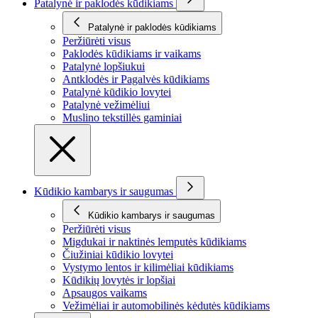
Patalynė ir paklodės kūdikiams
Patalynė ir paklodės kūdikiams
Peržiūrėti visus
Paklodės kūdikiams ir vaikams
Patalynė lopšiukui
Antklodės ir Pagalvės kūdikiams
Patalynė kūdikio lovytei
Patalynė vežimėliui
Muslino tekstillės gaminiai
Kūdikio kambarys ir saugumas
Kūdikio kambarys ir saugumas
Peržiūrėti visus
Migdukai ir naktinės lemputės kūdikiams
Čiužiniai kūdikio lovytei
Vystymo lentos ir kilimėliai kūdikiams
Kūdikių lovytės ir lopšiai
Apsaugos vaikams
Vežimėliai ir automobilinės kėdutės kūdikiams