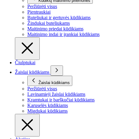
Kūdikių maitinimo priemonės
Peržiūrėti visus
Pientraukiai
Buteliukai ir gertuvės kūdikiams
Žindukai buteliukams
Maitinimo priedai kūdikiams
Maitinimo indai ir įrankiai kūdikiams
Čiulptukai
Žaislai kūdikiams
Žaislai kūdikiams
Peržiūrėti visus
Lavinamieji žaislai kūdikiams
Kramtukai ir barškučiai kūdikiams
Karuselės kūdikiams
Migdukai kūdikiams