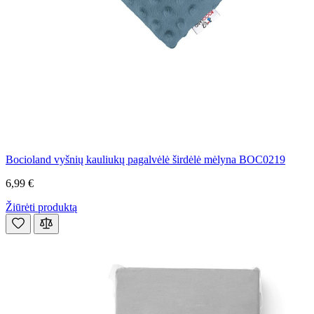
Bocioland vyšnių kauliukų pagalvėlė širdėlė mėlyna BOC0219
6,99 €
Žiūrėti produktą