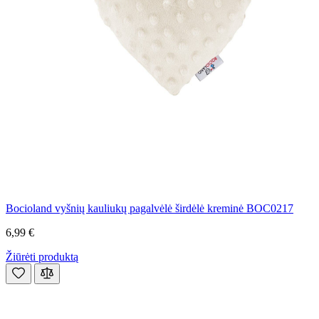
Bocioland vyšnių kauliukų pagalvėlė širdėlė kreminė BOC0217
6,99 €
Žiūrėti produktą