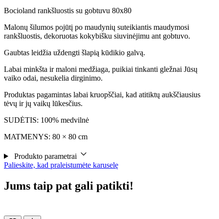
Bocioland rankšluostis su gobtuvu 80x80
Malonų šilumos pojūtį po maudynių suteikiantis maudymosi
rankšluostis, dekoruotas kokybišku siuvinėjimu ant gobtuvo.
Gaubtas leidžia uždengti šlapią kūdikio galvą.
Labai minkšta ir maloni medžiaga, puikiai tinkanti gležnai Jūsų
vaiko odai, nesukelia dirginimo.
Produktas pagamintas labai kruopščiai, kad atitiktų aukščiausius
tėvų ir jų vaikų lūkesčius.
SUDĖTIS: 100% medvilnė
MATMENYS: 80 × 80 cm
Produkto parametrai
Palieskite, kad praleistumėte karuselę
Jums taip pat gali patikti!