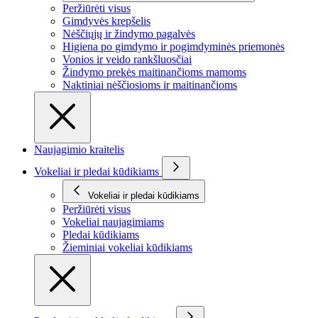
Peržiūrėti visus
Gimdyvės krepšelis
Nėščiųjų ir žindymo pagalvės
Higiena po gimdymo ir pogimdyminės priemonės
Vonios ir veido rankšluosčiai
Žindymo prekės maitinančioms mamoms
Naktiniai nėščiosioms ir maitinančioms
Naujagimio kraitelis
Vokeliai ir pledai kūdikiams
Vokeliai ir pledai kūdikiams
Peržiūrėti visus
Vokeliai naujagimiams
Pledai kūdikiams
Žieminiai vokeliai kūdikiams