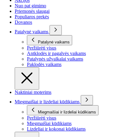
Akcijos
Nuo pat gimimo
Priemonės slaugai
Populiaros prekės
Dovanos
Patalynė vaikams
Patalynė vaikams
Peržiūrėti visus
Antklodės ir pagalvės vaikams
Patalynės užvalkalai vaikams
Paklodės vaikams
Naktiniai moterims
Miegmaišiai ir lizdeliai kūdikiams
Miegmaišiai ir lizdeliai kūdikiams
Peržiūrėti visus
Miegmaišiai kūdikiams
Lizdeliai ir kokonai kūdikiams