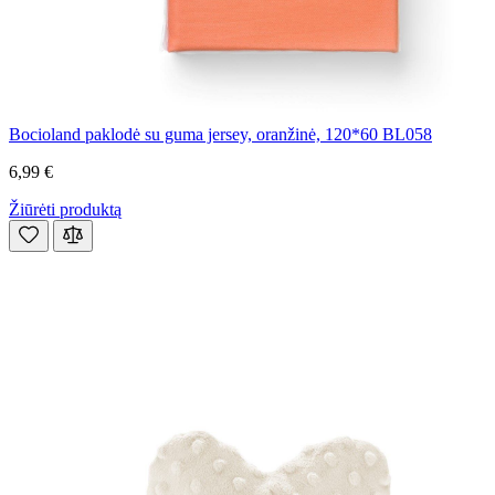
Bocioland paklodė su guma jersey, oranžinė, 120*60 BL058
6,99 €
Žiūrėti produktą