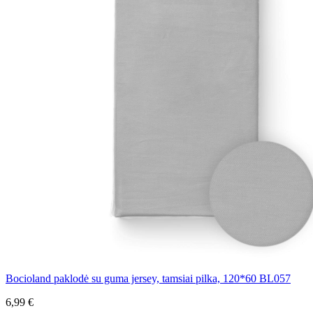
Bocioland paklodė su guma jersey, tamsiai pilka, 120*60 BL057
6,99 €