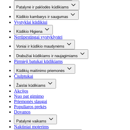
Patalynė ir paklodės kūdikiams
Kūdikio kambarys ir saugumas
Vystyklai kūdikiui
Kūdikio Higiena
Nerūpestingai vystyklystei
Voniai ir kūdikio maudynėms
Drabužiai kūdikiams ir naujagimiams
Pirmieji batukai kūdikiams
Kūdikių maitinimo priemonės
Čiulptukai
Žaislai kūdikiams
Akcijos
Nuo pat gimimo
Priemonės slaugai
Populiaros prekės
Dovanos
Patalynė vaikams
Naktiniai moterims