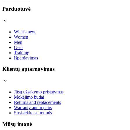
Parduotuvė
What's new
Women
Men
Gear
Training
Išpardavimas
Klientų aptarnavimas
Jūsų užsakymo pristatymas
Mokėjimo būdai
Returns and replacements
Warranty and repairs
Susisiekite su mumis
Mūsų įmonė