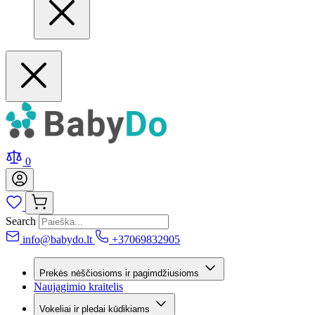
0
Search
info@babydo.lt
+37069832905
Prekės nėščiosioms ir pagimdžiusioms
Naujagimio kraitelis
Vokeliai ir pledai kūdikiams