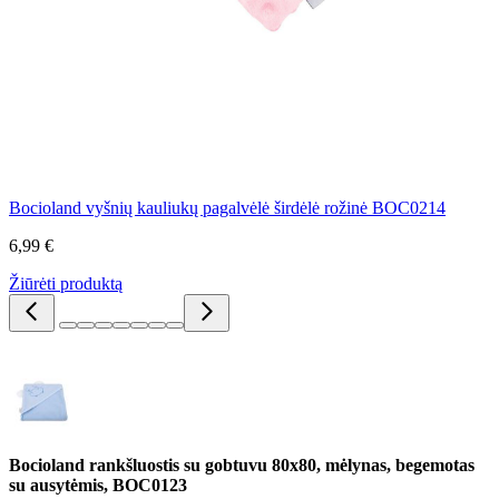
Bocioland vyšnių kauliukų pagalvėlė širdėlė rožinė BOC0214
6,99 €
Žiūrėti produktą
Bocioland rankšluostis su gobtuvu 80x80, mėlynas, begemotas
su ausytėmis, BOC0123