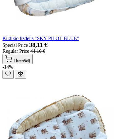
Kūdikio lizdelis "SKY PILOT BLUE"
38,11 €
Special Price
Regular Price
44,10 €
Į krepšelį
-14%