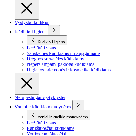
Vystyklai kūdikiui
Kūdikio Higiena
Kūdikio Higiena
Peržiūrėti visus
Sauskelnės kūdikiams ir naujagimiams
Drėgnos servetėlės kūdikiams
Neperšlampami paklotai kūdikiams
Higienos priemonės ir kosmetika kūdikiams
Nerūpestingai vystyklystei
Voniai ir kūdikio maudynėms
Voniai ir kūdikio maudynėms
Peržiūrėti visus
Rankšluosčiai kūdikiams
Vonios rankšluosčiai