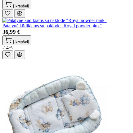
Į krepšelį
Patalynė kūdikiams su paklode "Royal powder pink"
36,99 €
Į krepšelį
-14%