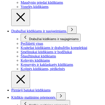
Maudynių priedai kūdikiams
Vonelės kūdikiams
Drabužiai kūdikiams ir naujagimiams
Drabužiai kūdikiams ir naujagimiams
Peržiūrėti visus
Kraiteliai kūdikiams ir drabužėlių komplektai
Smėlinukai kūdikiams ir bodžiukai
Šliaužtinukai kūdikiams
Kelnytės kūdikiams
Kepurytės ir kaklaskarės kūdikiams
Kojinės kūdikiams, pėdkelnės
Pirmieji batukai kūdikiams
Kūdikių maitinimo priemonės