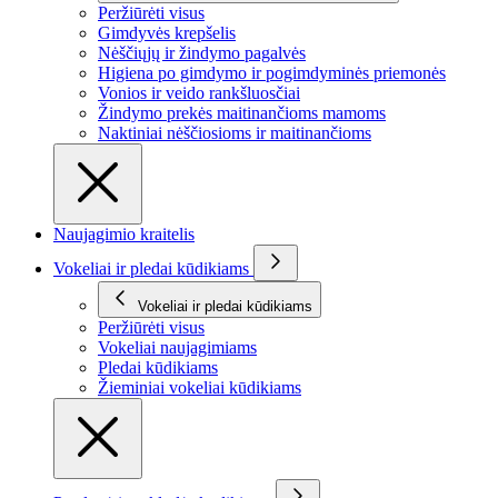
Peržiūrėti visus
Gimdyvės krepšelis
Nėščiųjų ir žindymo pagalvės
Higiena po gimdymo ir pogimdyminės priemonės
Vonios ir veido rankšluosčiai
Žindymo prekės maitinančioms mamoms
Naktiniai nėščiosioms ir maitinančioms
Naujagimio kraitelis
Vokeliai ir pledai kūdikiams
Vokeliai ir pledai kūdikiams
Peržiūrėti visus
Vokeliai naujagimiams
Pledai kūdikiams
Žieminiai vokeliai kūdikiams