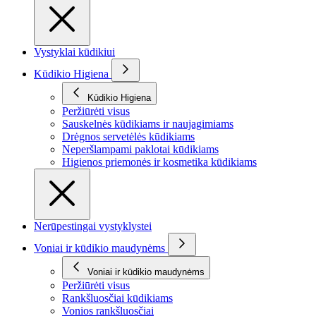
Vystyklai kūdikiui
Kūdikio Higiena
Kūdikio Higiena
Peržiūrėti visus
Sauskelnės kūdikiams ir naujagimiams
Drėgnos servetėlės kūdikiams
Neperšlampami paklotai kūdikiams
Higienos priemonės ir kosmetika kūdikiams
Nerūpestingai vystyklystei
Voniai ir kūdikio maudynėms
Voniai ir kūdikio maudynėms
Peržiūrėti visus
Rankšluosčiai kūdikiams
Vonios rankšluosčiai