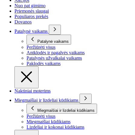
Akcijos
Nuo pat gimimo
Priemonės slaugai
Populiaros prekės
Dovanos
Patalynė vaikams
Patalynė vaikams
Peržiūrėti visus
Antklodės ir pagalvės vaikams
Patalynės užvalkalai vaikams
Paklodės vaikams
Naktiniai moterims
Miegmaišiai ir lizdeliai kūdikiams
Miegmaišiai ir lizdeliai kūdikiams
Peržiūrėti visus
Miegmaišiai kūdikiams
Lizdeliai ir kokonai kūdikiams