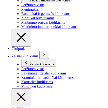
Kūdikių maitinimo priemonės
Peržiūrėti visus
Pientraukiai
Buteliukai ir gertuvės kūdikiams
Žindukai buteliukams
Maitinimo priedai kūdikiams
Maitinimo indai ir įrankiai kūdikiams
Čiulptukai
Žaislai kūdikiams
Žaislai kūdikiams
Peržiūrėti visus
Lavinamieji žaislai kūdikiams
Kramtukai ir barškučiai kūdikiams
Karuselės kūdikiams
Migdukai kūdikiams