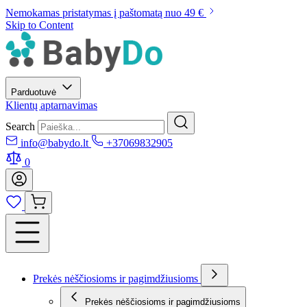
Nemokamas pristatymas į paštomatą nuo 49 €
Skip to Content
Parduotuvė
Klientų aptarnavimas
Search
info@babydo.lt
+37069832905
0
Prekės nėščiosioms ir pagimdžiusioms
Prekės nėščiosioms ir pagimdžiusioms