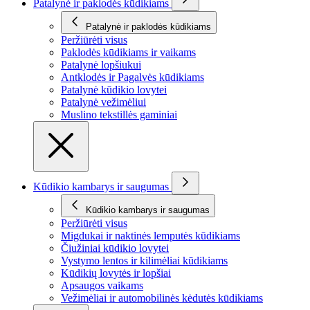
Patalynė ir paklodės kūdikiams
Patalynė ir paklodės kūdikiams
Peržiūrėti visus
Paklodės kūdikiams ir vaikams
Patalynė lopšiukui
Antklodės ir Pagalvės kūdikiams
Patalynė kūdikio lovytei
Patalynė vežimėliui
Muslino tekstillės gaminiai
Kūdikio kambarys ir saugumas
Kūdikio kambarys ir saugumas
Peržiūrėti visus
Migdukai ir naktinės lemputės kūdikiams
Čiužiniai kūdikio lovytei
Vystymo lentos ir kilimėliai kūdikiams
Kūdikių lovytės ir lopšiai
Apsaugos vaikams
Vežimėliai ir automobilinės kėdutės kūdikiams