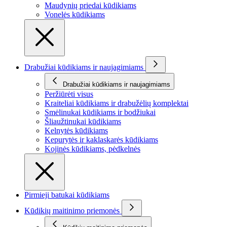
Maudynių priedai kūdikiams
Vonelės kūdikiams
Drabužiai kūdikiams ir naujagimiams
Drabužiai kūdikiams ir naujagimiams
Peržiūrėti visus
Kraiteliai kūdikiams ir drabužėlių komplektai
Smėlinukai kūdikiams ir bodžiukai
Šliaužtinukai kūdikiams
Kelnytės kūdikiams
Kepurytės ir kaklaskarės kūdikiams
Kojinės kūdikiams, pėdkelnės
Pirmieji batukai kūdikiams
Kūdikių maitinimo priemonės