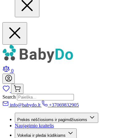
0
Search
info@babydo.lt
+37069832905
Prekės nėščiosioms ir pagimdžiusioms
Naujagimio kraitelis
Vokeliai ir pledai kūdikiams