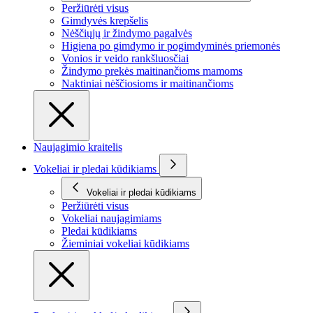
Peržiūrėti visus
Gimdyvės krepšelis
Nėščiųjų ir žindymo pagalvės
Higiena po gimdymo ir pogimdyminės priemonės
Vonios ir veido rankšluosčiai
Žindymo prekės maitinančioms mamoms
Naktiniai nėščiosioms ir maitinančioms
Naujagimio kraitelis
Vokeliai ir pledai kūdikiams
Vokeliai ir pledai kūdikiams
Peržiūrėti visus
Vokeliai naujagimiams
Pledai kūdikiams
Žieminiai vokeliai kūdikiams