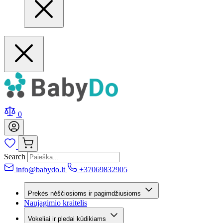
0
Search
info@babydo.lt
+37069832905
Prekės nėščiosioms ir pagimdžiusioms
Naujagimio kraitelis
Vokeliai ir pledai kūdikiams