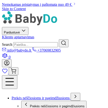
Nemokamas pristatymas į paštomatą nuo 49 €
Skip to Content
Parduotuvė
Klientų aptarnavimas
Search
info@babydo.lt
+37069832905
0
Prekės nėščiosioms ir pagimdžiusioms
Prekės nėščiosioms ir pagimdžiusioms