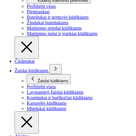
Kūdikių maitinimo priemonės
Peržiūrėti visus
Pientraukiai
Buteliukai ir gertuvės kūdikiams
Žindukai buteliukams
Maitinimo priedai kūdikiams
Maitinimo indai ir įrankiai kūdikiams
Čiulptukai
Žaislai kūdikiams
Žaislai kūdikiams
Peržiūrėti visus
Lavinamieji žaislai kūdikiams
Kramtukai ir barškučiai kūdikiams
Karuselės kūdikiams
Migdukai kūdikiams