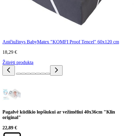
Antčiužinys BabyMatex "KOMFI Proof Tencel" 60x120 cm
18,29 €
Žiūrėti produktą
Pagalvė kūdikio lopšiukui ar vežimėliui 40x36cm "Klin
original"
22,89 €