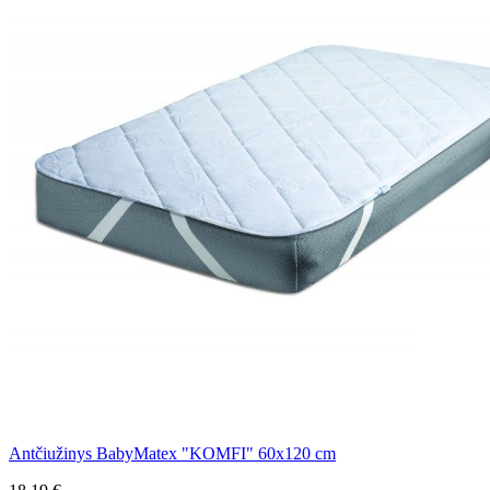
Antčiužinys BabyMatex "KOMFI" 60x120 cm