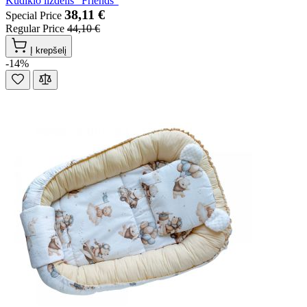
Kūdikio lizdelis "Friends"
38,11 €
Special Price
Regular Price
44,10 €
Į krepšelį
-14%