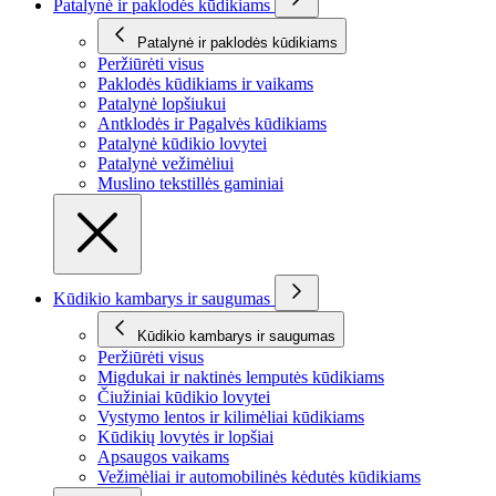
Patalynė ir paklodės kūdikiams
Patalynė ir paklodės kūdikiams
Peržiūrėti visus
Paklodės kūdikiams ir vaikams
Patalynė lopšiukui
Antklodės ir Pagalvės kūdikiams
Patalynė kūdikio lovytei
Patalynė vežimėliui
Muslino tekstillės gaminiai
Kūdikio kambarys ir saugumas
Kūdikio kambarys ir saugumas
Peržiūrėti visus
Migdukai ir naktinės lemputės kūdikiams
Čiužiniai kūdikio lovytei
Vystymo lentos ir kilimėliai kūdikiams
Kūdikių lovytės ir lopšiai
Apsaugos vaikams
Vežimėliai ir automobilinės kėdutės kūdikiams