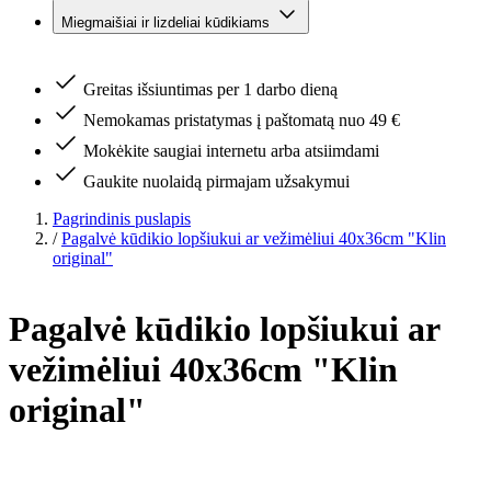
Miegmaišiai ir lizdeliai kūdikiams
Greitas išsiuntimas per 1 darbo dieną
Nemokamas pristatymas į paštomatą nuo 49 €
Mokėkite saugiai internetu arba atsiimdami
Gaukite nuolaidą pirmajam užsakymui
Pagrindinis puslapis
/
Pagalvė kūdikio lopšiukui ar vežimėliui 40x36cm "Klin
original"
Pagalvė kūdikio lopšiukui ar
vežimėliui 40x36cm "Klin
original"