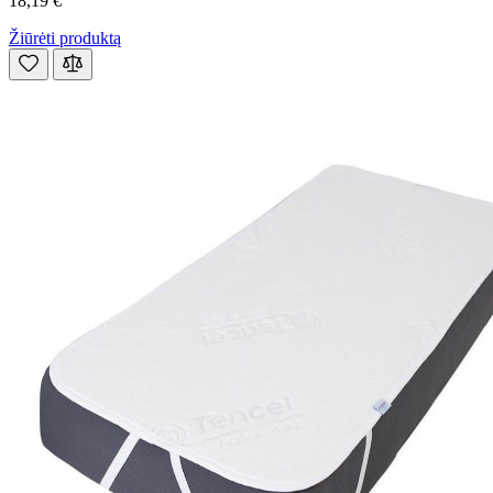
18,19 €
Žiūrėti produktą