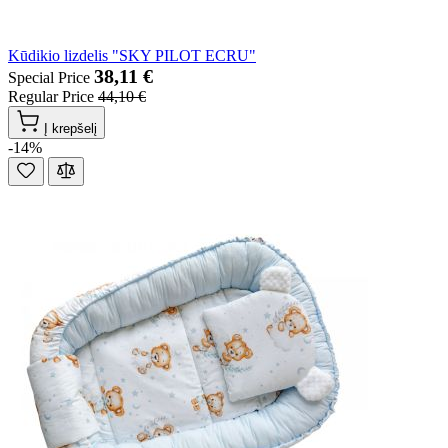
Kūdikio lizdelis "SKY PILOT ECRU"
38,11 €
Special Price
Regular Price
44,10 €
Į krepšelį
-14%