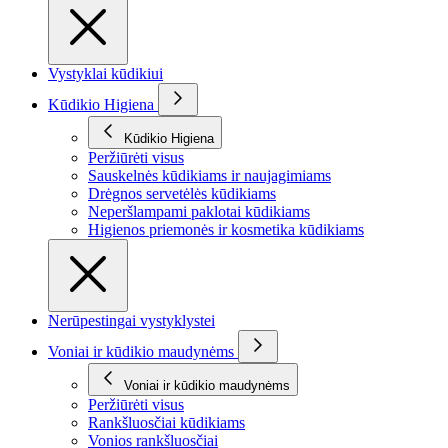
Vystyklai kūdikiui
Kūdikio Higiena
Kūdikio Higiena
Peržiūrėti visus
Sauskelnės kūdikiams ir naujagimiams
Drėgnos servetėlės kūdikiams
Neperšlampami paklotai kūdikiams
Higienos priemonės ir kosmetika kūdikiams
Nerūpestingai vystyklystei
Voniai ir kūdikio maudynėms
Voniai ir kūdikio maudynėms
Peržiūrėti visus
Rankšluosčiai kūdikiams
Vonios rankšluosčiai