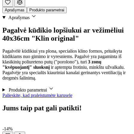
Aprašymas
Produkto parametrai
Aprašymas
Pagalvė kūdikio lopšiukui ar vežimėliui
40x36cm "Klin original"
Pagalvėlė kūdikiui yra plona, specialios klino formos, pritaikyta
kūdikiams nuo gimimo ir vyresniems. Pagalvė yra pagaminta iš
klasikinių poliureteno putų ("porolono"), turi
3 zonų
"kvėpuojantį" sluoksnį
ir aptempta frotiniu, minkštu užvalkalu.
Pagalvėje yra specialūs kiauriniai kanalai gerinantys ventiliaciją ir
dregmės šalinimą.
Produkto parametrai
Palieskite, kad praleistumėte karuselę
Jums taip pat gali patikti!
-14%