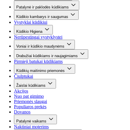
Patalynė ir paklodės kūdikiams
Kūdikio kambarys ir saugumas
Vystyklai kūdikiui
Kūdikio Higiena
Nerūpestingai vystyklystei
Voniai ir kūdikio maudynėms
Drabužiai kūdikiams ir naujagimiams
Pirmieji batukai kūdikiams
Kūdikių maitinimo priemonės
Čiulptukai
Žaislai kūdikiams
Akcijos
Nuo pat gimimo
Priemonės slaugai
Populiaros prekės
Dovanos
Patalynė vaikams
Naktiniai moterims