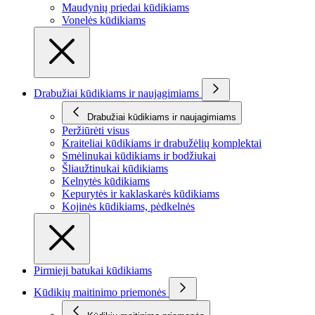
Maudynių priedai kūdikiams
Vonelės kūdikiams
Drabužiai kūdikiams ir naujagimiams
Drabužiai kūdikiams ir naujagimiams
Peržiūrėti visus
Kraiteliai kūdikiams ir drabužėlių komplektai
Smėlinukai kūdikiams ir bodžiukai
Šliaužtinukai kūdikiams
Kelnytės kūdikiams
Kepurytės ir kaklaskarės kūdikiams
Kojinės kūdikiams, pėdkelnės
Pirmieji batukai kūdikiams
Kūdikių maitinimo priemonės