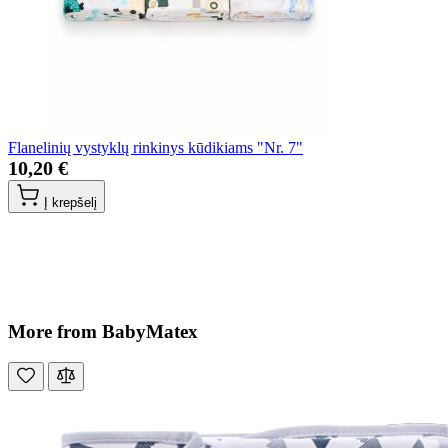
Flanelinių vystyklų rinkinys kūdikiams "Nr. 7"
10,20 €
Į krepšelį
More from BabyMatex