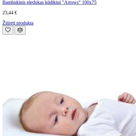
Bambukinis pledukas kūdikiui "Arrows" 100x75
23,44 €
Žiūrėti produktą