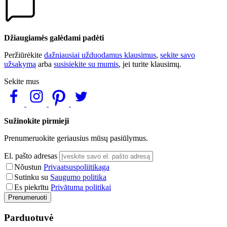
Džiaugiamės galėdami padėti
Peržiūrėkite
dažniausiai užduodamus klausimus
,
sekite savo
užsakymą
arba
susisiekite su mumis
, jei turite klausimų.
Sekite mus
Sužinokite pirmieji
Prenumeruokite geriausius mūsų pasiūlymus.
El. pašto adresas
Nõustun
Privaatsuspoliitikaga
Sutinku su
Saugumo politika
Es piekrītu
Privātuma politikai
Prenumeruoti
Parduotuvė