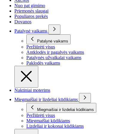
Akcijos
Nuo pat gimimo
Priemonės slaugai
Populiaros prekės
Dovanos
Patalynė vaikams
Patalynė vaikams
Peržiūrėti visus
Antklodės ir pagalvės vaikams
Patalynės užvalkalai vaikams
Paklodės vaikams
Naktiniai moterims
Miegmaišiai ir lizdeliai kūdikiams
Miegmaišiai ir lizdeliai kūdikiams
Peržiūrėti visus
Miegmaišiai kūdikiams
Lizdeliai ir kokonai kūdikiams