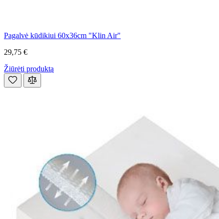
Pagalvė kūdikiui 60x36cm "Klin Air"
29,75 €
Žiūrėti produktą