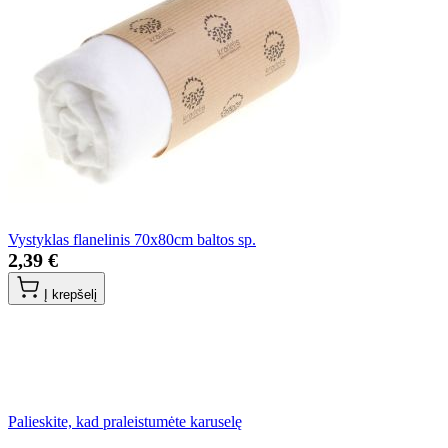
Vystyklas flanelinis 70x80cm baltos sp.
2,39 €
Į krepšelį
Palieskite, kad praleistumėte karuselę