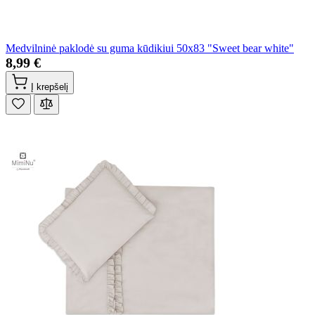
Medvilninė paklodė su guma kūdikiui 50x83 "Sweet bear white"
8,99 €
Į krepšelį