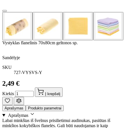
Vystyklas flanelinis 70x80cm geltonos sp.
Sandėlyje
SKU
727-VYSVS-Y
2,49 €
Kiekis
Į krepšelį
Aprašymas
Produkto parametrai
Aprašymas
Labai minkštas iš švelnus prisilietimui audinukas, pasiūtas iš
minkštos kokybiškos flanelės. Gali būti naudojamas ir kaip