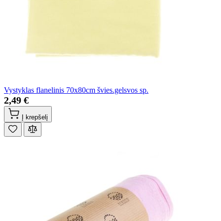
Vystyklas flanelinis 70x80cm švies.gelsvos sp.
2,49 €
Į krepšelį