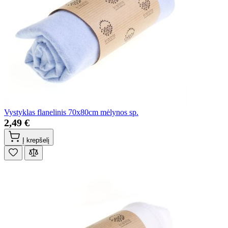
Vystyklas flanelinis 70x80cm mėlynos sp.
2,49 €
Į krepšelį