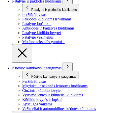
Patalynė ir paklodės kūdikiams
Patalynė ir paklodės kūdikiams
Peržiūrėti visus
Paklodės kūdikiams ir vaikams
Patalynė lopšiukui
Antklodės ir Pagalvės kūdikiams
Patalynė kūdikio lovytei
Patalynė vežimėliui
Muslino tekstillės gaminiai
Kūdikio kambarys ir saugumas
Kūdikio kambarys ir saugumas
Peržiūrėti visus
Migdukai ir naktinės lemputės kūdikiams
Čiužiniai kūdikio lovytei
Vystymo lentos ir kilimėliai kūdikiams
Kūdikių lovytės ir lopšiai
Apsaugos vaikams
Vežimėliai ir automobilinės kėdutės kūdikiams