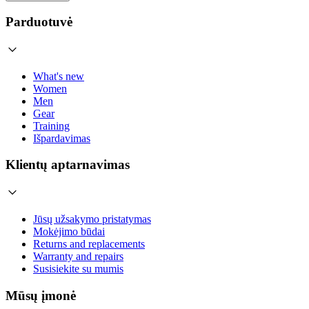
Parduotuvė
What's new
Women
Men
Gear
Training
Išpardavimas
Klientų aptarnavimas
Jūsų užsakymo pristatymas
Mokėjimo būdai
Returns and replacements
Warranty and repairs
Susisiekite su mumis
Mūsų įmonė