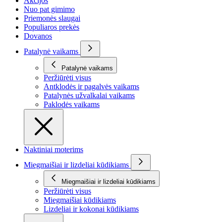
Akcijos
Nuo pat gimimo
Priemonės slaugai
Populiaros prekės
Dovanos
Patalynė vaikams
Patalynė vaikams
Peržiūrėti visus
Antklodės ir pagalvės vaikams
Patalynės užvalkalai vaikams
Paklodės vaikams
Naktiniai moterims
Miegmaišiai ir lizdeliai kūdikiams
Miegmaišiai ir lizdeliai kūdikiams
Peržiūrėti visus
Miegmaišiai kūdikiams
Lizdeliai ir kokonai kūdikiams