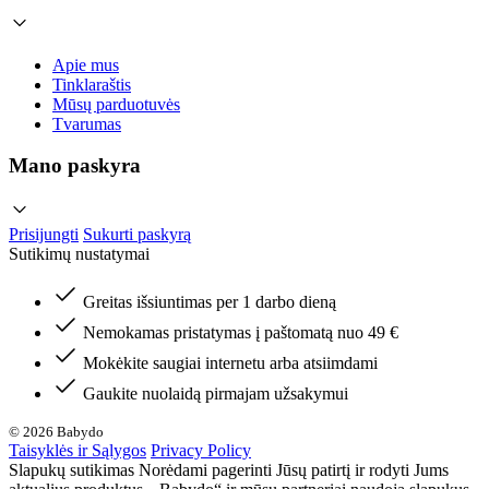
Apie mus
Tinklaraštis
Mūsų parduotuvės
Tvarumas
Mano paskyra
Prisijungti
Sukurti paskyrą
Sutikimų nustatymai
Greitas išsiuntimas per 1 darbo dieną
Nemokamas pristatymas į paštomatą nuo 49 €
Mokėkite saugiai internetu arba atsiimdami
Gaukite nuolaidą pirmajam užsakymui
© 2026 Babydo
Taisyklės ir Sąlygos
Privacy Policy
Slapukų sutikimas Norėdami pagerinti Jūsų patirtį ir rodyti Jums