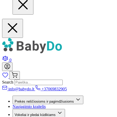
0
Search
info@babydo.lt
+37069832905
Prekės nėščiosioms ir pagimdžiusioms
Naujagimio kraitelis
Vokeliai ir pledai kūdikiams