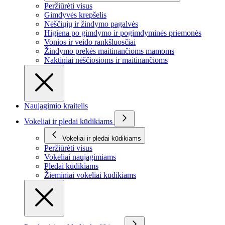
Peržiūrėti visus
Gimdyvės krepšelis
Nėščiųjų ir žindymo pagalvės
Higiena po gimdymo ir pogimdyminės priemonės
Vonios ir veido rankšluosčiai
Žindymo prekės maitinančioms mamoms
Naktiniai nėščiosioms ir maitinančioms
Naujagimio kraitelis
Vokeliai ir pledai kūdikiams
Vokeliai ir pledai kūdikiams
Peržiūrėti visus
Vokeliai naujagimiams
Pledai kūdikiams
Žieminiai vokeliai kūdikiams