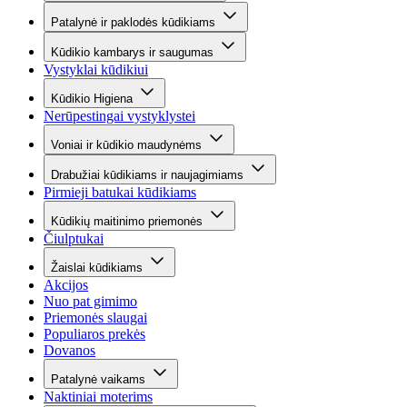
Patalynė ir paklodės kūdikiams
Kūdikio kambarys ir saugumas
Vystyklai kūdikiui
Kūdikio Higiena
Nerūpestingai vystyklystei
Voniai ir kūdikio maudynėms
Drabužiai kūdikiams ir naujagimiams
Pirmieji batukai kūdikiams
Kūdikių maitinimo priemonės
Čiulptukai
Žaislai kūdikiams
Akcijos
Nuo pat gimimo
Priemonės slaugai
Populiaros prekės
Dovanos
Patalynė vaikams
Naktiniai moterims