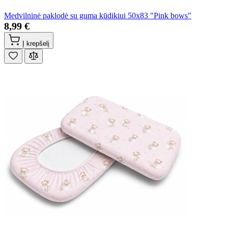
Medvilninė paklodė su guma kūdikiui 50x83 "Pink bows"
8,99 €
Į krepšelį