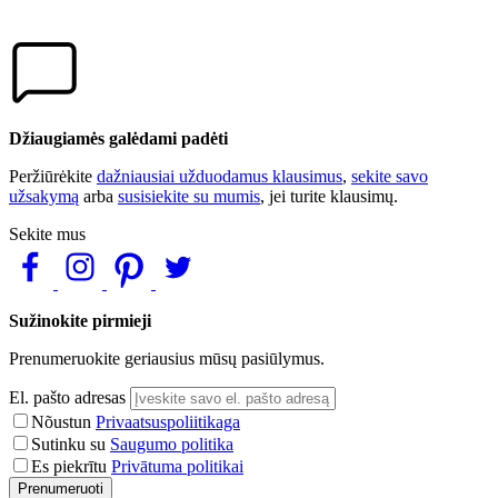
Džiaugiamės galėdami padėti
Peržiūrėkite
dažniausiai užduodamus klausimus
,
sekite savo
užsakymą
arba
susisiekite su mumis
, jei turite klausimų.
Sekite mus
Sužinokite pirmieji
Prenumeruokite geriausius mūsų pasiūlymus.
El. pašto adresas
Nõustun
Privaatsuspoliitikaga
Sutinku su
Saugumo politika
Es piekrītu
Privātuma politikai
Prenumeruoti