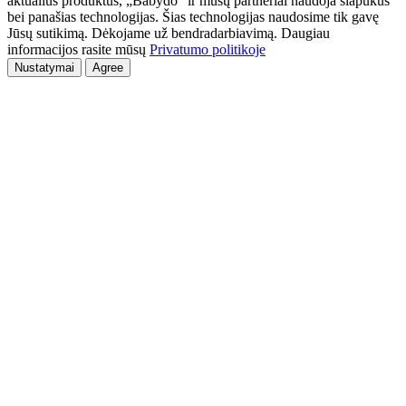
aktualius produktus, „Babydo“ ir mūsų partneriai naudoja slapukus
bei panašias technologijas. Šias technologijas naudosime tik gavę
Jūsų sutikimą. Dėkojame už bendradarbiavimą. Daugiau
informacijos rasite mūsų
Privatumo politikoje
Nustatymai
Agree