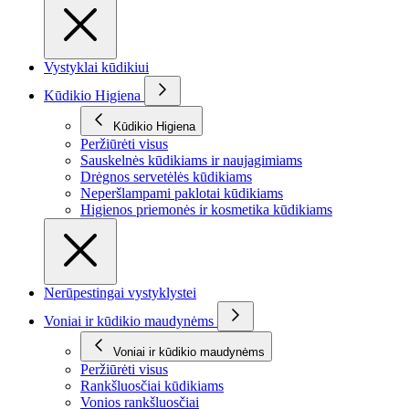
Vystyklai kūdikiui
Kūdikio Higiena
Kūdikio Higiena
Peržiūrėti visus
Sauskelnės kūdikiams ir naujagimiams
Drėgnos servetėlės kūdikiams
Neperšlampami paklotai kūdikiams
Higienos priemonės ir kosmetika kūdikiams
Nerūpestingai vystyklystei
Voniai ir kūdikio maudynėms
Voniai ir kūdikio maudynėms
Peržiūrėti visus
Rankšluosčiai kūdikiams
Vonios rankšluosčiai