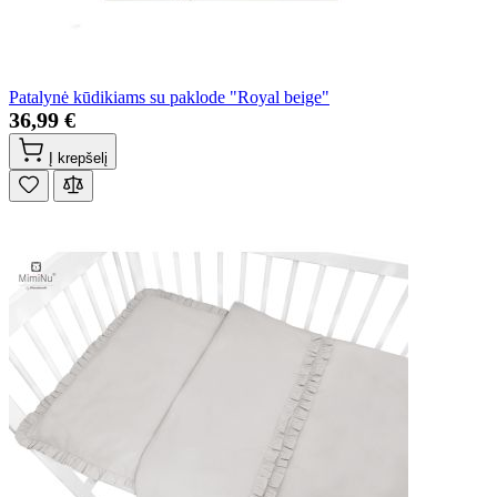
Patalynė kūdikiams su paklode "Royal beige"
36,99 €
Į krepšelį