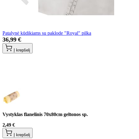
Patalynė kūdikiams su paklode "Royal" pilka
36,99 €
Į krepšelį
Vystyklas flanelinis 70x80cm geltonos sp.
2,49 €
Į krepšelį