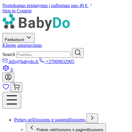
Nemokamas pristatymas į paštomatą nuo 49 €
Skip to Content
Parduotuvė
Klientų aptarnavimas
Search
info@babydo.lt
+37069832905
0
Prekės nėščiosioms ir pagimdžiusioms
Prekės nėščiosioms ir pagimdžiusioms