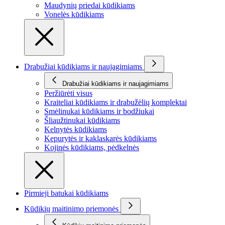
Maudynių priedai kūdikiams
Vonelės kūdikiams
Drabužiai kūdikiams ir naujagimiams
Drabužiai kūdikiams ir naujagimiams
Peržiūrėti visus
Kraiteliai kūdikiams ir drabužėlių komplektai
Smėlinukai kūdikiams ir bodžiukai
Šliaužtinukai kūdikiams
Kelnytės kūdikiams
Kepurytės ir kaklaskarės kūdikiams
Kojinės kūdikiams, pėdkelnės
Pirmieji batukai kūdikiams
Kūdikių maitinimo priemonės