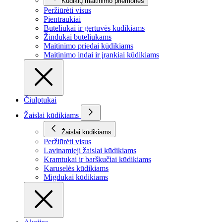
Kūdikių maitinimo priemonės
Peržiūrėti visus
Pientraukiai
Buteliukai ir gertuvės kūdikiams
Žindukai buteliukams
Maitinimo priedai kūdikiams
Maitinimo indai ir įrankiai kūdikiams
Čiulptukai
Žaislai kūdikiams
Žaislai kūdikiams
Peržiūrėti visus
Lavinamieji žaislai kūdikiams
Kramtukai ir barškučiai kūdikiams
Karuselės kūdikiams
Migdukai kūdikiams