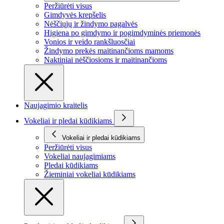
Peržiūrėti visus
Gimdyvės krepšelis
Nėščiųjų ir žindymo pagalvės
Higiena po gimdymo ir pogimdyminės priemonės
Vonios ir veido rankšluosčiai
Žindymo prekės maitinančioms mamoms
Naktiniai nėščiosioms ir maitinančioms
Naujagimio kraitelis
Vokeliai ir pledai kūdikiams
Vokeliai ir pledai kūdikiams
Peržiūrėti visus
Vokeliai naujagimiams
Pledai kūdikiams
Žieminiai vokeliai kūdikiams