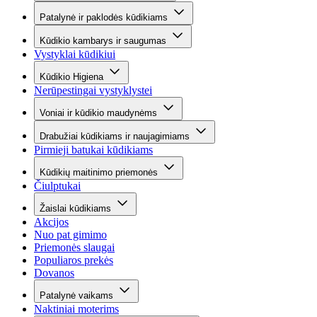
Patalynė ir paklodės kūdikiams
Kūdikio kambarys ir saugumas
Vystyklai kūdikiui
Kūdikio Higiena
Nerūpestingai vystyklystei
Voniai ir kūdikio maudynėms
Drabužiai kūdikiams ir naujagimiams
Pirmieji batukai kūdikiams
Kūdikių maitinimo priemonės
Čiulptukai
Žaislai kūdikiams
Akcijos
Nuo pat gimimo
Priemonės slaugai
Populiaros prekės
Dovanos
Patalynė vaikams
Naktiniai moterims