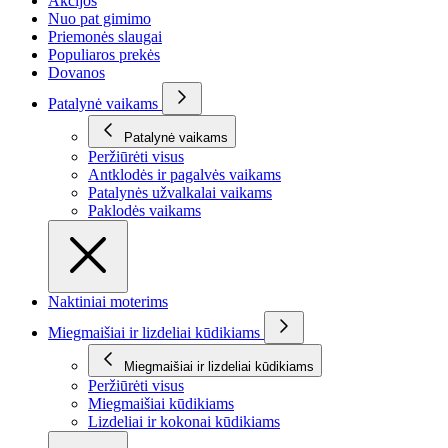
Akcijos
Nuo pat gimimo
Priemonės slaugai
Populiaros prekės
Dovanos
Patalynė vaikams
Patalynė vaikams
Peržiūrėti visus
Antklodės ir pagalvės vaikams
Patalynės užvalkalai vaikams
Paklodės vaikams
Naktiniai moterims
Miegmaišiai ir lizdeliai kūdikiams
Miegmaišiai ir lizdeliai kūdikiams
Peržiūrėti visus
Miegmaišiai kūdikiams
Lizdeliai ir kokonai kūdikiams