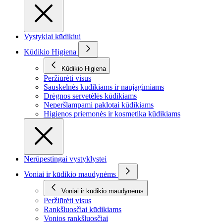
Vystyklai kūdikiui
Kūdikio Higiena
Kūdikio Higiena
Peržiūrėti visus
Sauskelnės kūdikiams ir naujagimiams
Drėgnos servetėlės kūdikiams
Neperšlampami paklotai kūdikiams
Higienos priemonės ir kosmetika kūdikiams
Nerūpestingai vystyklystei
Voniai ir kūdikio maudynėms
Voniai ir kūdikio maudynėms
Peržiūrėti visus
Rankšluosčiai kūdikiams
Vonios rankšluosčiai