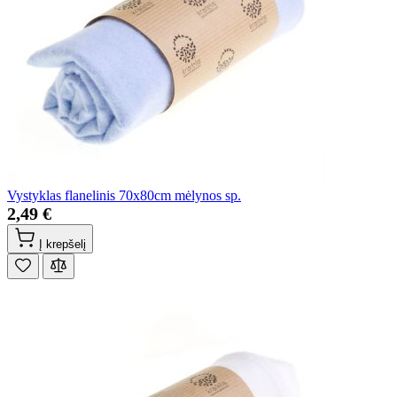
Vystyklas flanelinis 70x80cm mėlynos sp.
2,49 €
Į krepšelį