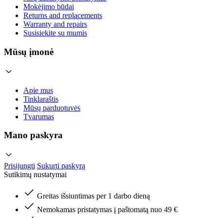
Mokėjimo būdai
Returns and replacements
Warranty and repairs
Susisiekite su mumis
Mūsų įmonė
Apie mus
Tinklaraštis
Mūsų parduotuvės
Tvarumas
Mano paskyra
Prisijungti
Sukurti paskyrą
Sutikimų nustatymai
Greitas išsiuntimas per 1 darbo dieną
Nemokamas pristatymas į paštomatą nuo 49 €