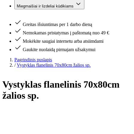
Miegmaišiai ir lizdeliai kūdikiams
Greitas išsiuntimas per 1 darbo dieną
Nemokamas pristatymas į paštomatą nuo 49 €
Mokėkite saugiai internetu arba atsiimdami
Gaukite nuolaidą pirmajam užsakymui
Pagrindinis puslapis
/
Vystyklas flanelinis 70x80cm žalios sp.
Vystyklas flanelinis 70x80cm
žalios sp.