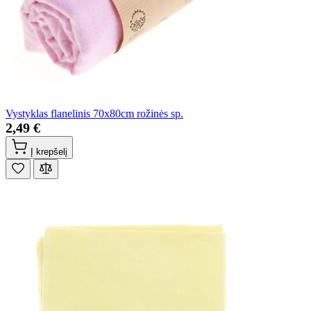
Vystyklas flanelinis 70x80cm rožinės sp.
2,49 €
Į krepšelį