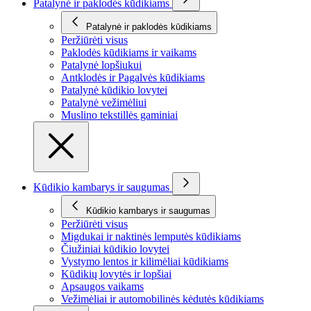
Patalynė ir paklodės kūdikiams
Patalynė ir paklodės kūdikiams
Peržiūrėti visus
Paklodės kūdikiams ir vaikams
Patalynė lopšiukui
Antklodės ir Pagalvės kūdikiams
Patalynė kūdikio lovytei
Patalynė vežimėliui
Muslino tekstillės gaminiai
Kūdikio kambarys ir saugumas
Kūdikio kambarys ir saugumas
Peržiūrėti visus
Migdukai ir naktinės lemputės kūdikiams
Čiužiniai kūdikio lovytei
Vystymo lentos ir kilimėliai kūdikiams
Kūdikių lovytės ir lopšiai
Apsaugos vaikams
Vežimėliai ir automobilinės kėdutės kūdikiams