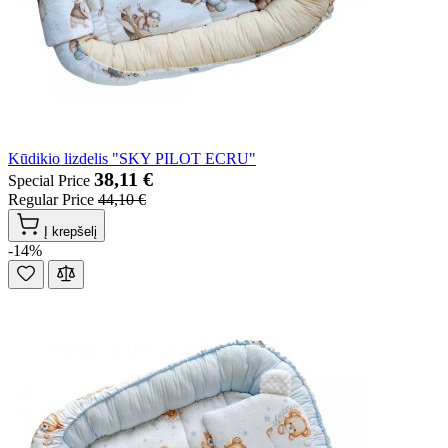
Kūdikio lizdelis "SKY PILOT ECRU"
38,11 €
Special Price
Regular Price
44,10 €
Į krepšelį
-14%