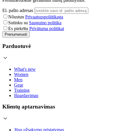
Prenumeruokite geriausius mūsų pasiūlymus.
El. pašto adresas
Nõustun
Privaatsuspoliitikaga
Sutinku su
Saugumo politika
Es piekrītu
Privātuma politikai
Prenumeruoti
Parduotuvė
What's new
Women
Men
Gear
Training
Išpardavimas
Klientų aptarnavimas
Jūsų užsakymo pristatymas