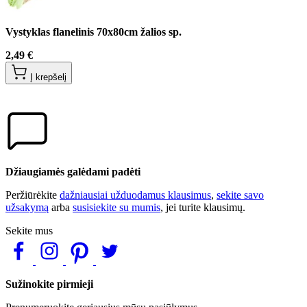
Vystyklas flanelinis 70x80cm žalios sp.
2,49 €
Į krepšelį
Džiaugiamės galėdami padėti
Peržiūrėkite
dažniausiai užduodamus klausimus
,
sekite savo
užsakymą
arba
susisiekite su mumis
, jei turite klausimų.
Sekite mus
Sužinokite pirmieji