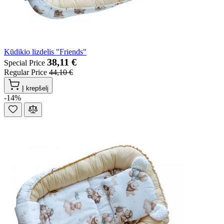
Kūdikio lizdelis "Friends"
38,11 €
Special Price
Regular Price
44,10 €
Į krepšelį
-14%