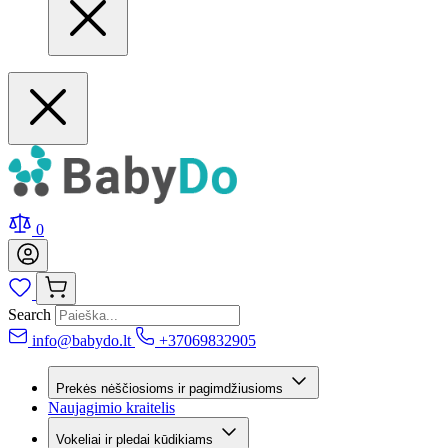
0
Search
info@babydo.lt
+37069832905
Prekės nėščiosioms ir pagimdžiusioms
Naujagimio kraitelis
Vokeliai ir pledai kūdikiams