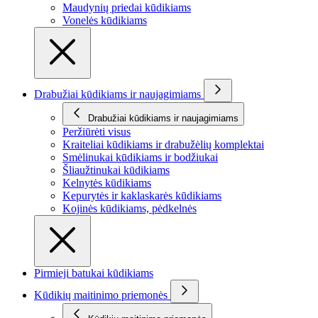
Maudynių priedai kūdikiams
Vonelės kūdikiams
Drabužiai kūdikiams ir naujagimiams
Drabužiai kūdikiams ir naujagimiams
Peržiūrėti visus
Kraiteliai kūdikiams ir drabužėlių komplektai
Smėlinukai kūdikiams ir bodžiukai
Šliaužtinukai kūdikiams
Kelnytės kūdikiams
Kepurytės ir kaklaskarės kūdikiams
Kojinės kūdikiams, pėdkelnės
Pirmieji batukai kūdikiams
Kūdikių maitinimo priemonės