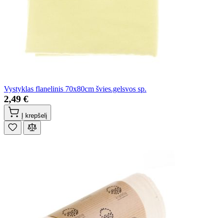
Vystyklas flanelinis 70x80cm švies.gelsvos sp.
2,49 €
Į krepšelį