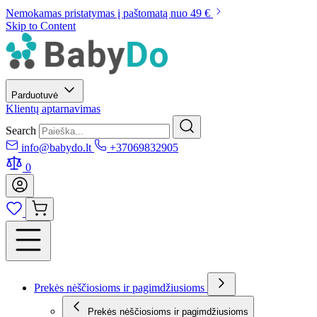
Nemokamas pristatymas į paštomatą nuo 49 €
Skip to Content
Parduotuvė
Klientų aptarnavimas
Search
info@babydo.lt
+37069832905
0
Prekės nėščiosioms ir pagimdžiusioms
Prekės nėščiosioms ir pagimdžiusioms