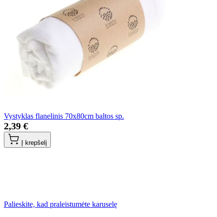
Vystyklas flanelinis 70x80cm baltos sp.
2,39 €
Į krepšelį
Palieskite, kad praleistumėte karuselę