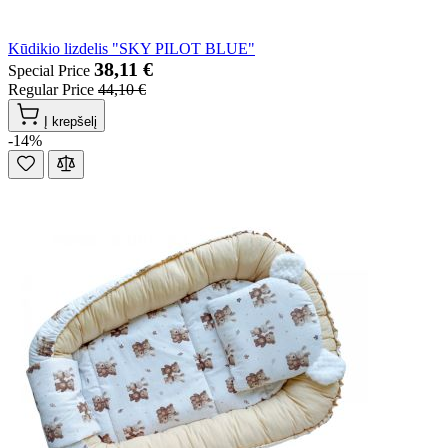
Kūdikio lizdelis "SKY PILOT BLUE"
38,11 €
Special Price
Regular Price
44,10 €
Į krepšelį
-14%