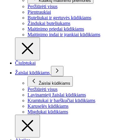
Kūdikių maitinimo priemonės
Peržiūrėti visus
Pientraukiai
Buteliukai ir gertuvės kūdikiams
Žindukai buteliukams
Maitinimo priedai kūdikiams
Maitinimo indai ir įrankiai kūdikiams
Čiulptukai
Žaislai kūdikiams
Žaislai kūdikiams
Peržiūrėti visus
Lavinamieji žaislai kūdikiams
Kramtukai ir barškučiai kūdikiams
Karuselės kūdikiams
Migdukai kūdikiams