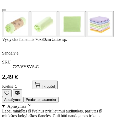
Vystyklas flanelinis 70x80cm žalios sp.
Sandėlyje
SKU
727-VYSVS-G
2,49 €
Kiekis
Į krepšelį
Aprašymas
Produkto parametrai
Aprašymas
Labai minkštas iš švelnus prisilietimui audinukas, pasiūtas iš
minkštos kokybiškos flanelės. Gali būti naudojamas ir kaip