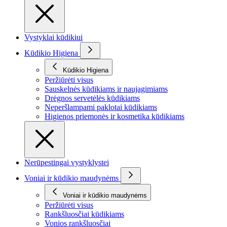
Vystyklai kūdikiui
Kūdikio Higiena
Kūdikio Higiena
Peržiūrėti visus
Sauskelnės kūdikiams ir naujagimiams
Drėgnos servetėlės kūdikiams
Neperšlampami paklotai kūdikiams
Higienos priemonės ir kosmetika kūdikiams
Nerūpestingai vystyklystei
Voniai ir kūdikio maudynėms
Voniai ir kūdikio maudynėms
Peržiūrėti visus
Rankšluosčiai kūdikiams
Vonios rankšluosčiai