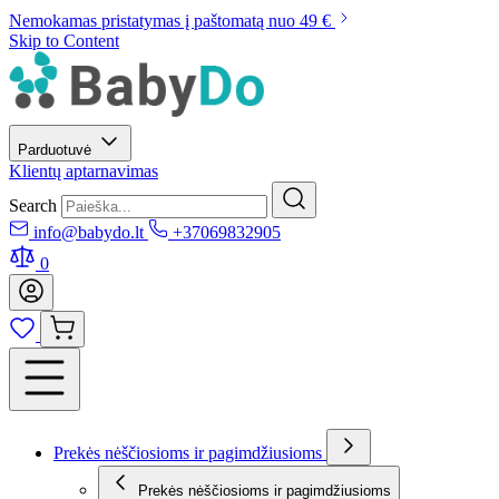
Nemokamas pristatymas į paštomatą nuo 49 €
Skip to Content
Parduotuvė
Klientų aptarnavimas
Search
info@babydo.lt
+37069832905
0
Prekės nėščiosioms ir pagimdžiusioms
Prekės nėščiosioms ir pagimdžiusioms