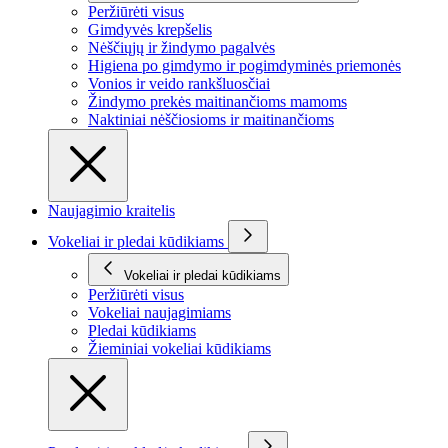
Peržiūrėti visus
Gimdyvės krepšelis
Nėščiųjų ir žindymo pagalvės
Higiena po gimdymo ir pogimdyminės priemonės
Vonios ir veido rankšluosčiai
Žindymo prekės maitinančioms mamoms
Naktiniai nėščiosioms ir maitinančioms
Naujagimio kraitelis
Vokeliai ir pledai kūdikiams
Vokeliai ir pledai kūdikiams
Peržiūrėti visus
Vokeliai naujagimiams
Pledai kūdikiams
Žieminiai vokeliai kūdikiams