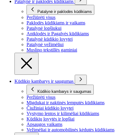
Patalynė ir paklodės kūdikiams
Patalynė ir paklodės kūdikiams
Peržiūrėti visus
Paklodės kūdikiams ir vaikams
Patalynė lopšiukui
Antklodės ir Pagalvės kūdikiams
Patalynė kūdikio lovytei
Patalynė vežimėliui
Muslino tekstillės gaminiai
Kūdikio kambarys ir saugumas
Kūdikio kambarys ir saugumas
Peržiūrėti visus
Migdukai ir naktinės lemputės kūdikiams
Čiužiniai kūdikio lovytei
Vystymo lentos ir kilimėliai kūdikiams
Kūdikių lovytės ir lopšiai
Apsaugos vaikams
Vežimėliai ir automobilinės kėdutės kūdikiams