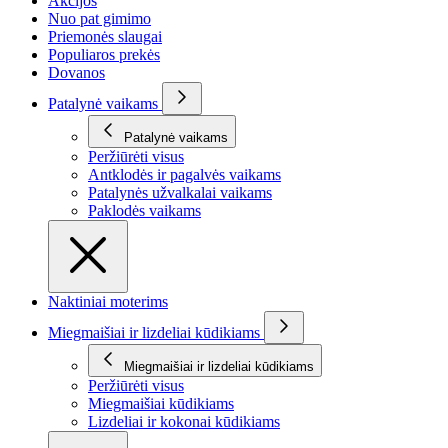
Akcijos
Nuo pat gimimo
Priemonės slaugai
Populiaros prekės
Dovanos
Patalynė vaikams
Patalynė vaikams
Peržiūrėti visus
Antklodės ir pagalvės vaikams
Patalynės užvalkalai vaikams
Paklodės vaikams
Naktiniai moterims
Miegmaišiai ir lizdeliai kūdikiams
Miegmaišiai ir lizdeliai kūdikiams
Peržiūrėti visus
Miegmaišiai kūdikiams
Lizdeliai ir kokonai kūdikiams