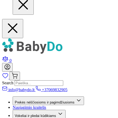
0
Search
info@babydo.lt
+37069832905
Prekės nėščiosioms ir pagimdžiusioms
Naujagimio kraitelis
Vokeliai ir pledai kūdikiams