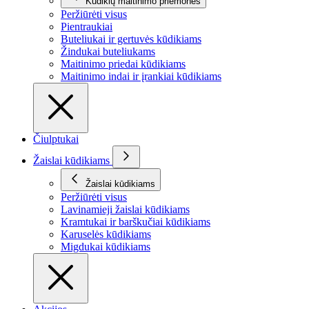
Kūdikių maitinimo priemonės
Peržiūrėti visus
Pientraukiai
Buteliukai ir gertuvės kūdikiams
Žindukai buteliukams
Maitinimo priedai kūdikiams
Maitinimo indai ir įrankiai kūdikiams
Čiulptukai
Žaislai kūdikiams
Žaislai kūdikiams
Peržiūrėti visus
Lavinamieji žaislai kūdikiams
Kramtukai ir barškučiai kūdikiams
Karuselės kūdikiams
Migdukai kūdikiams