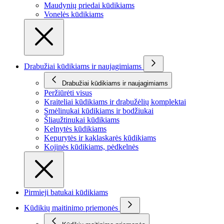
Maudynių priedai kūdikiams
Vonelės kūdikiams
Drabužiai kūdikiams ir naujagimiams
Drabužiai kūdikiams ir naujagimiams
Peržiūrėti visus
Kraiteliai kūdikiams ir drabužėlių komplektai
Smėlinukai kūdikiams ir bodžiukai
Šliaužtinukai kūdikiams
Kelnytės kūdikiams
Kepurytės ir kaklaskarės kūdikiams
Kojinės kūdikiams, pėdkelnės
Pirmieji batukai kūdikiams
Kūdikių maitinimo priemonės