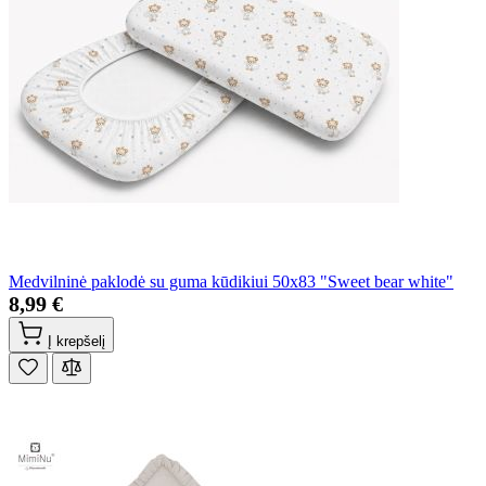
Medvilninė paklodė su guma kūdikiui 50x83 "Sweet bear white"
8,99 €
Į krepšelį