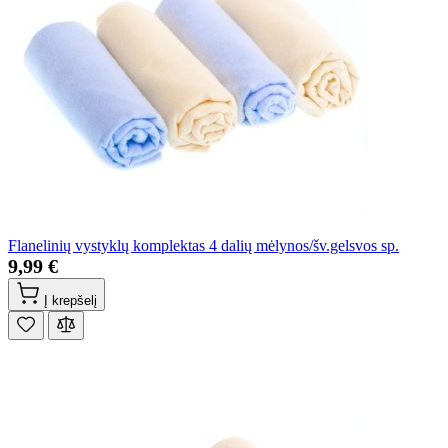
Flanelinių vystyklų komplektas 4 dalių mėlynos/šv.gelsvos sp.
9,99 €
Į krepšelį