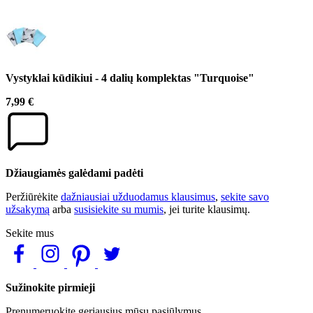
Vystyklai kūdikiui - 4 dalių komplektas "Turquoise"
7,99 €
Džiaugiamės galėdami padėti
Peržiūrėkite
dažniausiai užduodamus klausimus
,
sekite savo
užsakymą
arba
susisiekite su mumis
, jei turite klausimų.
Sekite mus
Sužinokite pirmieji
Prenumeruokite geriausius mūsų pasiūlymus.