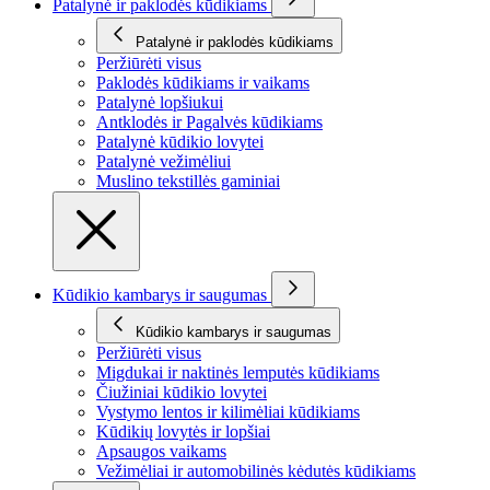
Patalynė ir paklodės kūdikiams
Patalynė ir paklodės kūdikiams
Peržiūrėti visus
Paklodės kūdikiams ir vaikams
Patalynė lopšiukui
Antklodės ir Pagalvės kūdikiams
Patalynė kūdikio lovytei
Patalynė vežimėliui
Muslino tekstillės gaminiai
Kūdikio kambarys ir saugumas
Kūdikio kambarys ir saugumas
Peržiūrėti visus
Migdukai ir naktinės lemputės kūdikiams
Čiužiniai kūdikio lovytei
Vystymo lentos ir kilimėliai kūdikiams
Kūdikių lovytės ir lopšiai
Apsaugos vaikams
Vežimėliai ir automobilinės kėdutės kūdikiams