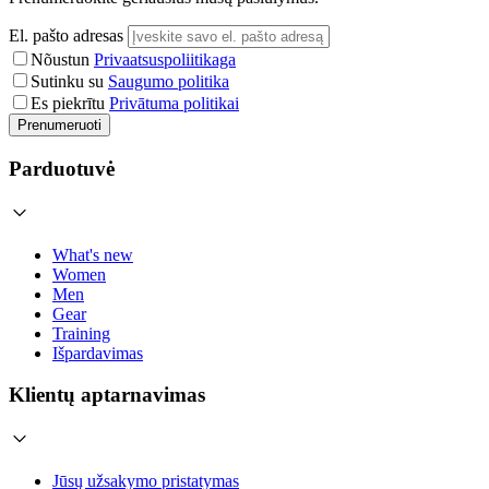
El. pašto adresas
Nõustun
Privaatsuspoliitikaga
Sutinku su
Saugumo politika
Es piekrītu
Privātuma politikai
Prenumeruoti
Parduotuvė
What's new
Women
Men
Gear
Training
Išpardavimas
Klientų aptarnavimas
Jūsų užsakymo pristatymas