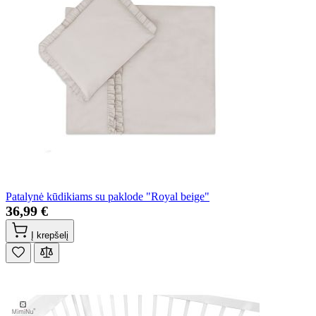
Patalynė kūdikiams su paklode "Royal beige"
36,99 €
Į krepšelį