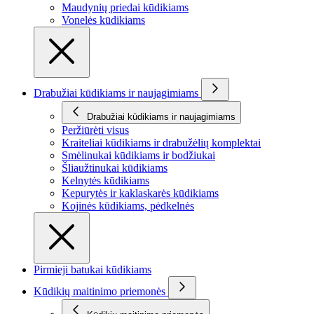
Maudynių priedai kūdikiams
Vonelės kūdikiams
Drabužiai kūdikiams ir naujagimiams
Drabužiai kūdikiams ir naujagimiams
Peržiūrėti visus
Kraiteliai kūdikiams ir drabužėlių komplektai
Smėlinukai kūdikiams ir bodžiukai
Šliaužtinukai kūdikiams
Kelnytės kūdikiams
Kepurytės ir kaklaskarės kūdikiams
Kojinės kūdikiams, pėdkelnės
Pirmieji batukai kūdikiams
Kūdikių maitinimo priemonės