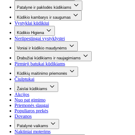
Patalynė ir paklodės kūdikiams
Kūdikio kambarys ir saugumas
Vystyklai kūdikiui
Kūdikio Higiena
Nerūpestingai vystyklystei
Voniai ir kūdikio maudynėms
Drabužiai kūdikiams ir naujagimiams
Pirmieji batukai kūdikiams
Kūdikių maitinimo priemonės
Čiulptukai
Žaislai kūdikiams
Akcijos
Nuo pat gimimo
Priemonės slaugai
Populiaros prekės
Dovanos
Patalynė vaikams
Naktiniai moterims