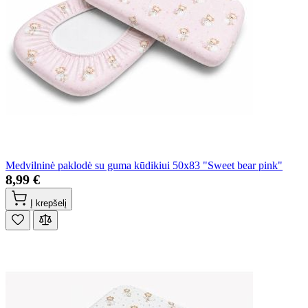
Medvilninė paklodė su guma kūdikiui 50x83 "Sweet bear pink"
8,99 €
Į krepšelį