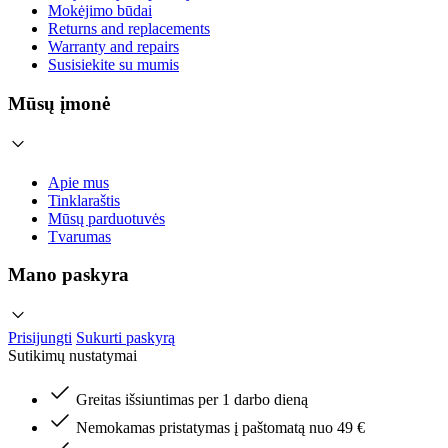
Mokėjimo būdai
Returns and replacements
Warranty and repairs
Susisiekite su mumis
Mūsų įmonė
Apie mus
Tinklaraštis
Mūsų parduotuvės
Tvarumas
Mano paskyra
Prisijungti
Sukurti paskyrą
Sutikimų nustatymai
Greitas išsiuntimas per 1 darbo dieną
Nemokamas pristatymas į paštomatą nuo 49 €