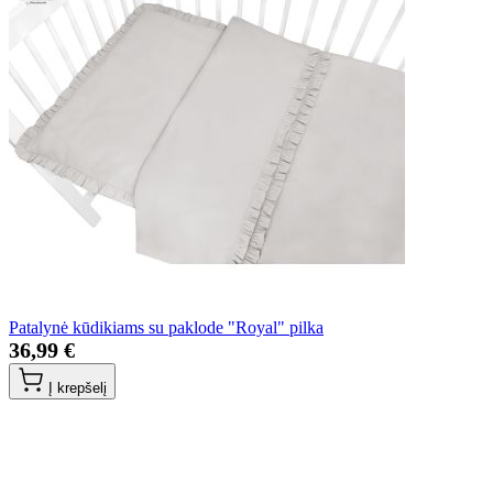
Patalynė kūdikiams su paklode "Royal" pilka
36,99 €
Į krepšelį