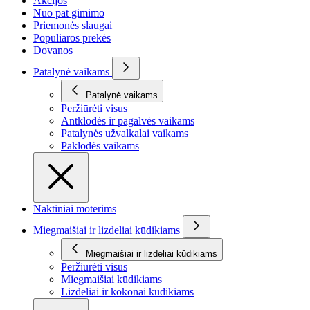
Akcijos
Nuo pat gimimo
Priemonės slaugai
Populiaros prekės
Dovanos
Patalynė vaikams
Patalynė vaikams
Peržiūrėti visus
Antklodės ir pagalvės vaikams
Patalynės užvalkalai vaikams
Paklodės vaikams
Naktiniai moterims
Miegmaišiai ir lizdeliai kūdikiams
Miegmaišiai ir lizdeliai kūdikiams
Peržiūrėti visus
Miegmaišiai kūdikiams
Lizdeliai ir kokonai kūdikiams