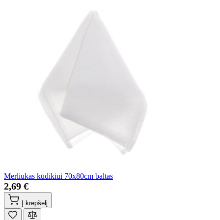
Merliukas kūdikiui 70x80cm baltas
2,69 €
Į krepšelį