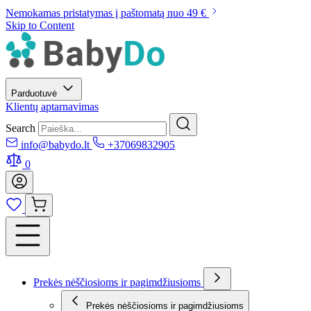
Nemokamas pristatymas į paštomatą nuo 49 €
Skip to Content
Parduotuvė
Klientų aptarnavimas
Search
info@babydo.lt
+37069832905
0
Prekės nėščiosioms ir pagimdžiusioms
Prekės nėščiosioms ir pagimdžiusioms