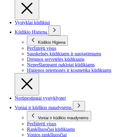
Vystyklai kūdikiui
Kūdikio Higiena
Kūdikio Higiena
Peržiūrėti visus
Sauskelnės kūdikiams ir naujagimiams
Drėgnos servetėlės kūdikiams
Neperšlampami paklotai kūdikiams
Higienos priemonės ir kosmetika kūdikiams
Nerūpestingai vystyklystei
Voniai ir kūdikio maudynėms
Voniai ir kūdikio maudynėms
Peržiūrėti visus
Rankšluosčiai kūdikiams
Vonios rankšluosčiai