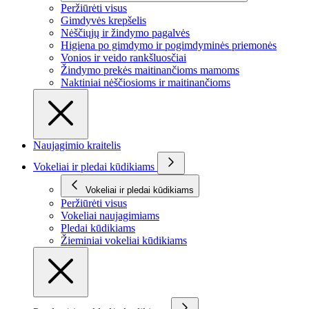
Peržiūrėti visus
Gimdyvės krepšelis
Nėščiųjų ir žindymo pagalvės
Higiena po gimdymo ir pogimdyminės priemonės
Vonios ir veido rankšluosčiai
Žindymo prekės maitinančioms mamoms
Naktiniai nėščiosioms ir maitinančioms
Naujagimio kraitelis
Vokeliai ir pledai kūdikiams
Vokeliai ir pledai kūdikiams
Peržiūrėti visus
Vokeliai naujagimiams
Pledai kūdikiams
Žieminiai vokeliai kūdikiams