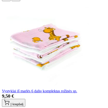
Vystyklai iš marlės 6 dalių komplektas rožinės sp.
9,50 €
Į krepšelį