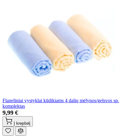
Flaneliniai vystyklai kūdikiams 4 dalių mėlynos/gelsvos sp.
komplektas
9,99 €
Į krepšelį