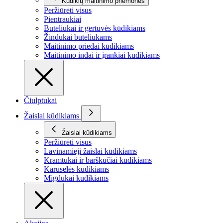
Kūdikių maitinimo priemonės
Peržiūrėti visus
Pientraukiai
Buteliukai ir gertuvės kūdikiams
Žindukai buteliukams
Maitinimo priedai kūdikiams
Maitinimo indai ir įrankiai kūdikiams
Čiulptukai
Žaislai kūdikiams
Žaislai kūdikiams
Peržiūrėti visus
Lavinamieji žaislai kūdikiams
Kramtukai ir barškučiai kūdikiams
Karuselės kūdikiams
Migdukai kūdikiams