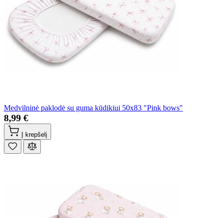
Medvilninė paklodė su guma kūdikiui 50x83 "Pink bows"
8,99 €
Į krepšelį