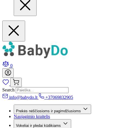
0
Search
info@babydo.lt
+37069832905
Prekės nėščiosioms ir pagimdžiusioms
Naujagimio kraitelis
Vokeliai ir pledai kūdikiams