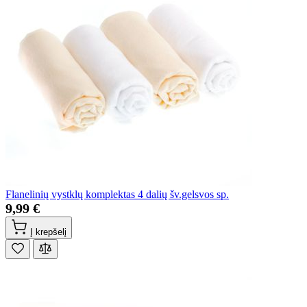
Flanelinių vystklų komplektas 4 dalių šv.gelsvos sp.
9,99 €
Į krepšelį