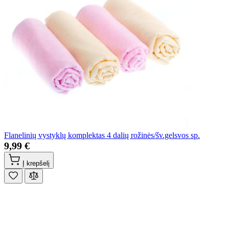
Flanelinių vystyklų komplektas 4 dalių rožinės/šv.gelsvos sp.
9,99 €
Į krepšelį