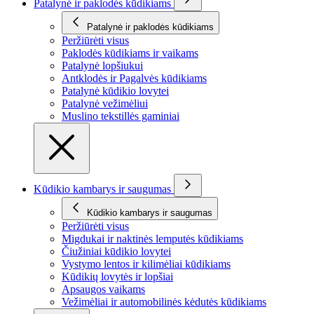
Patalynė ir paklodės kūdikiams
Patalynė ir paklodės kūdikiams
Peržiūrėti visus
Paklodės kūdikiams ir vaikams
Patalynė lopšiukui
Antklodės ir Pagalvės kūdikiams
Patalynė kūdikio lovytei
Patalynė vežimėliui
Muslino tekstillės gaminiai
Kūdikio kambarys ir saugumas
Kūdikio kambarys ir saugumas
Peržiūrėti visus
Migdukai ir naktinės lemputės kūdikiams
Čiužiniai kūdikio lovytei
Vystymo lentos ir kilimėliai kūdikiams
Kūdikių lovytės ir lopšiai
Apsaugos vaikams
Vežimėliai ir automobilinės kėdutės kūdikiams