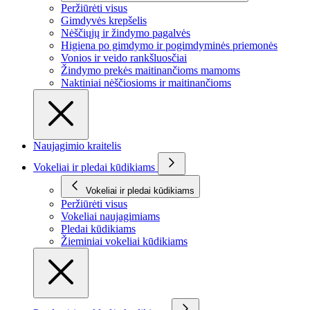
Peržiūrėti visus
Gimdyvės krepšelis
Nėščiųjų ir žindymo pagalvės
Higiena po gimdymo ir pogimdyminės priemonės
Vonios ir veido rankšluosčiai
Žindymo prekės maitinančioms mamoms
Naktiniai nėščiosioms ir maitinančioms
Naujagimio kraitelis
Vokeliai ir pledai kūdikiams
Vokeliai ir pledai kūdikiams
Peržiūrėti visus
Vokeliai naujagimiams
Pledai kūdikiams
Žieminiai vokeliai kūdikiams