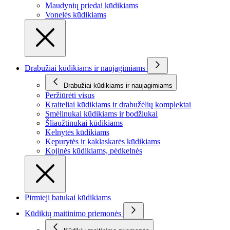
Maudynių priedai kūdikiams
Vonelės kūdikiams
Drabužiai kūdikiams ir naujagimiams
Drabužiai kūdikiams ir naujagimiams
Peržiūrėti visus
Kraiteliai kūdikiams ir drabužėlių komplektai
Smėlinukai kūdikiams ir bodžiukai
Šliaužtinukai kūdikiams
Kelnytės kūdikiams
Kepurytės ir kaklaskarės kūdikiams
Kojinės kūdikiams, pėdkelnės
Pirmieji batukai kūdikiams
Kūdikių maitinimo priemonės