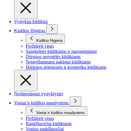
Vystyklai kūdikiui
Kūdikio Higiena
Kūdikio Higiena
Peržiūrėti visus
Sauskelnės kūdikiams ir naujagimiams
Drėgnos servetėlės kūdikiams
Neperšlampami paklotai kūdikiams
Higienos priemonės ir kosmetika kūdikiams
Nerūpestingai vystyklystei
Voniai ir kūdikio maudynėms
Voniai ir kūdikio maudynėms
Peržiūrėti visus
Rankšluosčiai kūdikiams
Vonios rankšluosčiai