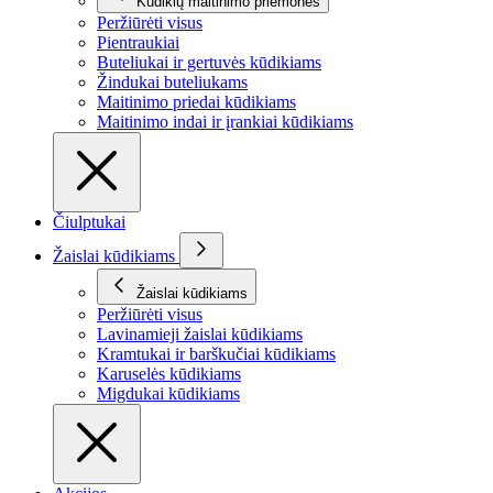
Kūdikių maitinimo priemonės
Peržiūrėti visus
Pientraukiai
Buteliukai ir gertuvės kūdikiams
Žindukai buteliukams
Maitinimo priedai kūdikiams
Maitinimo indai ir įrankiai kūdikiams
Čiulptukai
Žaislai kūdikiams
Žaislai kūdikiams
Peržiūrėti visus
Lavinamieji žaislai kūdikiams
Kramtukai ir barškučiai kūdikiams
Karuselės kūdikiams
Migdukai kūdikiams