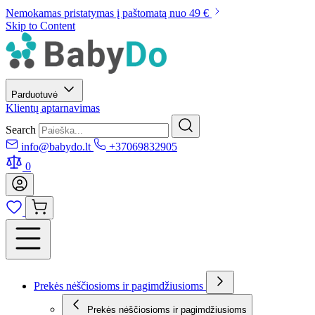
Nemokamas pristatymas į paštomatą nuo 49 €
Skip to Content
Parduotuvė
Klientų aptarnavimas
Search
info@babydo.lt
+37069832905
0
Prekės nėščiosioms ir pagimdžiusioms
Prekės nėščiosioms ir pagimdžiusioms