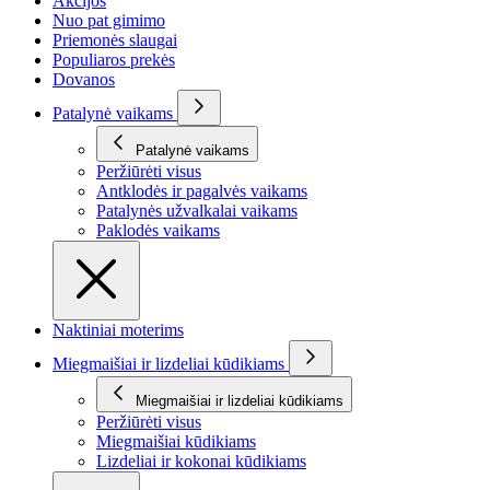
Akcijos
Nuo pat gimimo
Priemonės slaugai
Populiaros prekės
Dovanos
Patalynė vaikams
Patalynė vaikams
Peržiūrėti visus
Antklodės ir pagalvės vaikams
Patalynės užvalkalai vaikams
Paklodės vaikams
Naktiniai moterims
Miegmaišiai ir lizdeliai kūdikiams
Miegmaišiai ir lizdeliai kūdikiams
Peržiūrėti visus
Miegmaišiai kūdikiams
Lizdeliai ir kokonai kūdikiams