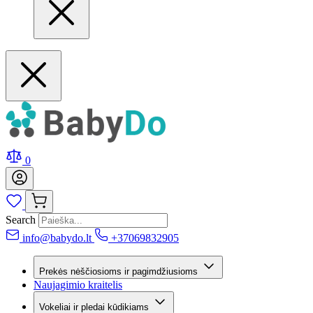
0
Search
info@babydo.lt
+37069832905
Prekės nėščiosioms ir pagimdžiusioms
Naujagimio kraitelis
Vokeliai ir pledai kūdikiams