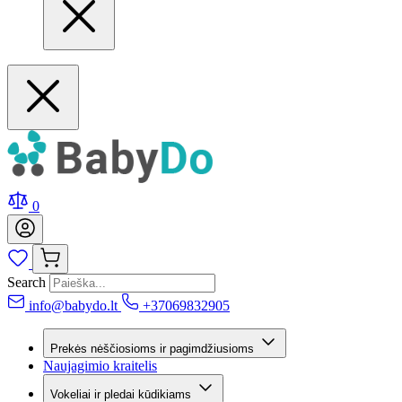
0
Search
info@babydo.lt
+37069832905
Prekės nėščiosioms ir pagimdžiusioms
Naujagimio kraitelis
Vokeliai ir pledai kūdikiams