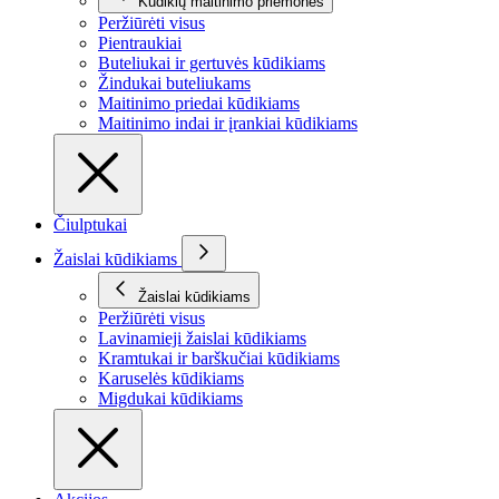
Kūdikių maitinimo priemonės
Peržiūrėti visus
Pientraukiai
Buteliukai ir gertuvės kūdikiams
Žindukai buteliukams
Maitinimo priedai kūdikiams
Maitinimo indai ir įrankiai kūdikiams
Čiulptukai
Žaislai kūdikiams
Žaislai kūdikiams
Peržiūrėti visus
Lavinamieji žaislai kūdikiams
Kramtukai ir barškučiai kūdikiams
Karuselės kūdikiams
Migdukai kūdikiams