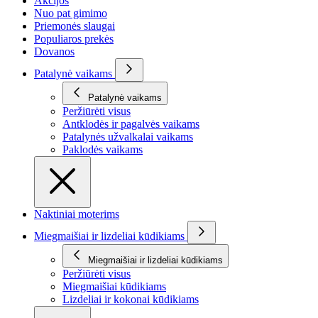
Akcijos
Nuo pat gimimo
Priemonės slaugai
Populiaros prekės
Dovanos
Patalynė vaikams
Patalynė vaikams
Peržiūrėti visus
Antklodės ir pagalvės vaikams
Patalynės užvalkalai vaikams
Paklodės vaikams
Naktiniai moterims
Miegmaišiai ir lizdeliai kūdikiams
Miegmaišiai ir lizdeliai kūdikiams
Peržiūrėti visus
Miegmaišiai kūdikiams
Lizdeliai ir kokonai kūdikiams