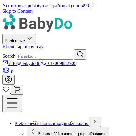
Nemokamas pristatymas į paštomatą nuo 49 €
Skip to Content
Parduotuvė
Klientų aptarnavimas
Search
info@babydo.lt
+37069832905
0
Prekės nėščiosioms ir pagimdžiusioms
Prekės nėščiosioms ir pagimdžiusioms