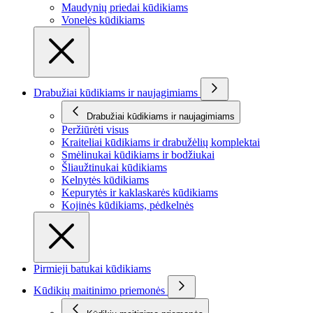
Maudynių priedai kūdikiams
Vonelės kūdikiams
Drabužiai kūdikiams ir naujagimiams
Drabužiai kūdikiams ir naujagimiams
Peržiūrėti visus
Kraiteliai kūdikiams ir drabužėlių komplektai
Smėlinukai kūdikiams ir bodžiukai
Šliaužtinukai kūdikiams
Kelnytės kūdikiams
Kepurytės ir kaklaskarės kūdikiams
Kojinės kūdikiams, pėdkelnės
Pirmieji batukai kūdikiams
Kūdikių maitinimo priemonės