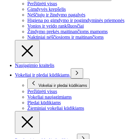
Peržiūrėti visus
Gimdyvės krepšelis
Nėščiųjų ir žindymo pagalvės
Higiena po gimdymo ir pogimdyminės priemonės
Vonios ir veido rankšluosčiai
Žindymo prekės maitinančioms mamoms
Naktiniai nėščiosioms ir maitinančioms
Naujagimio kraitelis
Vokeliai ir pledai kūdikiams
Vokeliai ir pledai kūdikiams
Peržiūrėti visus
Vokeliai naujagimiams
Pledai kūdikiams
Žieminiai vokeliai kūdikiams