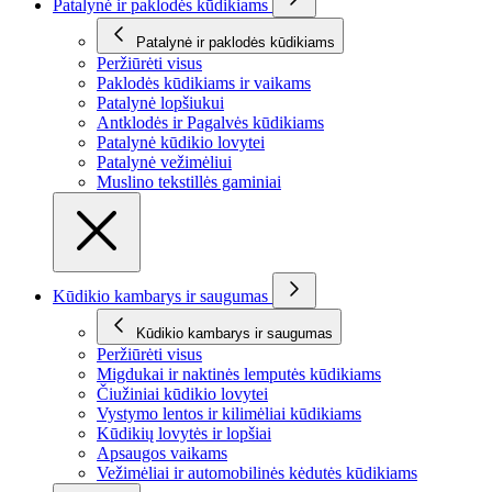
Patalynė ir paklodės kūdikiams
Patalynė ir paklodės kūdikiams
Peržiūrėti visus
Paklodės kūdikiams ir vaikams
Patalynė lopšiukui
Antklodės ir Pagalvės kūdikiams
Patalynė kūdikio lovytei
Patalynė vežimėliui
Muslino tekstillės gaminiai
Kūdikio kambarys ir saugumas
Kūdikio kambarys ir saugumas
Peržiūrėti visus
Migdukai ir naktinės lemputės kūdikiams
Čiužiniai kūdikio lovytei
Vystymo lentos ir kilimėliai kūdikiams
Kūdikių lovytės ir lopšiai
Apsaugos vaikams
Vežimėliai ir automobilinės kėdutės kūdikiams