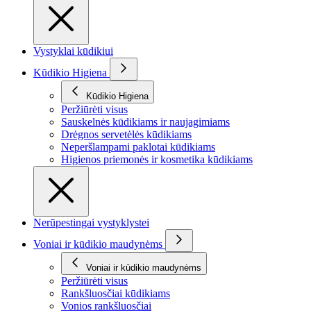
Vystyklai kūdikiui
Kūdikio Higiena
Kūdikio Higiena
Peržiūrėti visus
Sauskelnės kūdikiams ir naujagimiams
Drėgnos servetėlės kūdikiams
Neperšlampami paklotai kūdikiams
Higienos priemonės ir kosmetika kūdikiams
Nerūpestingai vystyklystei
Voniai ir kūdikio maudynėms
Voniai ir kūdikio maudynėms
Peržiūrėti visus
Rankšluosčiai kūdikiams
Vonios rankšluosčiai