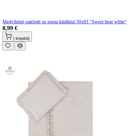
Medvilninė paklodė su guma kūdikiui 50x83 "Sweet bear white"
8,99 €
Į krepšelį