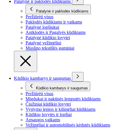
Patalynė ir paklodės kūdikiams
Patalynė ir paklodės kūdikiams
Peržiūrėti visus
Paklodės kūdikiams ir vaikams
Patalynė lopšiukui
Antklodės ir Pagalvės kūdikiams
Patalynė kūdikio lovytei
Patalynė vežimėliui
Muslino tekstillės gaminiai
Kūdikio kambarys ir saugumas
Kūdikio kambarys ir saugumas
Peržiūrėti visus
Migdukai ir naktinės lemputės kūdikiams
Čiužiniai kūdikio lovytei
Vystymo lentos ir kilimėliai kūdikiams
Kūdikių lovytės ir lopšiai
Apsaugos vaikams
Vežimėliai ir automobilinės kėdutės kūdikiams