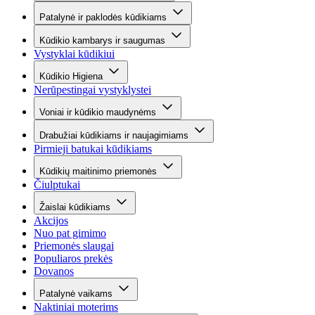
Patalynė ir paklodės kūdikiams
Kūdikio kambarys ir saugumas
Vystyklai kūdikiui
Kūdikio Higiena
Nerūpestingai vystyklystei
Voniai ir kūdikio maudynėms
Drabužiai kūdikiams ir naujagimiams
Pirmieji batukai kūdikiams
Kūdikių maitinimo priemonės
Čiulptukai
Žaislai kūdikiams
Akcijos
Nuo pat gimimo
Priemonės slaugai
Populiaros prekės
Dovanos
Patalynė vaikams
Naktiniai moterims