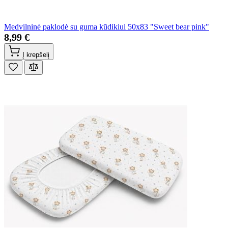
Medvilninė paklodė su guma kūdikiui 50x83 "Sweet bear pink"
8,99 €
Į krepšelį