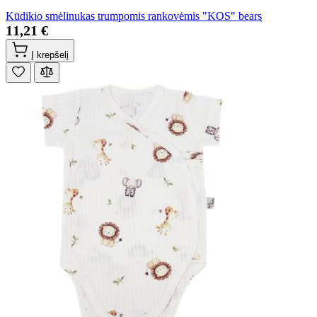
Kūdikio smėlinukas trumpomis rankovėmis "KOS" bears
11,21 €
Į krepšelį