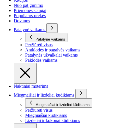
Akcijos
Nuo pat gimimo
Priemonės slaugai
Populiaros prekės
Dovanos
Patalynė vaikams
Patalynė vaikams
Peržiūrėti visus
Antklodės ir pagalvės vaikams
Patalynės užvalkalai vaikams
Paklodės vaikams
Naktiniai moterims
Miegmaišiai ir lizdeliai kūdikiams
Miegmaišiai ir lizdeliai kūdikiams
Peržiūrėti visus
Miegmaišiai kūdikiams
Lizdeliai ir kokonai kūdikiams