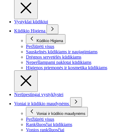
Vystyklai kūdikiui
Kūdikio Higiena
Kūdikio Higiena
Peržiūrėti visus
Sauskelnės kūdikiams ir naujagimiams
Drėgnos servetėlės kūdikiams
Neperšlampami paklotai kūdikiams
Higienos priemonės ir kosmetika kūdikiams
Nerūpestingai vystyklystei
Voniai ir kūdikio maudynėms
Voniai ir kūdikio maudynėms
Peržiūrėti visus
Rankšluosčiai kūdikiams
Vonios rankšluosčiai