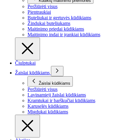
Kūdikių maitinimo priemonės
Peržiūrėti visus
Pientraukiai
Buteliukai ir gertuvės kūdikiams
Žindukai buteliukams
Maitinimo priedai kūdikiams
Maitinimo indai ir įrankiai kūdikiams
Čiulptukai
Žaislai kūdikiams
Žaislai kūdikiams
Peržiūrėti visus
Lavinamieji žaislai kūdikiams
Kramtukai ir barškučiai kūdikiams
Karuselės kūdikiams
Migdukai kūdikiams