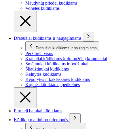
Maudynių priedai kūdikiams
Vonelės kūdikiams
Drabužiai kūdikiams ir naujagimiams
Drabužiai kūdikiams ir naujagimiams
Peržiūrėti visus
Kraiteliai kūdikiams ir drabužėlių komplektai
Smėlinukai kūdikiams ir bodžiukai
Šliaužtinukai kūdikiams
Kelnytės kūdikiams
Kepurytės ir kaklaskarės kūdikiams
Kojinės kūdikiams, pėdkelnės
Pirmieji batukai kūdikiams
Kūdikių maitinimo priemonės