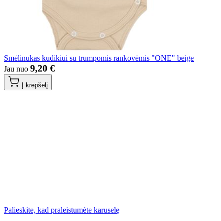
Smėlinukas kūdikiui su trumpomis rankovėmis "ONE" beige
9,20 €
Jau nuo
Į krepšelį
Palieskite, kad praleistumėte karuselę