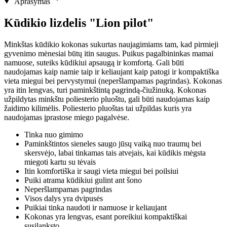
Aprašymas
Kūdikio lizdelis "Lion pilot"
Minkštas kūdikio kokonas sukurtas naujagimiams tam, kad pirmieji
gyvenimo mėnesiai būtų itin saugus. Puikus pagalbininkas mamai
namuose, suteiks kūdikiui apsaugą ir komfortą. Gali būti
naudojamas kaip namie taip ir keliaujant kaip patogi ir kompaktiška
vieta miegui bei pervystymui (neperšlampamas pagrindas). Kokonas
yra itin lengvas, turi paminkštintą pagrindą-čiužinuką. Kokonas
užpildytas minkštu poliesterio pluoštu, gali būti naudojamas kaip
žaidimo kilimėlis. Poliesterio pluoštas tai užpildas kuris yra
naudojamas įprastose miego pagalvėse.
Tinka nuo gimimo
Paminkštintos sieneles saugo jūsų vaiką nuo traumų bei
skersvėjo, labai tinkamas tais atvejais, kai kūdikis mėgsta
miegoti kartu su tėvais
Itin komfortiška ir saugi vieta miegui bei poilsiui
Puiki atrama kūdikiui gulint ant šono
Neperšlampamas pagrindas
Visos dalys yra dvipusės
Puikiai tinka naudoti ir namuose ir keliaujant
Kokonas yra lengvas, esant poreikiui kompaktiškai
susilanksto