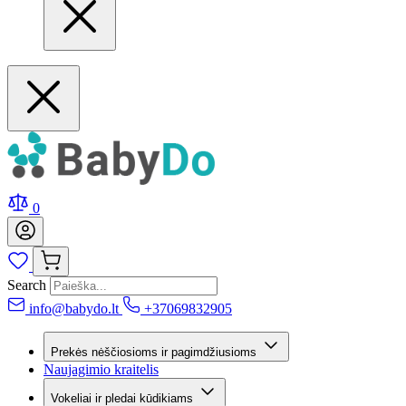
0
Search
info@babydo.lt
+37069832905
Prekės nėščiosioms ir pagimdžiusioms
Naujagimio kraitelis
Vokeliai ir pledai kūdikiams