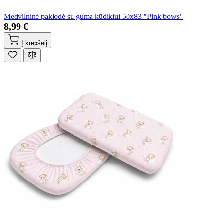
Medvilninė paklodė su guma kūdikiui 50x83 "Pink bows"
8,99 €
Į krepšelį