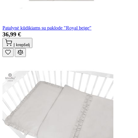
Patalynė kūdikiams su paklode "Royal beige"
36,99 €
Į krepšelį