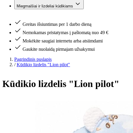
Miegmaišiai ir lizdeliai kūdikiams
Greitas išsiuntimas per 1 darbo dieną
Nemokamas pristatymas į paštomatą nuo 49 €
Mokėkite saugiai internetu arba atsiimdami
Gaukite nuolaidą pirmajam užsakymui
Pagrindinis puslapis
/
Kūdikio lizdelis "Lion pilot"
Kūdikio lizdelis "Lion pilot"