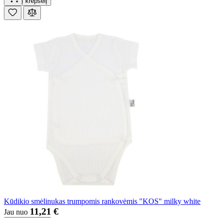
Į krepšelį
Kūdikio smėlinukas trumpomis rankovėmis "KOS" milky white
11,21 €
Jau nuo