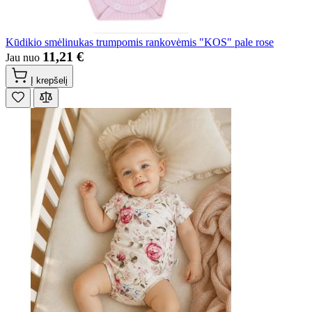
Kūdikio smėlinukas trumpomis rankovėmis "KOS" pale rose
11,21 €
Jau nuo
Į krepšelį