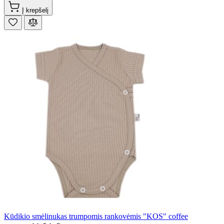
Į krepšelį
Kūdikio smėlinukas trumpomis rankovėmis "KOS" coffee