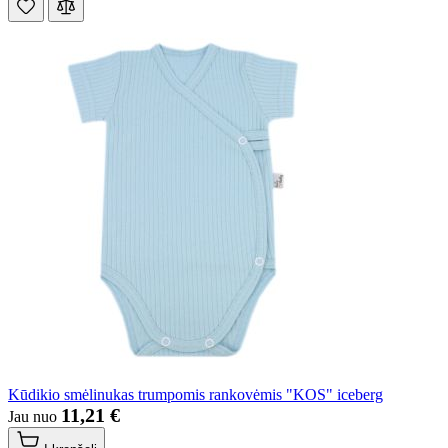
Kūdikio smėlinukas trumpomis rankovėmis "KOS" iceberg
11,21 €
Jau nuo