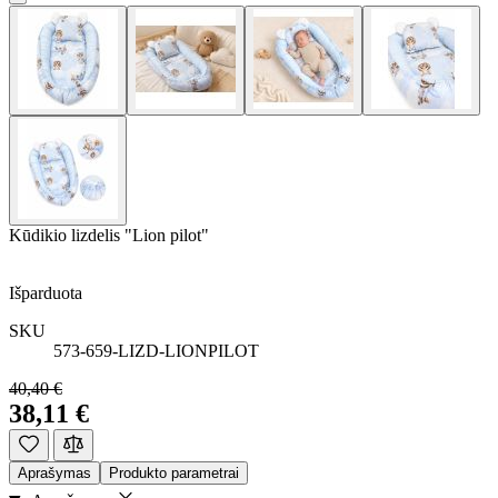
Kūdikio lizdelis "Lion pilot"
Išparduota
SKU
573-659-LIZD-LIONPILOT
40,40 €
38,11 €
Aprašymas
Produkto parametrai