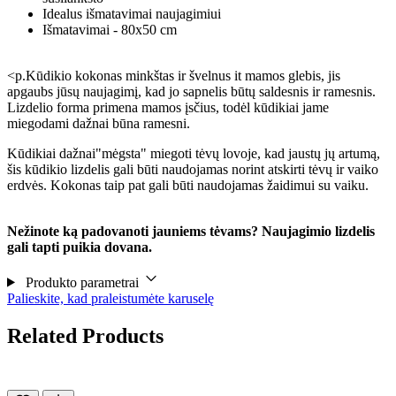
Idealus išmatavimai naujagimiui
Išmatavimai - 80x50 cm
<p.Kūdikio kokonas minkštas ir švelnus it mamos glebis, jis
apgaubs jūsų naujagimį, kad jo sapnelis būtų saldesnis ir ramesnis.
Lizdelio forma primena mamos įsčius, todėl kūdikiai jame
miegodami dažnai būna ramesni.
Kūdikiai dažnai"mėgsta" miegoti tėvų lovoje, kad jaustų jų artumą,
šis kūdikio lizdelis gali būti naudojamas norint atskirti tėvų ir vaiko
erdvės. Kokonas taip pat gali būti naudojamas žaidimui su vaiku.
Nežinote ką padovanoti jauniems tėvams? Naujagimio lizdelis
gali tapti puikia dovana.
Produkto parametrai
Palieskite, kad praleistumėte karuselę
Related Products