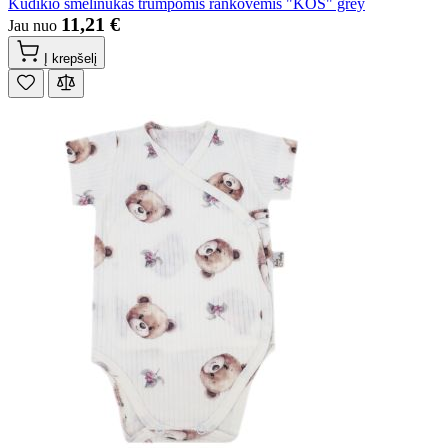
Kūdikio smėlinukas trumpomis rankovėmis "KOS" grey
11,21 €
Jau nuo
Į krepšelį