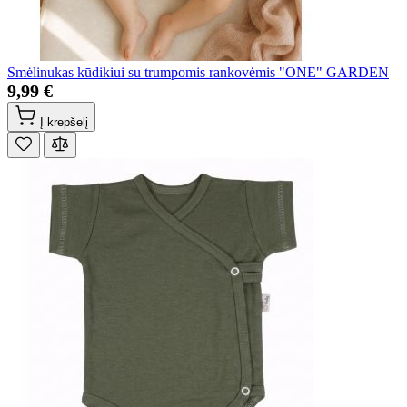
Smėlinukas kūdikiui su trumpomis rankovėmis "ONE" GARDEN
9,99 €
Į krepšelį