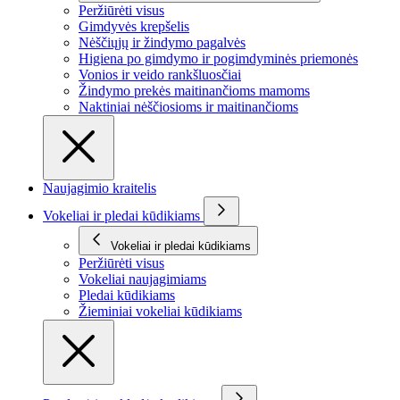
Peržiūrėti visus
Gimdyvės krepšelis
Nėščiųjų ir žindymo pagalvės
Higiena po gimdymo ir pogimdyminės priemonės
Vonios ir veido rankšluosčiai
Žindymo prekės maitinančioms mamoms
Naktiniai nėščiosioms ir maitinančioms
Naujagimio kraitelis
Vokeliai ir pledai kūdikiams
Vokeliai ir pledai kūdikiams
Peržiūrėti visus
Vokeliai naujagimiams
Pledai kūdikiams
Žieminiai vokeliai kūdikiams