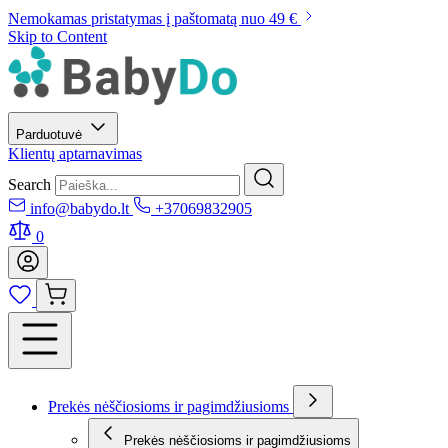
Nemokamas pristatymas į paštomatą nuo 49 €
Skip to Content
Parduotuvė
Klientų aptarnavimas
Search
info@babydo.lt
+37069832905
0
Prekės nėščiosioms ir pagimdžiusioms
Prekės nėščiosioms ir pagimdžiusioms