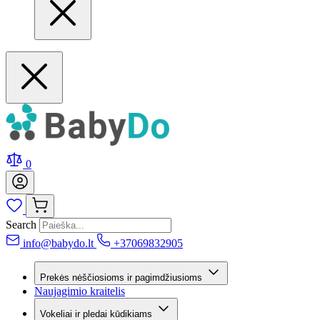
0
Search
info@babydo.lt
+37069832905
Prekės nėščiosioms ir pagimdžiusioms
Naujagimio kraitelis
Vokeliai ir pledai kūdikiams