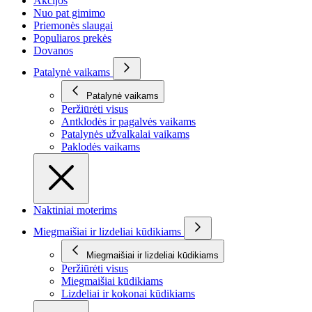
Akcijos
Nuo pat gimimo
Priemonės slaugai
Populiaros prekės
Dovanos
Patalynė vaikams
Patalynė vaikams
Peržiūrėti visus
Antklodės ir pagalvės vaikams
Patalynės užvalkalai vaikams
Paklodės vaikams
Naktiniai moterims
Miegmaišiai ir lizdeliai kūdikiams
Miegmaišiai ir lizdeliai kūdikiams
Peržiūrėti visus
Miegmaišiai kūdikiams
Lizdeliai ir kokonai kūdikiams