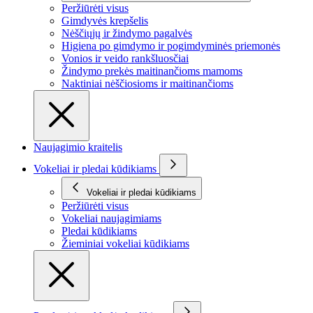
Peržiūrėti visus
Gimdyvės krepšelis
Nėščiųjų ir žindymo pagalvės
Higiena po gimdymo ir pogimdyminės priemonės
Vonios ir veido rankšluosčiai
Žindymo prekės maitinančioms mamoms
Naktiniai nėščiosioms ir maitinančioms
Naujagimio kraitelis
Vokeliai ir pledai kūdikiams
Vokeliai ir pledai kūdikiams
Peržiūrėti visus
Vokeliai naujagimiams
Pledai kūdikiams
Žieminiai vokeliai kūdikiams