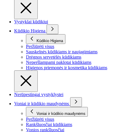
Vystyklai kūdikiui
Kūdikio Higiena
Kūdikio Higiena
Peržiūrėti visus
Sauskelnės kūdikiams ir naujagimiams
Drėgnos servetėlės kūdikiams
Neperšlampami paklotai kūdikiams
Higienos priemonės ir kosmetika kūdikiams
Nerūpestingai vystyklystei
Voniai ir kūdikio maudynėms
Voniai ir kūdikio maudynėms
Peržiūrėti visus
Rankšluosčiai kūdikiams
Vonios rankšluosčiai