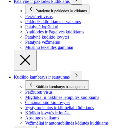
Patalynė ir paklodės kūdikiams
Patalynė ir paklodės kūdikiams
Peržiūrėti visus
Paklodės kūdikiams ir vaikams
Patalynė lopšiukui
Antklodės ir Pagalvės kūdikiams
Patalynė kūdikio lovytei
Patalynė vežimėliui
Muslino tekstillės gaminiai
Kūdikio kambarys ir saugumas
Kūdikio kambarys ir saugumas
Peržiūrėti visus
Migdukai ir naktinės lemputės kūdikiams
Čiužiniai kūdikio lovytei
Vystymo lentos ir kilimėliai kūdikiams
Kūdikių lovytės ir lopšiai
Apsaugos vaikams
Vežimėliai ir automobilinės kėdutės kūdikiams