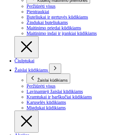
Kūdikių maitinimo priemonės
Peržiūrėti visus
Pientraukiai
Buteliukai ir gertuvės kūdikiams
Žindukai buteliukams
Maitinimo priedai kūdikiams
Maitinimo indai ir įrankiai kūdikiams
Čiulptukai
Žaislai kūdikiams
Žaislai kūdikiams
Peržiūrėti visus
Lavinamieji žaislai kūdikiams
Kramtukai ir barškučiai kūdikiams
Karuselės kūdikiams
Migdukai kūdikiams