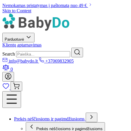
Nemokamas pristatymas į paštomatą nuo 49 €
Skip to Content
Parduotuvė
Klientų aptarnavimas
Search
info@babydo.lt
+37069832905
0
Prekės nėščiosioms ir pagimdžiusioms
Prekės nėščiosioms ir pagimdžiusioms