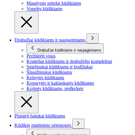
Maudynių priedai kūdikiams
Vonelės kūdikiams
Drabužiai kūdikiams ir naujagimiams
Drabužiai kūdikiams ir naujagimiams
Peržiūrėti visus
Kraiteliai kūdikiams ir drabužėlių komplektai
Smėlinukai kūdikiams ir bodžiukai
Šliaužtinukai kūdikiams
Kelnytės kūdikiams
Kepurytės ir kaklaskarės kūdikiams
Kojinės kūdikiams, pėdkelnės
Pirmieji batukai kūdikiams
Kūdikių maitinimo priemonės