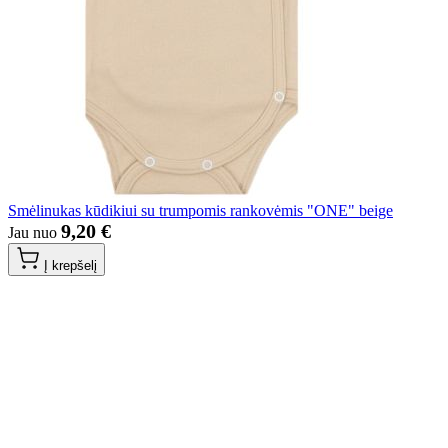
Smėlinukas kūdikiui su trumpomis rankovėmis "ONE" beige
9,20 €
Jau nuo
Į krepšelį