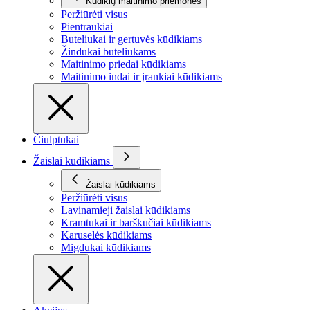
Kūdikių maitinimo priemonės
Peržiūrėti visus
Pientraukiai
Buteliukai ir gertuvės kūdikiams
Žindukai buteliukams
Maitinimo priedai kūdikiams
Maitinimo indai ir įrankiai kūdikiams
Čiulptukai
Žaislai kūdikiams
Žaislai kūdikiams
Peržiūrėti visus
Lavinamieji žaislai kūdikiams
Kramtukai ir barškučiai kūdikiams
Karuselės kūdikiams
Migdukai kūdikiams