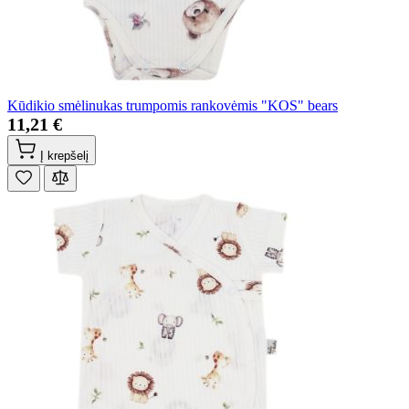
Kūdikio smėlinukas trumpomis rankovėmis "KOS" bears
11,21 €
Į krepšelį