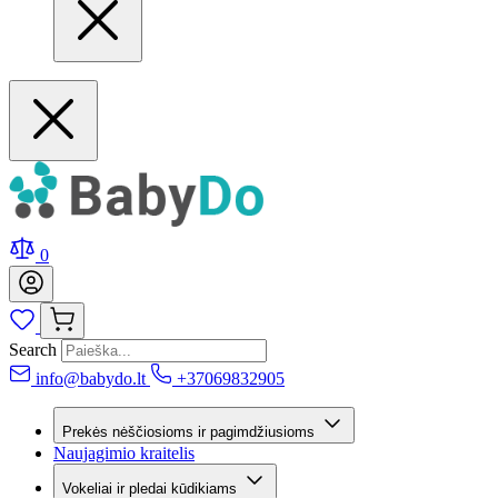
0
Search
info@babydo.lt
+37069832905
Prekės nėščiosioms ir pagimdžiusioms
Naujagimio kraitelis
Vokeliai ir pledai kūdikiams