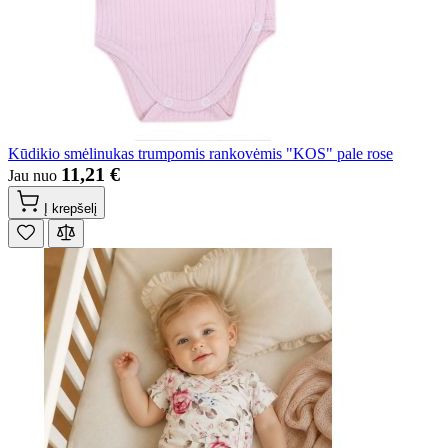
Kūdikio smėlinukas trumpomis rankovėmis "KOS" pale rose
11,21 €
Jau nuo
Į krepšelį