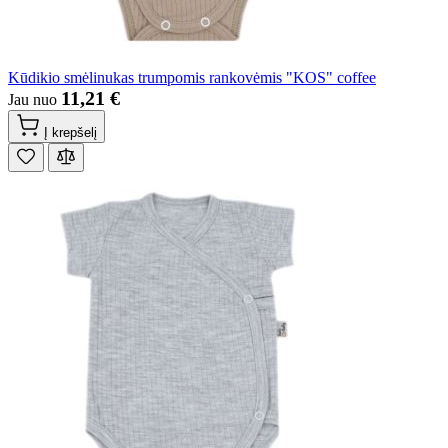
Kūdikio smėlinukas trumpomis rankovėmis "KOS" coffee
11,21 €
Jau nuo
Į krepšelį