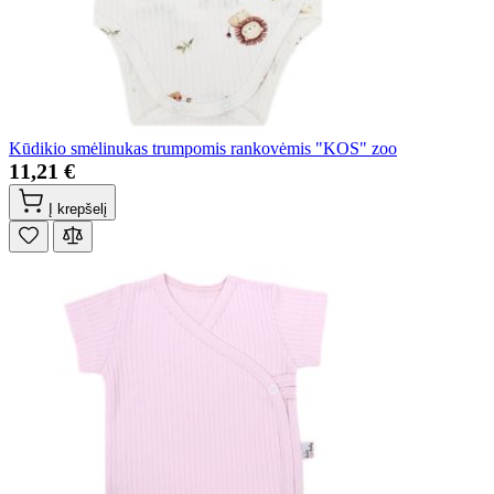
Kūdikio smėlinukas trumpomis rankovėmis "KOS" zoo
11,21 €
Į krepšelį