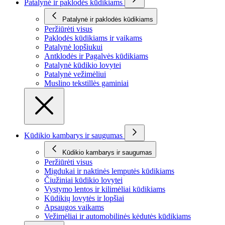
Patalynė ir paklodės kūdikiams
Patalynė ir paklodės kūdikiams
Peržiūrėti visus
Paklodės kūdikiams ir vaikams
Patalynė lopšiukui
Antklodės ir Pagalvės kūdikiams
Patalynė kūdikio lovytei
Patalynė vežimėliui
Muslino tekstillės gaminiai
Kūdikio kambarys ir saugumas
Kūdikio kambarys ir saugumas
Peržiūrėti visus
Migdukai ir naktinės lemputės kūdikiams
Čiužiniai kūdikio lovytei
Vystymo lentos ir kilimėliai kūdikiams
Kūdikių lovytės ir lopšiai
Apsaugos vaikams
Vežimėliai ir automobilinės kėdutės kūdikiams