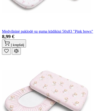
Medvilninė paklodė su guma kūdikiui 50x83 "Pink bows"
8,99 €
Į krepšelį