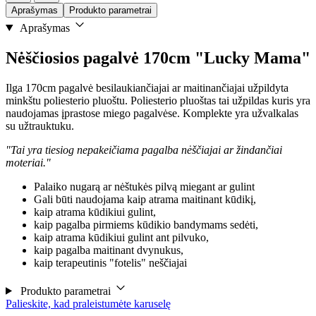
Aprašymas
Produkto parametrai
Aprašymas
Nėščiosios pagalvė 170cm "Lucky Mama"
Ilga 170cm pagalvė besilaukiančiajai ar maitinančiajai užpildyta
minkštu poliesterio pluoštu. Poliesterio pluoštas tai užpildas kuris yra
naudojamas įprastose miego pagalvėse. Komplekte yra užvalkalas
su užtrauktuku.
"Tai yra tiesiog nepakeičiama pagalba nėščiajai ar žindančiai
moteriai."
Palaiko nugarą ar nėštukės pilvą miegant ar gulint
Gali būti naudojama kaip atrama maitinant kūdikį,
kaip atrama kūdikiui gulint,
kaip pagalba pirmiems kūdikio bandymams sedėti,
kaip atrama kūdikiui gulint ant pilvuko,
kaip pagalba maitinant dvynukus,
kaip terapeutinis "fotelis" neščiajai
Produkto parametrai
Palieskite, kad praleistumėte karuselę