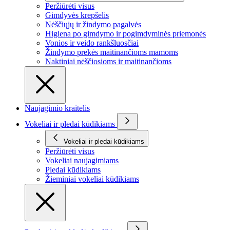
Peržiūrėti visus
Gimdyvės krepšelis
Nėščiųjų ir žindymo pagalvės
Higiena po gimdymo ir pogimdyminės priemonės
Vonios ir veido rankšluosčiai
Žindymo prekės maitinančioms mamoms
Naktiniai nėščiosioms ir maitinančioms
Naujagimio kraitelis
Vokeliai ir pledai kūdikiams
Vokeliai ir pledai kūdikiams
Peržiūrėti visus
Vokeliai naujagimiams
Pledai kūdikiams
Žieminiai vokeliai kūdikiams