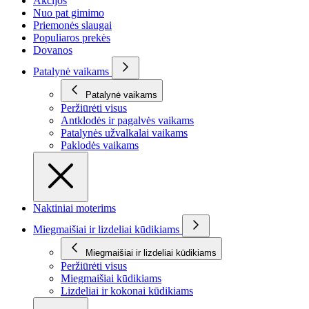
Akcijos
Nuo pat gimimo
Priemonės slaugai
Populiaros prekės
Dovanos
Patalynė vaikams
Patalynė vaikams
Peržiūrėti visus
Antklodės ir pagalvės vaikams
Patalynės užvalkalai vaikams
Paklodės vaikams
Naktiniai moterims
Miegmaišiai ir lizdeliai kūdikiams
Miegmaišiai ir lizdeliai kūdikiams
Peržiūrėti visus
Miegmaišiai kūdikiams
Lizdeliai ir kokonai kūdikiams