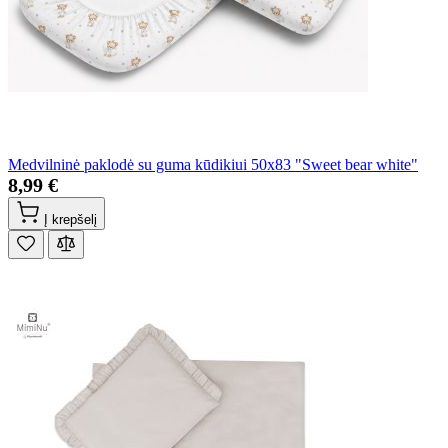
Medvilninė paklodė su guma kūdikiui 50x83 "Sweet bear white"
8,99 €
Į krepšelį