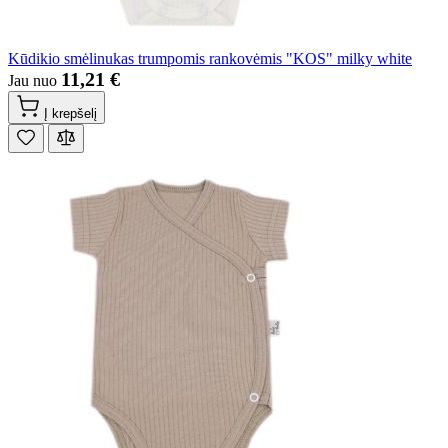
Kūdikio smėlinukas trumpomis rankovėmis "KOS" milky white
11,21 €
Jau nuo
Į krepšelį