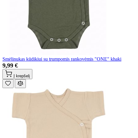
Smėlinukas kūdikiui su trumpomis rankovėmis "ONE" khaki
9,99 €
Į krepšelį