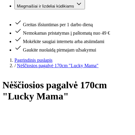
Miegmaišiai ir lizdeliai kūdikiams
Greitas išsiuntimas per 1 darbo dieną
Nemokamas pristatymas į paštomatą nuo 49 €
Mokėkite saugiai internetu arba atsiimdami
Gaukite nuolaidą pirmajam užsakymui
Pagrindinis puslapis
/
Nėščiosios pagalvė 170cm "Lucky Mama"
Nėščiosios pagalvė 170cm
"Lucky Mama"