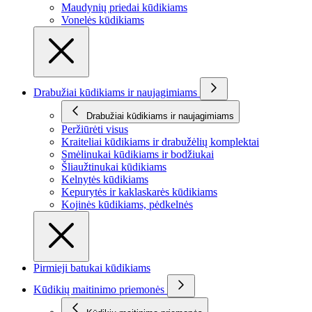
Maudynių priedai kūdikiams
Vonelės kūdikiams
Drabužiai kūdikiams ir naujagimiams
Drabužiai kūdikiams ir naujagimiams
Peržiūrėti visus
Kraiteliai kūdikiams ir drabužėlių komplektai
Smėlinukai kūdikiams ir bodžiukai
Šliaužtinukai kūdikiams
Kelnytės kūdikiams
Kepurytės ir kaklaskarės kūdikiams
Kojinės kūdikiams, pėdkelnės
Pirmieji batukai kūdikiams
Kūdikių maitinimo priemonės