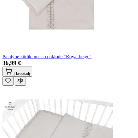
Patalynė kūdikiams su paklode "Royal beige"
36,99 €
Į krepšelį