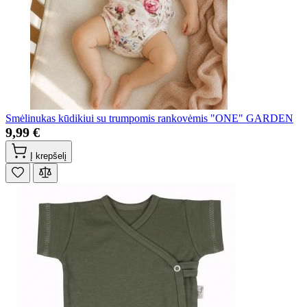
Smėlinukas kūdikiui su trumpomis rankovėmis "ONE" GARDEN
9,99 €
Į krepšelį