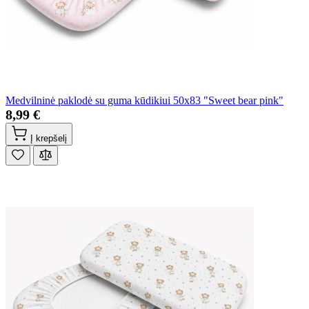
Medvilninė paklodė su guma kūdikiui 50x83 "Sweet bear pink"
8,99 €
Į krepšelį