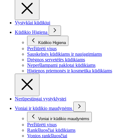
Vystyklai kūdikiui
Kūdikio Higiena
Kūdikio Higiena
Peržiūrėti visus
Sauskelnės kūdikiams ir naujagimiams
Drėgnos servetėlės kūdikiams
Neperšlampami paklotai kūdikiams
Higienos priemonės ir kosmetika kūdikiams
Nerūpestingai vystyklystei
Voniai ir kūdikio maudynėms
Voniai ir kūdikio maudynėms
Peržiūrėti visus
Rankšluosčiai kūdikiams
Vonios rankšluosčiai