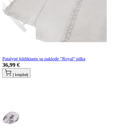
Patalynė kūdikiams su paklode "Royal" pilka
36,99 €
Į krepšelį