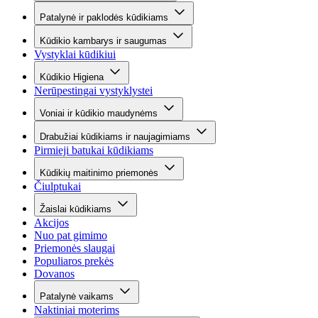
Patalynė ir paklodės kūdikiams
Kūdikio kambarys ir saugumas
Vystyklai kūdikiui
Kūdikio Higiena
Nerūpestingai vystyklystei
Voniai ir kūdikio maudynėms
Drabužiai kūdikiams ir naujagimiams
Pirmieji batukai kūdikiams
Kūdikių maitinimo priemonės
Čiulptukai
Žaislai kūdikiams
Akcijos
Nuo pat gimimo
Priemonės slaugai
Populiaros prekės
Dovanos
Patalynė vaikams
Naktiniai moterims