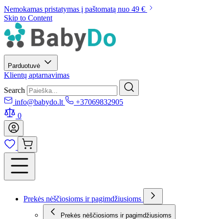
Nemokamas pristatymas į paštomatą nuo 49 €
Skip to Content
Parduotuvė
Klientų aptarnavimas
Search
info@babydo.lt
+37069832905
0
Prekės nėščiosioms ir pagimdžiusioms
Prekės nėščiosioms ir pagimdžiusioms