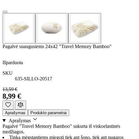
Pagalvė suaugusiems 24x42 "Travel Memory Bamboo"
Išparduota
SKU
635-SILLO-20517
13,59 €
8,99 €
Aprašymas
Produkto parametrai
Aprašymas
Pagalvė "Travel Memory Bamboo" sukurta iš viskoelastinės
medžiagos.
Tinka mėgstantiems miegoti tiek ant šono, tiek ant nugaros