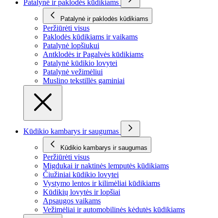
Patalynė ir paklodės kūdikiams
Patalynė ir paklodės kūdikiams
Peržiūrėti visus
Paklodės kūdikiams ir vaikams
Patalynė lopšiukui
Antklodės ir Pagalvės kūdikiams
Patalynė kūdikio lovytei
Patalynė vežimėliui
Muslino tekstillės gaminiai
Kūdikio kambarys ir saugumas
Kūdikio kambarys ir saugumas
Peržiūrėti visus
Migdukai ir naktinės lemputės kūdikiams
Čiužiniai kūdikio lovytei
Vystymo lentos ir kilimėliai kūdikiams
Kūdikių lovytės ir lopšiai
Apsaugos vaikams
Vežimėliai ir automobilinės kėdutės kūdikiams