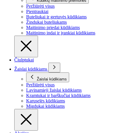
Kūdikių maitinimo priemonės
Peržiūrėti visus
Pientraukiai
Buteliukai ir gertuvės kūdikiams
Žindukai buteliukams
Maitinimo priedai kūdikiams
Maitinimo indai ir įrankiai kūdikiams
Čiulptukai
Žaislai kūdikiams
Žaislai kūdikiams
Peržiūrėti visus
Lavinamieji žaislai kūdikiams
Kramtukai ir barškučiai kūdikiams
Karuselės kūdikiams
Migdukai kūdikiams