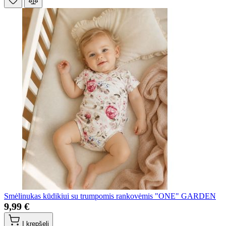
Smėlinukas kūdikiui su trumpomis rankovėmis "ONE" GARDEN
9,99 €
Į krepšelį