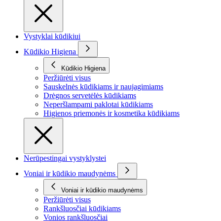
Vystyklai kūdikiui
Kūdikio Higiena
Kūdikio Higiena
Peržiūrėti visus
Sauskelnės kūdikiams ir naujagimiams
Drėgnos servetėlės kūdikiams
Neperšlampami paklotai kūdikiams
Higienos priemonės ir kosmetika kūdikiams
Nerūpestingai vystyklystei
Voniai ir kūdikio maudynėms
Voniai ir kūdikio maudynėms
Peržiūrėti visus
Rankšluosčiai kūdikiams
Vonios rankšluosčiai