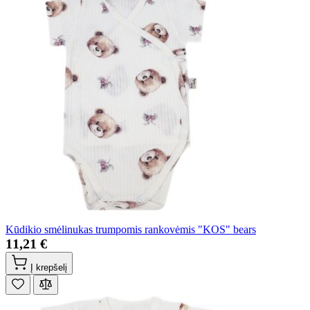
Kūdikio smėlinukas trumpomis rankovėmis "KOS" bears
11,21 €
Į krepšelį