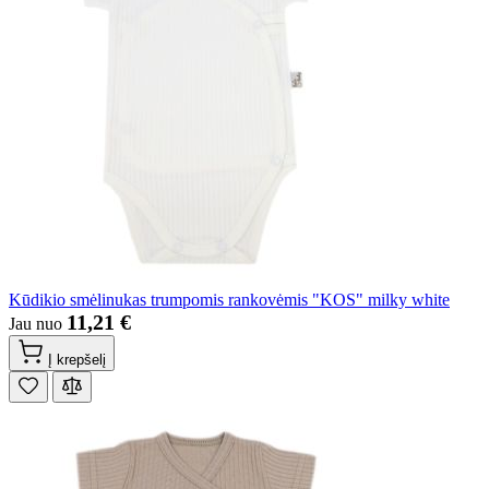
Kūdikio smėlinukas trumpomis rankovėmis "KOS" milky white
11,21 €
Jau nuo
Į krepšelį