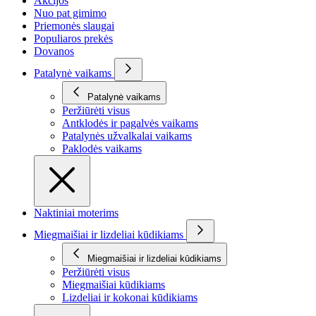
Akcijos
Nuo pat gimimo
Priemonės slaugai
Populiaros prekės
Dovanos
Patalynė vaikams
Patalynė vaikams
Peržiūrėti visus
Antklodės ir pagalvės vaikams
Patalynės užvalkalai vaikams
Paklodės vaikams
Naktiniai moterims
Miegmaišiai ir lizdeliai kūdikiams
Miegmaišiai ir lizdeliai kūdikiams
Peržiūrėti visus
Miegmaišiai kūdikiams
Lizdeliai ir kokonai kūdikiams