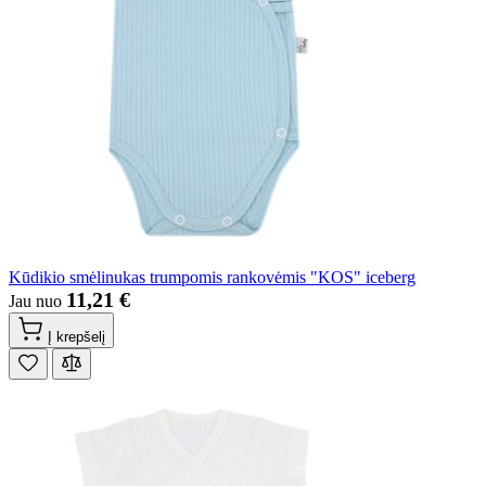
Kūdikio smėlinukas trumpomis rankovėmis "KOS" iceberg
11,21 €
Jau nuo
Į krepšelį