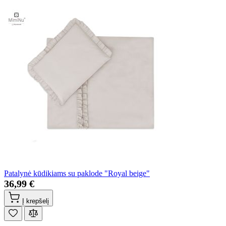
Patalynė kūdikiams su paklode "Royal beige"
36,99 €
Į krepšelį