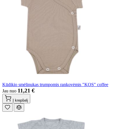
Kūdikio smėlinukas trumpomis rankovėmis "KOS" coffee
11,21 €
Jau nuo
Į krepšelį