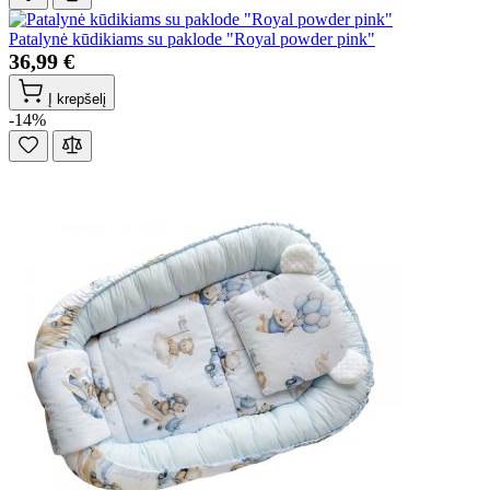
Patalynė kūdikiams su paklode "Royal powder pink"
36,99 €
Į krepšelį
-14%