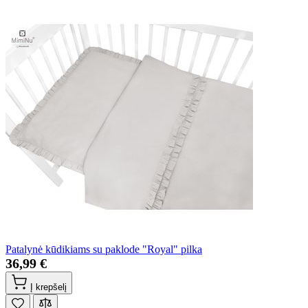
Patalynė kūdikiams su paklode "Royal" pilka
36,99 €
Į krepšelį