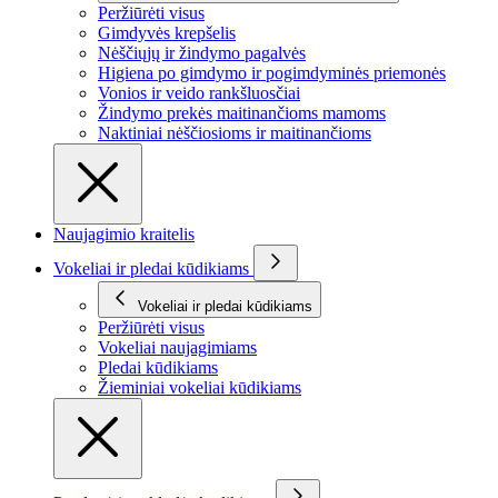
Peržiūrėti visus
Gimdyvės krepšelis
Nėščiųjų ir žindymo pagalvės
Higiena po gimdymo ir pogimdyminės priemonės
Vonios ir veido rankšluosčiai
Žindymo prekės maitinančioms mamoms
Naktiniai nėščiosioms ir maitinančioms
Naujagimio kraitelis
Vokeliai ir pledai kūdikiams
Vokeliai ir pledai kūdikiams
Peržiūrėti visus
Vokeliai naujagimiams
Pledai kūdikiams
Žieminiai vokeliai kūdikiams