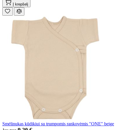
Į krepšelį
Smėlinukas kūdikiui su trumpomis rankovėmis "ONE" beige
9,20 €