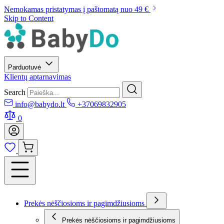
Nemokamas pristatymas į paštomatą nuo 49 €
Skip to Content
Parduotuvė
Klientų aptarnavimas
Search
info@babydo.lt
+37069832905
0
Prekės nėščiosioms ir pagimdžiusioms
Prekės nėščiosioms ir pagimdžiusioms