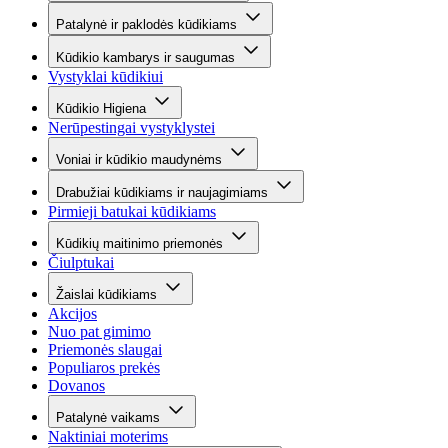
Patalynė ir paklodės kūdikiams
Kūdikio kambarys ir saugumas
Vystyklai kūdikiui
Kūdikio Higiena
Nerūpestingai vystyklystei
Voniai ir kūdikio maudynėms
Drabužiai kūdikiams ir naujagimiams
Pirmieji batukai kūdikiams
Kūdikių maitinimo priemonės
Čiulptukai
Žaislai kūdikiams
Akcijos
Nuo pat gimimo
Priemonės slaugai
Populiaros prekės
Dovanos
Patalynė vaikams
Naktiniai moterims