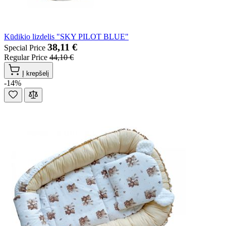
Kūdikio lizdelis "SKY PILOT BLUE"
38,11 €
Special Price
Regular Price
44,10 €
Į krepšelį
-14%