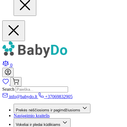
0
Search
info@babydo.lt
+37069832905
Prekės nėščiosioms ir pagimdžiusioms
Naujagimio kraitelis
Vokeliai ir pledai kūdikiams