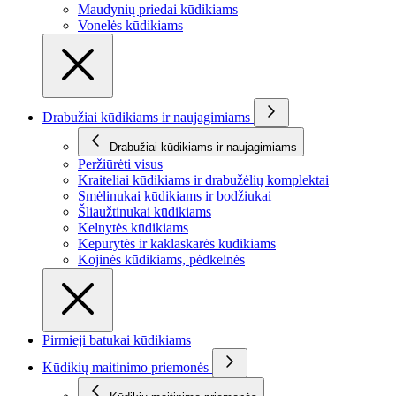
Maudynių priedai kūdikiams
Vonelės kūdikiams
Drabužiai kūdikiams ir naujagimiams
Drabužiai kūdikiams ir naujagimiams
Peržiūrėti visus
Kraiteliai kūdikiams ir drabužėlių komplektai
Smėlinukai kūdikiams ir bodžiukai
Šliaužtinukai kūdikiams
Kelnytės kūdikiams
Kepurytės ir kaklaskarės kūdikiams
Kojinės kūdikiams, pėdkelnės
Pirmieji batukai kūdikiams
Kūdikių maitinimo priemonės