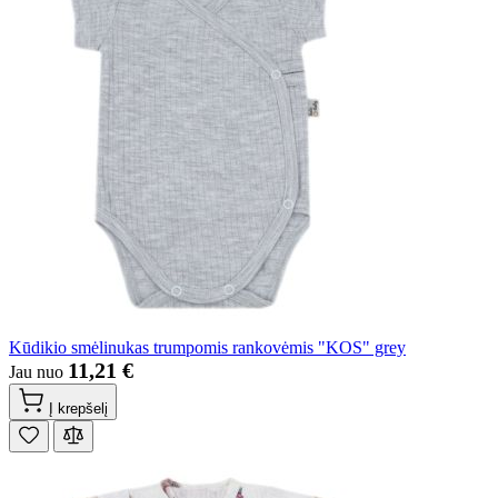
Kūdikio smėlinukas trumpomis rankovėmis "KOS" grey
11,21 €
Jau nuo
Į krepšelį