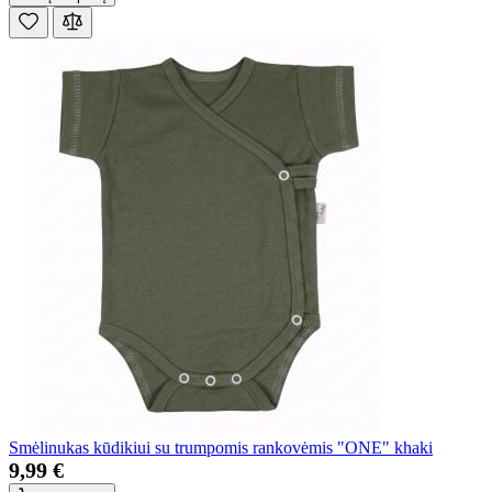
Smėlinukas kūdikiui su trumpomis rankovėmis "ONE" khaki
9,99 €