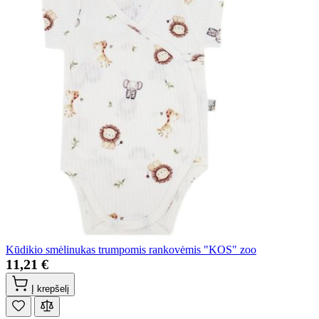
Kūdikio smėlinukas trumpomis rankovėmis "KOS" zoo
11,21 €
Į krepšelį