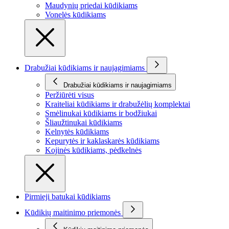
Maudynių priedai kūdikiams
Vonelės kūdikiams
Drabužiai kūdikiams ir naujagimiams
Drabužiai kūdikiams ir naujagimiams
Peržiūrėti visus
Kraiteliai kūdikiams ir drabužėlių komplektai
Smėlinukai kūdikiams ir bodžiukai
Šliaužtinukai kūdikiams
Kelnytės kūdikiams
Kepurytės ir kaklaskarės kūdikiams
Kojinės kūdikiams, pėdkelnės
Pirmieji batukai kūdikiams
Kūdikių maitinimo priemonės