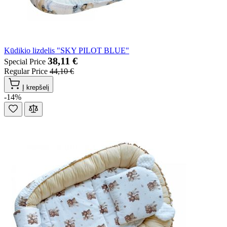
Kūdikio lizdelis "SKY PILOT BLUE"
38,11 €
Special Price
Regular Price
44,10 €
Į krepšelį
-14%