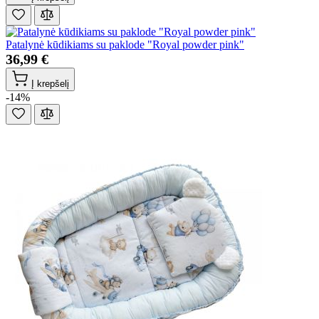
Patalynė kūdikiams su paklode "Royal powder pink"
36,99 €
Į krepšelį
-14%