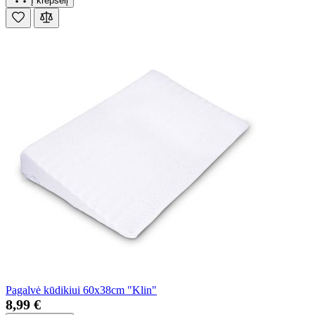
Į krepšelį
Pagalvė kūdikiui 60x38cm "Klin"
8,99 €