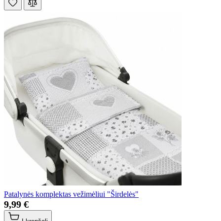
Patalynės komplektas vežimėliui "Širdelės"
9,99 €