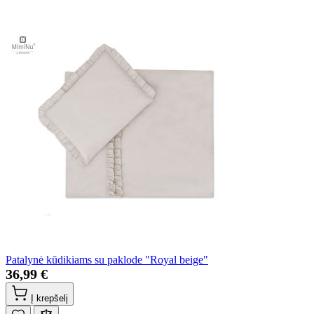
Patalynė kūdikiams su paklode "Royal beige"
36,99 €
Į krepšelį