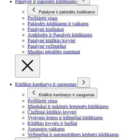
Patalynė ir paklodės kūdikiams
Patalynė ir paklodės kūdikiams
Peržiūrėti visus
Paklodės kūdikiams ir vaikams
Patalynė lopšiukui
Antklodės ir Pagalvės kūdikiams
Patalynė kūdikio lovytei
Patalynė vežimėliui
Muslino tekstillės gaminiai
Kūdikio kambarys ir saugumas
Kūdikio kambarys ir saugumas
Peržiūrėti visus
Migdukai ir naktinės lemputės kūdikiams
Čiužiniai kūdikio lovytei
Vystymo lentos ir kilimėliai kūdikiams
Kūdikių lovytės ir lopšiai
Apsaugos vaikams
Vežimėliai ir automobilinės kėdutės kūdikiams