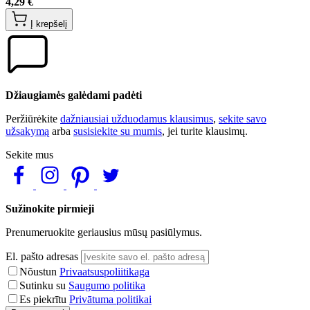
4,29 €
Į krepšelį
Džiaugiamės galėdami padėti
Peržiūrėkite
dažniausiai užduodamus klausimus
,
sekite savo
užsakymą
arba
susisiekite su mumis
, jei turite klausimų.
Sekite mus
Sužinokite pirmieji
Prenumeruokite geriausius mūsų pasiūlymus.
El. pašto adresas
Nõustun
Privaatsuspoliitikaga
Sutinku su
Saugumo politika
Es piekrītu
Privātuma politikai