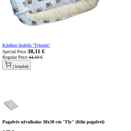
Kūdikio lizdelis "Friends"
38,11 €
Special Price
Regular Price
44,10 €
Į krepšelį
Pagalvės užvalkalas 38x30 cm "Fly" (Klin pagalvei)