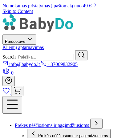
Nemokamas pristatymas į paštomatą nuo 49 €
Skip to Content
Parduotuvė
Klientų aptarnavimas
Search
info@babydo.lt
+37069832905
0
Prekės nėščiosioms ir pagimdžiusioms
Prekės nėščiosioms ir pagimdžiusioms