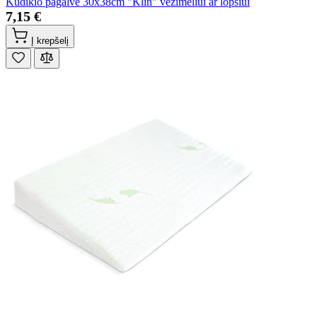
Kūdikio pagalvė 30x38cm "Klin" vežimėliui ar lopšiui
7,15 €
Į krepšelį