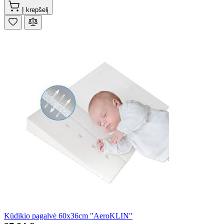
Į krepšelį
Kūdikio pagalvė 60x36cm "AeroKLIN"