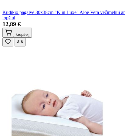
Kūdikio pagalvė 30x38cm "Klin Luxe" Aloe Vera vežimėliui ar
lopšiui
12,89 €
Į krepšelį