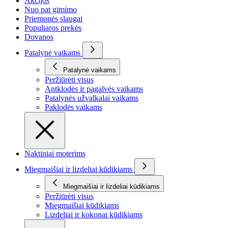
Akcijos
Nuo pat gimimo
Priemonės slaugai
Populiaros prekės
Dovanos
Patalynė vaikams
Patalynė vaikams
Peržiūrėti visus
Antklodės ir pagalvės vaikams
Patalynės užvalkalai vaikams
Paklodės vaikams
Naktiniai moterims
Miegmaišiai ir lizdeliai kūdikiams
Miegmaišiai ir lizdeliai kūdikiams
Peržiūrėti visus
Miegmaišiai kūdikiams
Lizdeliai ir kokonai kūdikiams