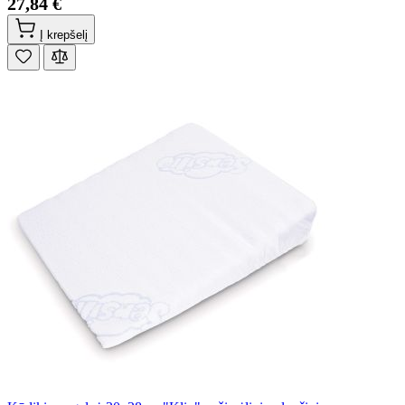
27,84 €
Į krepšelį