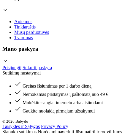
Apie mus
Tinklaraštis
Mūsų parduotuvės
Tvarumas
Mano paskyra
Prisijungti
Sukurti paskyrą
Sutikimų nustatymai
Greitas išsiuntimas per 1 darbo dieną
Nemokamas pristatymas į paštomatą nuo 49 €
Mokėkite saugiai internetu arba atsiimdami
Gaukite nuolaidą pirmajam užsakymui
© 2026 Babydo
Taisyklės ir Sąlygos
Privacy Policy
Slapukų sutikimas Norėdami pagerinti Jūsų patirtį ir rodyti Jums