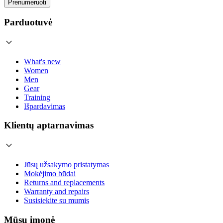
Prenumeruoti
Parduotuvė
What's new
Women
Men
Gear
Training
Išpardavimas
Klientų aptarnavimas
Jūsų užsakymo pristatymas
Mokėjimo būdai
Returns and replacements
Warranty and repairs
Susisiekite su mumis
Mūsų įmonė