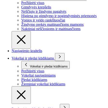
Peržiūrėti visus
Gimdyvės krepšelis
Nėščiųjų ir žindymo pagalvės
Higiena po gimdymo ir pogimdyminės priemonės
Vonios ir veido rankšluosčiai
Žindymo prekės maitinančioms mamoms
Naktiniai nėščiosioms ir maitinančioms
Naujagimio kraitelis
Vokeliai ir pledai kūdikiams
Vokeliai ir pledai kūdikiams
Peržiūrėti visus
Vokeliai naujagimiams
Pledai kūdikiams
Žieminiai vokeliai kūdikiams