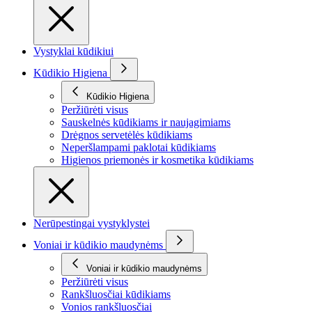
Vystyklai kūdikiui
Kūdikio Higiena
Kūdikio Higiena
Peržiūrėti visus
Sauskelnės kūdikiams ir naujagimiams
Drėgnos servetėlės kūdikiams
Neperšlampami paklotai kūdikiams
Higienos priemonės ir kosmetika kūdikiams
Nerūpestingai vystyklystei
Voniai ir kūdikio maudynėms
Voniai ir kūdikio maudynėms
Peržiūrėti visus
Rankšluosčiai kūdikiams
Vonios rankšluosčiai