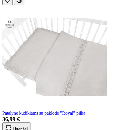
Patalynė kūdikiams su paklode "Royal" pilka
36,99 €
Į krepšelį