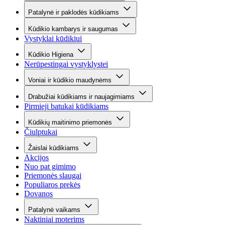
Patalynė ir paklodės kūdikiams
Kūdikio kambarys ir saugumas
Vystyklai kūdikiui
Kūdikio Higiena
Nerūpestingai vystyklystei
Voniai ir kūdikio maudynėms
Drabužiai kūdikiams ir naujagimiams
Pirmieji batukai kūdikiams
Kūdikių maitinimo priemonės
Čiulptukai
Žaislai kūdikiams
Akcijos
Nuo pat gimimo
Priemonės slaugai
Populiaros prekės
Dovanos
Patalynė vaikams
Naktiniai moterims