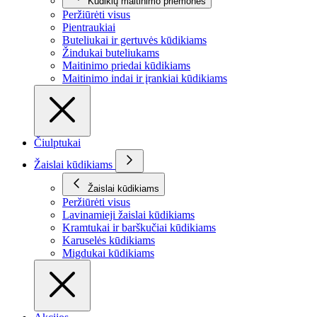
Kūdikių maitinimo priemonės
Peržiūrėti visus
Pientraukiai
Buteliukai ir gertuvės kūdikiams
Žindukai buteliukams
Maitinimo priedai kūdikiams
Maitinimo indai ir įrankiai kūdikiams
Čiulptukai
Žaislai kūdikiams
Žaislai kūdikiams
Peržiūrėti visus
Lavinamieji žaislai kūdikiams
Kramtukai ir barškučiai kūdikiams
Karuselės kūdikiams
Migdukai kūdikiams