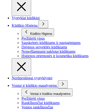
Vystyklai kūdikiui
Kūdikio Higiena
Kūdikio Higiena
Peržiūrėti visus
Sauskelnės kūdikiams ir naujagimiams
Drėgnos servetėlės kūdikiams
Neperšlampami paklotai kūdikiams
Higienos priemonės ir kosmetika kūdikiams
Nerūpestingai vystyklystei
Voniai ir kūdikio maudynėms
Voniai ir kūdikio maudynėms
Peržiūrėti visus
Rankšluosčiai kūdikiams
Vonios rankšluosčiai