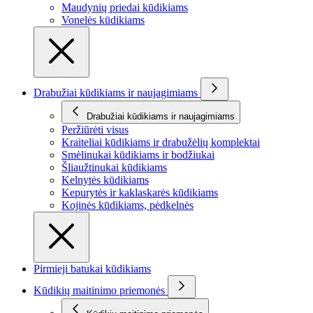
Maudynių priedai kūdikiams
Vonelės kūdikiams
Drabužiai kūdikiams ir naujagimiams
Drabužiai kūdikiams ir naujagimiams
Peržiūrėti visus
Kraiteliai kūdikiams ir drabužėlių komplektai
Smėlinukai kūdikiams ir bodžiukai
Šliaužtinukai kūdikiams
Kelnytės kūdikiams
Kepurytės ir kaklaskarės kūdikiams
Kojinės kūdikiams, pėdkelnės
Pirmieji batukai kūdikiams
Kūdikių maitinimo priemonės