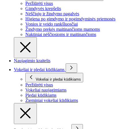
Peržiūrėti visus
Gimdyvės krepšelis
Nėščiųjų ir žindymo pagalvės
Higiena po gimdymo ir pogimdyminės priemonės
Vonios ir veido rankšluosčiai
Žindymo prekės maitinančioms mamoms
Naktiniai nėščiosioms ir maitinančioms
Naujagimio kraitelis
Vokeliai ir pledai kūdikiams
Vokeliai ir pledai kūdikiams
Peržiūrėti visus
Vokeliai naujagimiams
Pledai kūdikiams
Žieminiai vokeliai kūdikiams