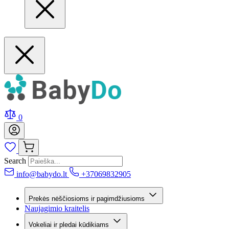
0
Search
info@babydo.lt
+37069832905
Prekės nėščiosioms ir pagimdžiusioms
Naujagimio kraitelis
Vokeliai ir pledai kūdikiams