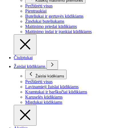
Kūdikių maitinimo priemonės
Peržiūrėti visus
Pientraukiai
Buteliukai ir gertuvės kūdikiams
Žindukai buteliukams
Maitinimo priedai kūdikiams
Maitinimo indai ir įrankiai kūdikiams
Čiulptukai
Žaislai kūdikiams
Žaislai kūdikiams
Peržiūrėti visus
Lavinamieji žaislai kūdikiams
Kramtukai ir barškučiai kūdikiams
Karuselės kūdikiams
Migdukai kūdikiams