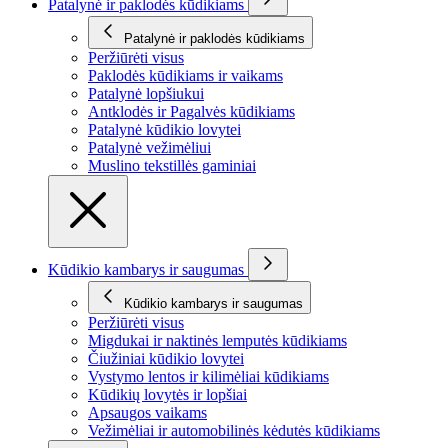
Patalynė ir paklodės kūdikiams
Patalynė ir paklodės kūdikiams
Peržiūrėti visus
Paklodės kūdikiams ir vaikams
Patalynė lopšiukui
Antklodės ir Pagalvės kūdikiams
Patalynė kūdikio lovytei
Patalynė vežimėliui
Muslino tekstillės gaminiai
Kūdikio kambarys ir saugumas
Kūdikio kambarys ir saugumas
Peržiūrėti visus
Migdukai ir naktinės lemputės kūdikiams
Čiužiniai kūdikio lovytei
Vystymo lentos ir kilimėliai kūdikiams
Kūdikių lovytės ir lopšiai
Apsaugos vaikams
Vežimėliai ir automobilinės kėdutės kūdikiams