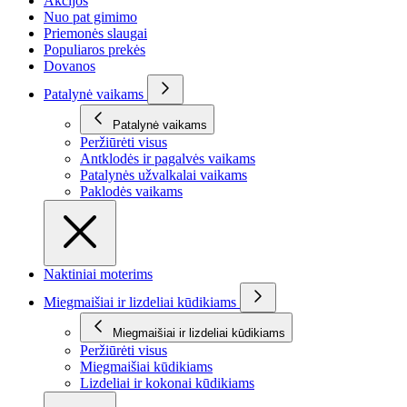
Akcijos
Nuo pat gimimo
Priemonės slaugai
Populiaros prekės
Dovanos
Patalynė vaikams
Patalynė vaikams
Peržiūrėti visus
Antklodės ir pagalvės vaikams
Patalynės užvalkalai vaikams
Paklodės vaikams
Naktiniai moterims
Miegmaišiai ir lizdeliai kūdikiams
Miegmaišiai ir lizdeliai kūdikiams
Peržiūrėti visus
Miegmaišiai kūdikiams
Lizdeliai ir kokonai kūdikiams